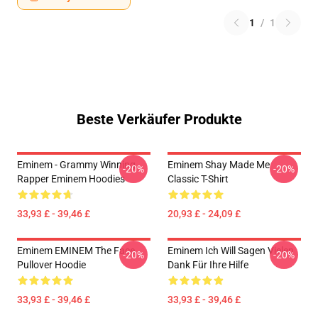
1
/
1
Beste Verkäufer Produkte
Eminem - Grammy Winning
Eminem Shay Made Me
-20%
-20%
Rapper Eminem Hoodies
Classic T-Shirt
33,93 £ - 39,46 £
20,93 £ - 24,09 £
Eminem EMINEM The Face
Eminem Ich Will Sagen Vielen
-20%
-20%
Pullover Hoodie
Dank Für Ihre Hilfe
33,93 £ - 39,46 £
33,93 £ - 39,46 £