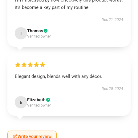
I’m impressed by how effectively this product works;
it’s become a key part of my routine.
Dec 21, 2024
Thomas
T
Verified owner
Elegant design, blends well with any décor.
Dec 20, 2024
Elizabeth
E
Verified owner
Write your review