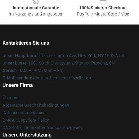
Internationale Garantie
100% Sicherer Checkout
Im Nutzungsland angeboten
PayPal / MasterCard / Visa
Kontaktieren Sie uns
Unser Hauptbüro
: 7575 Lexington Ave, New York, NY 10022, US
Unser Lager
: 1001 Stadt Changyuan, Shaanxi Provënz, CN
Geruch
: 9AM – 5PM (Mon – Fri)
E-Mail senden
: Kontakt@eminemoffiziell.store
Unsere Firma
Über uns
Allgemeine Geschäftsbedingungen
Datenschutzrichtlinien
DMCA - Copyright Policy
CA SB657: Lieferkettentransparenzgesetz
Unsere Unterstützung