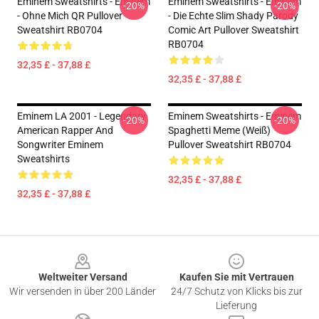
Eminem Sweatshirts - Eminem
Eminem Sweatshirts - Eminem
-20%
-20%
- Ohne Mich QR Pullover
- Die Echte Slim Shady Parody
Sweatshirt RB0704
Comic Art Pullover Sweatshirt
RB0704
32,35 £ - 37,88 £
32,35 £ - 37,88 £
Eminem LA 2001 - Legendary
Eminem Sweatshirts - Eminem
-20%
-20%
American Rapper And
Spaghetti Meme (weiß)
Songwriter Eminem
Pullover Sweatshirt RB0704
Sweatshirts
32,35 £ - 37,88 £
32,35 £ - 37,88 £
Footer
Weltweiter Versand
Kaufen Sie mit Vertrauen
Wir versenden in über 200 Länder
24/7 Schutz von Klicks bis zur
Lieferung