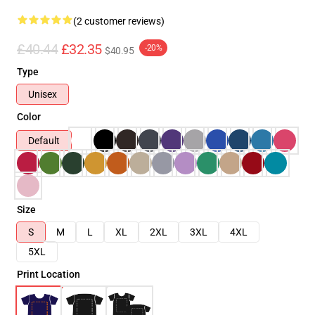
(2 customer reviews)
£40.44
£32.35
-20%
$40.95
Type
Unisex
Color
Default
Size
S
M
L
XL
2XL
3XL
4XL
5XL
Print Location