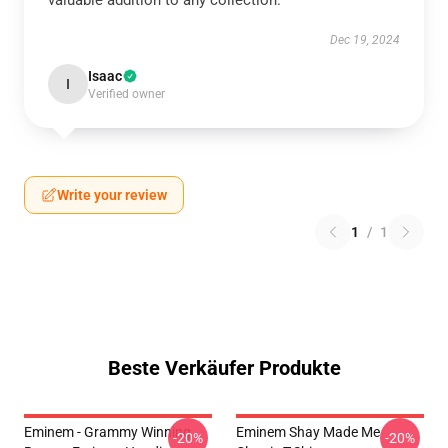
valuable addition to any collection.
Dec 19, 2024
Isaac
I
Verified owner
Write your review
1
/
1
Beste Verkäufer Produkte
Eminem - Grammy Winning
Eminem Shay Made Me
-20%
-20%