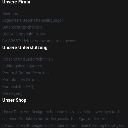
Unsere Firma
Über uns
Allgemeine Geschäftsbedingungen
Datenschutzrichtlinien
DMCA - Copyright Policy
CA SB657: Lieferkettentransparenzgesetz
Unsere Unterstützung
Versand und Lieferrichtlinien
Zahlungsbedingungen
Return & Refund Richtlinien
Kontaktieren Sie uns
Kundenhilfe (FAQ)
Werdegang
Unser Shop
Unser Team von Designern hat eine Vielzahl von hochwertigen und
schönen Produkten nur für Sie geschaffen. Egal, ob Sie Ihren
persönlichen Stil zeigen wollen oder einfach neue Kleidung benötigen,