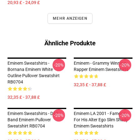
20,93 £ - 24,09 £
MEHR ANZEIGEN
Ähnliche Produkte
Eminem Sweatshirts -
Eminem - Grammy Winning
-20%
-20%
Bornana Eminem White
Rapper Eminem Sweatshirts
Outline Pullover Sweatshirt
RB0704
32,35 £ - 37,88 £
32,35 £ - 37,88 £
Eminem Sweatshirts - D12
Eminem LA 2001 - Famous
-20%
-20%
Band Eminem Pullover
For His Alter Ego Slim Shady
Sweatshirt RB0704
Eminem Sweatshirts