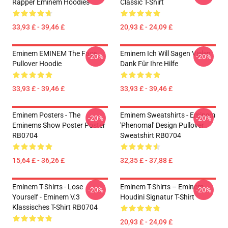
Rapper Eminem Hoodies
Classic T-Shirt
33,93 £ - 39,46 £
20,93 £ - 24,09 £
Eminem EMINEM The Face
Eminem Ich Will Sagen Vielen
-20%
-20%
Pullover Hoodie
Dank Für Ihre Hilfe
33,93 £ - 39,46 £
33,93 £ - 39,46 £
Eminem Posters - The
Eminem Sweatshirts - Eminem
-20%
-20%
Eminems Show Poster Poster
'Phenomal' Design Pullover
RB0704
Sweatshirt RB0704
15,64 £ - 36,26 £
32,35 £ - 37,88 £
Eminem T-Shirts - Lose
Eminem T-Shirts – Eminem
-20%
-20%
Yourself - Eminem V.3
Houdini Signatur T-Shirt
Klassisches T-Shirt RB0704
20,93 £ - 24,09 £