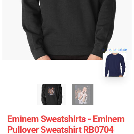
blank template
Eminem Sweatshirts - Eminem
Pullover Sweatshirt RB0704