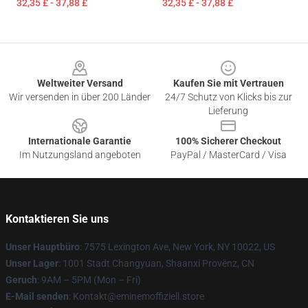
32,35 £ - 37,88 £
32,35 £ - 37,88 £
Footer
Weltweiter Versand
Kaufen Sie mit Vertrauen
Wir versenden in über 200 Länder
24/7 Schutz von Klicks bis zur
Lieferung
Internationale Garantie
100% Sicherer Checkout
Im Nutzungsland angeboten
PayPal / MasterCard / Visa
Kontaktieren Sie uns
Unser Hauptbüro
: 7575 Lexington Ave, New York, NY 10022, US
Unser Lager
: 1001 Stadt Changyuan, Shaanxi Provënz, CN
Geruch
: 9AM – 5PM (Mon – Fri)
E-Mail senden
: Kontakt@eminemoffiziell.store