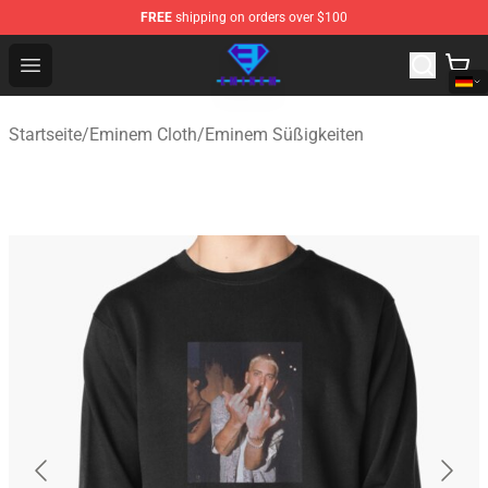
FREE
shipping on orders over $100
Eminem Store - Official Eminem Merchandise Shop
Open menu
Startseite
/
Eminem Cloth
/
Eminem Süßigkeiten