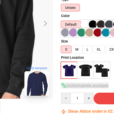
Unisex
Color
Default
Size
S
M
L
XL
2X
Print Location
blank template
Größentabelle anzeigen
Quantity
Diese Aktion endet in
02