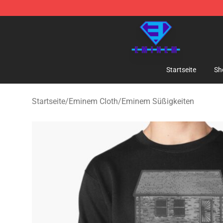
Eminem Store - Official Eminem Merchandise Shop
Startseite
Sh
Startseite
/
Eminem Cloth
/
Eminem Süßigkeiten