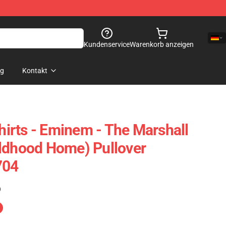
Kundenservice
Warenkorb anzeigen
og
Kontakt
rts - Eminem - The Marshall
ldhood Home) Pullover
704
)