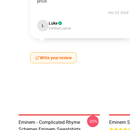
price.
Dec 23, 2024
Luke
L
Verified owner
Write your review
-20%
Eminem - Complicated Rhyme
Eminem Sh
Schemes Eminem Sweatshirts