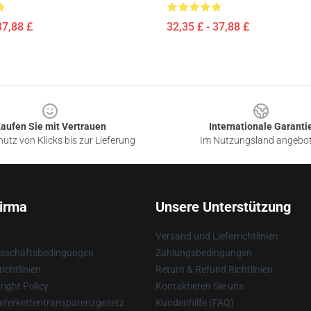
37,88 £
32,35 £ - 37,88 £
aufen Sie mit Vertrauen
Internationale Garanti
utz von Klicks bis zur Lieferung
Im Nutzungsland angebo
irma
Unsere Unterstützung
Versand und Lieferrichtlinien
Geschäftsbedingungen
Zahlungsbedingungen
ichtlinien
Return & Refund Richtlinien
ight Policy
Kontaktieren Sie uns
eferkettentransparenzgesetz
Kundenhilfe (FAQ)