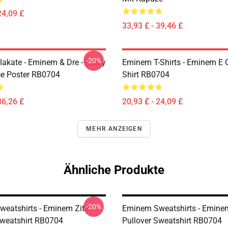
24,09 £
33,93 £ - 39,46 £
-20%
akate - Eminem & Dre - Guilty
Eminem T-Shirts - Eminem E C
e Poster RB0704
Shirt RB0704
36,26 £
20,93 £ - 24,09 £
MEHR ANZEIGEN
Ähnliche Produkte
-20%
eatshirts - Eminem Zitat
Eminem Sweatshirts - Emine
Sweatshirt RB0704
Pullover Sweatshirt RB0704