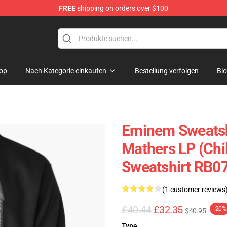
FREE
shipping on orders over $100
op
Nach Kategorie einkaufen
Bestellung verfolgen
Bl
Eminem Sweatshi
Mathers LP (Chi
Sweatshirt RB0
(1 customer reviews
£40.44
£32.35
-20%
$40.95
Type