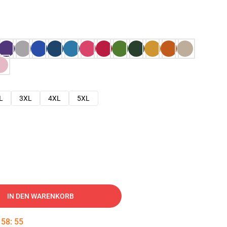
L
3XL
4XL
5XL
IN DEN WARENKORB
:
58
:
54