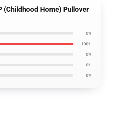
P (Childhood Home) Pullover
0%
100%
0%
0%
0%