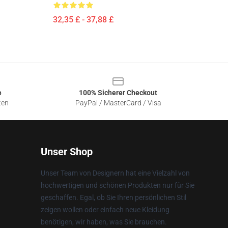
32,35 £ - 37,88 £
e
100% Sicherer Checkout
ten
PayPal / MasterCard / Visa
Unser Shop
Unser Team von Designern hat eine Vielzahl von
hochwertigen und schönen Produkten nur für Sie
geschaffen. Egal, ob Sie Ihren persönlichen Stil
zeigen wollen oder einfach neue Kleidung
benötigen, wir haben, was Sie brauchen.