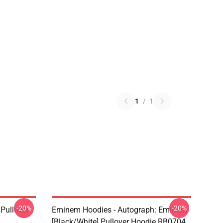
1
/
1
-20%
-20%
Pullover
Eminem Hoodies - Autograph: Eminem
[Black/White] Pullover Hoodie RB0704