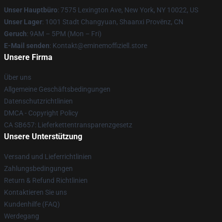
Unser Hauptbüro
: 7575 Lexington Ave, New York, NY 10022, US
Unser Lager
: 1001 Stadt Changyuan, Shaanxi Provënz, CN
Geruch
: 9AM – 5PM (Mon – Fri)
E-Mail senden
: Kontakt@eminemoffiziell.store
Unsere Firma
Über uns
Allgemeine Geschäftsbedingungen
Datenschutzrichtlinien
DMCA - Copyright Policy
CA SB657: Lieferkettentransparenzgesetz
Unsere Unterstützung
Versand und Lieferrichtlinien
Zahlungsbedingungen
Return & Refund Richtlinien
Kontaktieren Sie uns
Kundenhilfe (FAQ)
Werdegang