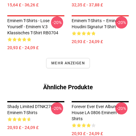
15,64 £ - 36,26 £
32,35 £ - 37,88 £
Eminem T-Shirts - Lose
Eminem T-Shirts – Eminem
-20%
-20%
Yourself - Eminem V.3
Houdini Signatur T-Shirt
Klassisches T-Shirt RB0704
20,93 £ - 24,09 £
20,93 £ - 24,09 £
MEHR ANZEIGEN
Ähnliche Produkte
Shady Limited DTNK2705
Forever Ever Ever Album List
-20%
-20%
Eminem T-Shirts
House LA 0806 Eminem T-
Shirts
20,93 £ - 24,09 £
20,93 £ - 24,09 £