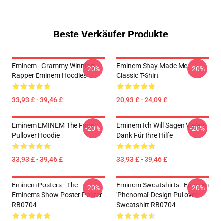
Beste Verkäufer Produkte
Eminem - Grammy Winning
Eminem Shay Made Me
-20%
-20%
Rapper Eminem Hoodies
Classic T-Shirt
33,93 £ - 39,46 £
20,93 £ - 24,09 £
Eminem EMINEM The Face
Eminem Ich Will Sagen Vielen
-20%
-20%
Pullover Hoodie
Dank Für Ihre Hilfe
33,93 £ - 39,46 £
33,93 £ - 39,46 £
Eminem Posters - The
Eminem Sweatshirts - Eminem
-20%
-20%
Eminems Show Poster Poster
'Phenomal' Design Pullover
RB0704
Sweatshirt RB0704