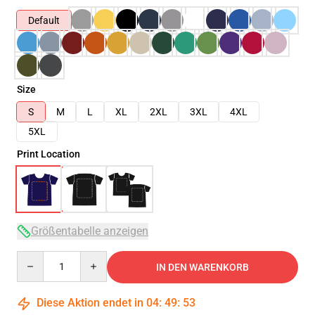
Default
Size
S
M
L
XL
2XL
3XL
4XL
5XL
Print Location
Größentabelle anzeigen
Quantity
IN DEN WARENKORB
Diese Aktion endet in
04
:
49
:
52