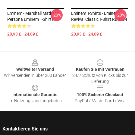
Eminem - Marshall Mathers'
Eminem T-Shirts - Eminem
-20%
-20%
Persona Eminem T-Shirts
Revival Classic T-Shirt RB0704
20,93 £ - 24,09 £
20,93 £ - 24,09 £
Footer
Weltweiter Versand
Kaufen Sie mit Vertrauen
Wir versenden in über 200 Länder
24/7 Schutz von Klicks bis zur
Lieferung
Internationale Garantie
100% Sicherer Checkout
Im Nutzungsland angeboten
PayPal / MasterCard / Visa
Kontaktieren Sie uns