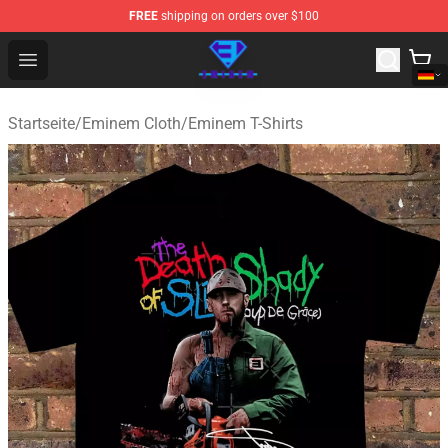
FREE
shipping on orders over $100
Eminem Store - Official Eminem Merchandise Shop
Open menu
Startseite
/
Eminem Cloth
/
Eminem T-Shirts