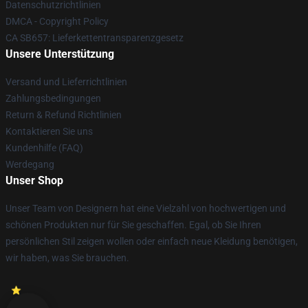
Datenschutzrichtlinien
DMCA - Copyright Policy
CA SB657: Lieferkettentransparenzgesetz
Unsere Unterstützung
Versand und Lieferrichtlinien
Zahlungsbedingungen
Return & Refund Richtlinien
Kontaktieren Sie uns
Kundenhilfe (FAQ)
Werdegang
Unser Shop
Unser Team von Designern hat eine Vielzahl von hochwertigen und
schönen Produkten nur für Sie geschaffen. Egal, ob Sie Ihren
persönlichen Stil zeigen wollen oder einfach neue Kleidung benötigen,
wir haben, was Sie brauchen.