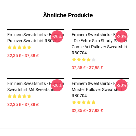
Ähnliche Produkte
Eminem Sweatshirts - Eminem
Eminem Sweatshirts - Eminem
-20%
-20%
Pullover Sweatshirt RB0704
- Die Echte Slim Shady Parody
Comic Art Pullover Sweatshirt
RB0704
32,35 £ - 37,88 £
32,35 £ - 37,88 £
Eminem Sweatshirts - Eminem
Eminem Sweatshirts - Eminem
-20%
-20%
Sweatshirt Mit Sweatshirt
Muster Pullover Sweatshirt
RB0704
32,35 £ - 37,88 £
32,35 £ - 37,88 £
Footer