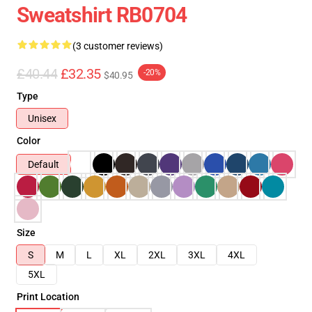
Sweatshirt RB0704
(3 customer reviews)
£40.44
£32.35
-20%
$40.95
Type
Unisex
Color
Default
Size
S
M
L
XL
2XL
3XL
4XL
5XL
Print Location