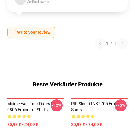
Verified owner
Write your review
1
/
1
Beste Verkäufer Produkte
Middle East Tour Dates LA
RIP Slim DTNK2705 Eminem T-
-20%
-20%
0806 Eminem T-Shirts
Shirts
20,93 £ - 24,09 £
20,93 £ - 24,09 £