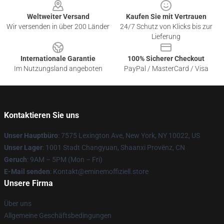
Weltweiter Versand
Kaufen Sie mit Vertrauen
Wir versenden in über 200 Länder
24/7 Schutz von Klicks bis zur
Lieferung
Internationale Garantie
100% Sicherer Checkout
Im Nutzungsland angeboten
PayPal / MasterCard / Visa
Kontaktieren Sie uns
Unser Hauptbüro
: 7575 Lexington Ave, New York, NY 10022, US
Unser Lager
: 1001 Stadt Changyuan, Shaanxi Provënz, CN
Geruch
: 9AM – 5PM (Mon – Fri)
E-Mail senden
: Kontakt@eminemoffiziell.store
Unsere Firma
Über uns
Allgemeine Geschäftsbedingungen