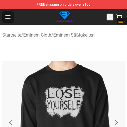
FREE
shipping on orders over $100
Eminem Store - Official Eminem Merchandise Shop
Open menu
Startseite
/
Eminem Cloth
/
Eminem Süßigkeiten