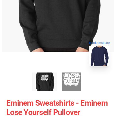
blank template
Eminem Sweatshirts - Eminem
Lose Yourself Pullover