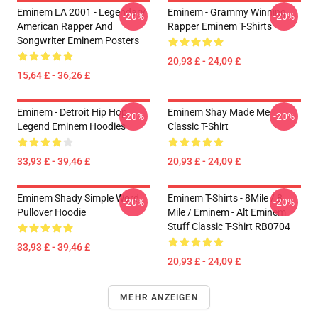
Eminem LA 2001 - Legendary
Eminem - Grammy Winning
-20%
-20%
American Rapper And
Rapper Eminem T-Shirts
Songwriter Eminem Posters
20,93 £ - 24,09 £
15,64 £ - 36,26 £
Eminem - Detroit Hip Hop
Eminem Shay Made Me
-20%
-20%
Legend Eminem Hoodies
Classic T-Shirt
33,93 £ - 39,46 £
20,93 £ - 24,09 £
Eminem Shady Simple Word
Eminem T-Shirts - 8Mile / 8
-20%
-20%
Pullover Hoodie
Mile / Eminem - Alt Eminem
Stuff Classic T-Shirt RB0704
33,93 £ - 39,46 £
20,93 £ - 24,09 £
MEHR ANZEIGEN