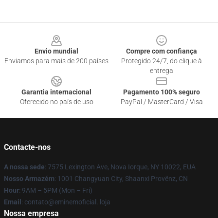
Footer
Envio mundial
Compre com confiança
Enviamos para mais de 200 países
Protegido 24/7, do clique à
entrega
Garantia internacional
Pagamento 100% seguro
Oferecido no país de uso
PayPal / MasterCard / Visa
Contacte-nos
A nossa sede
: 7575 Lexington Ave, Nova Iorque, NY 10022, EUA
Nosso Armazém
: 1001 Changyuan City, Shaanxi Provënz, CN
Hour
: 9AM – 5PM (Mon – Fri)
Email
: contato@eminemoficial. loja
Nossa empresa