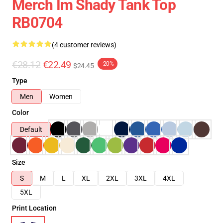
Merch Im Shady Tank Top
RB0704
(4 customer reviews)
€28.12
€22.49
-20%
$24.45
Type
Men
Women
Color
Default
Size
S
M
L
XL
2XL
3XL
4XL
5XL
Print Location