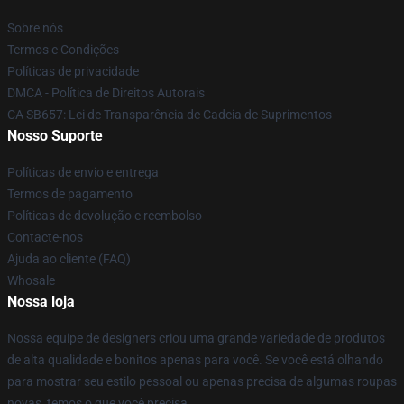
Sobre nós
Termos e Condições
Políticas de privacidade
DMCA - Política de Direitos Autorais
CA SB657: Lei de Transparência de Cadeia de Suprimentos
Nosso Suporte
Políticas de envio e entrega
Termos de pagamento
Políticas de devolução e reembolso
Contacte-nos
Ajuda ao cliente (FAQ)
Whosale
Nossa loja
Nossa equipe de designers criou uma grande variedade de produtos
de alta qualidade e bonitos apenas para você. Se você está olhando
para mostrar seu estilo pessoal ou apenas precisa de algumas roupas
novas, temos o que você precisa.