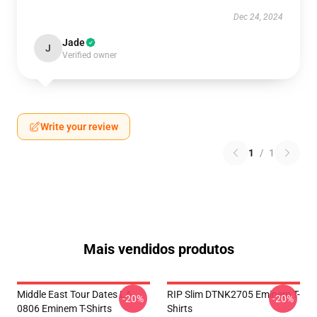
Dec 24, 2024
Jade
J
Verified owner
Write your review
1
/
1
Mais vendidos produtos
Middle East Tour Dates LA
RIP Slim DTNK2705 Eminem T-
-20%
-20%
0806 Eminem T-Shirts
Shirts