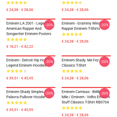
€ 24,38 - € 28,06
€ 24,38 - € 28,06
Eminem LA 2001 - Legendary
Eminem - Grammy Winning
-20%
-20%
American Rapper And
Rapper Eminem T-Shirts
Songwriter Eminem Posters
€ 24,38 - € 28,06
€ 18,21 - € 42,22
Eminem - Detroit Hip Hop
Eminem Shady. Me Fez
-20%
-20%
Legend Eminem Hoodies
Clássico T-Shirt
€ 39,51 - € 45,95
€ 24,38 - € 28,06
Eminem Shady Simples
Eminem Camisas - 8Mile / 8
-20%
-20%
Palavra Pullover Hoodie
Mile / Eminem - Velho Eminem
Stuff Clássico T-Shirt RB0704
€ 39,51 - € 45,95
€ 24,38 - € 28,06