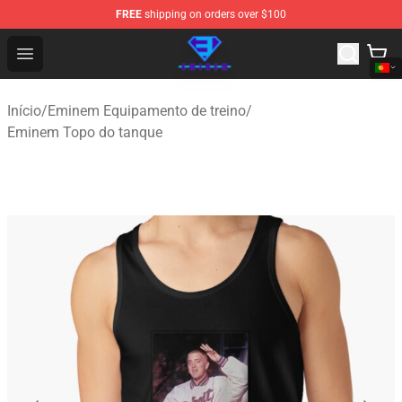
FREE
shipping on orders over $100
Eminem Store - Official Eminem Merchandise Shop
Open menu
Início
/
Eminem Equipamento de treino
/
Eminem Topo do tanque