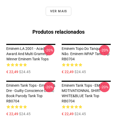
VER MAIS
Produtos relacionados
Eminem LA 2001 - Academy
Eminem Topo Do Tanque -
-20%
-20%
Award And Multi Grammy
Não. Eminem WPAP Tank Top
Winner Eminem Tank Tops
RB0704
€ 22,49
$24.45
€ 22,49
$24.45
Eminem Tank Tops - Eminem &
Eminem Tank Tops - EMINEM
-20%
-20%
Dre - Guilty Conscience Comic
MOTIVATIONNAL SHIRT
Book Parody Tank Top
WHITE&BLUE Tank Top
RB0704
RB0704
€ 22,49
$24.45
€ 22,49
$24.45