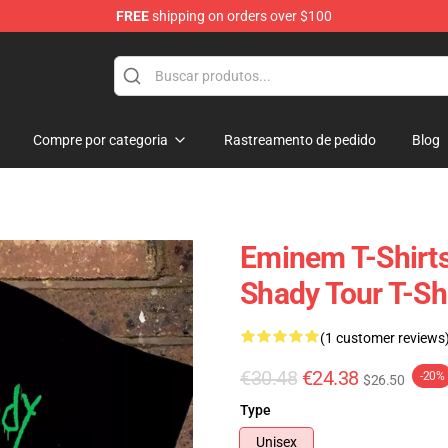
FREE
shipping on orders over $100
Compre por categoria
Rastreamento de pedido
Blog
Eminem T-Shirt
Shady Tour T-Sh
(1 customer reviews
€30.48
€24.38
-20%
$26.50
Type
Unisex