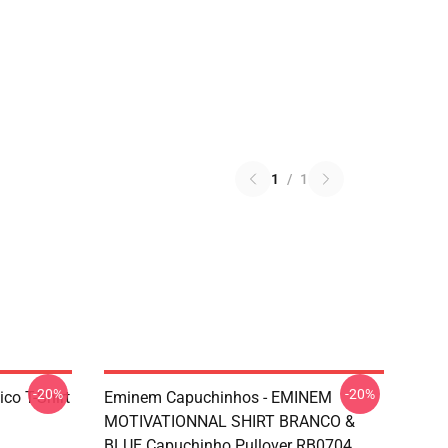
1
/
1
-20%
-20%
co T-Shirt
Eminem Capuchinhos - EMINEM
MOTIVATIONNAL SHIRT BRANCO &
BLUE Capuchinho Pullover RB0704