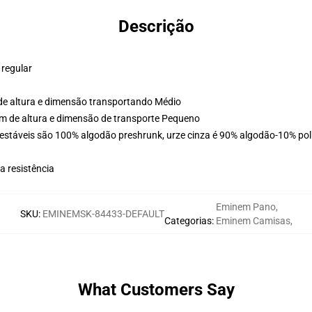
Descrição
 regular
de altura e dimensão transportando Médio
m de altura e dimensão de transporte Pequeno
estáveis são 100% algodão preshrunk, urze cinza é 90% algodão-10% poli
 resistência
Eminem Pano
,
SKU
:
EMINEMSK-84433-DEFAULT
Categorias
:
Eminem Camisas
,
What Customers Say