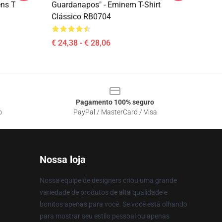
ens T
Guardanapos" - Eminem T-Shirt
Clássico RB0704
€ 24,38 - € 28,06
Pagamento 100% seguro
o
PayPal / MasterCard / Visa
Nossa loja
Nossa equipe de designers criou uma grande
variedade de produtos de alta qualidade e
bonitos apenas para você. Se você está olhando
para mostrar seu estilo pessoal ou apenas