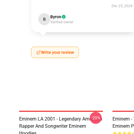
Dec 25, 2024
Byron
B
Verified owner
Write your review
-20%
Eminem LA 2001 - Legendary American
Eminem - 
Rapper And Songwriter Eminem
Eminem P
Hoodies