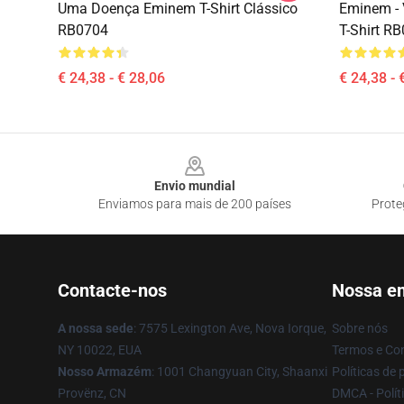
Uma Doença Eminem T-Shirt Clássico
Eminem - 
RB0704
T-Shirt R
€ 24,38 - € 28,06
€ 24,38 - 
Footer
Envio mundial
Enviamos para mais de 200 países
Prote
Contacte-nos
Nossa e
A nossa sede
: 7575 Lexington Ave, Nova Iorque,
Sobre nós
NY 10022, EUA
Termos e Co
Nosso Armazém
: 1001 Changyuan City, Shaanxi
Políticas de 
Provënz, CN
DMCA - Políti