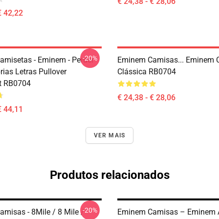
€ 24,38 - € 28,06
€ 42,22
-20%
misetas - Eminem - Perder
Eminem Camisas... Eminem 
ias Letras Pullover
Clássica RB0704
t RB0704
€ 24,38 - € 28,06
€ 44,11
VER MAIS
Produtos relacionados
-20%
misas - 8Mile / 8 Mile /
Eminem Camisas – Eminem 