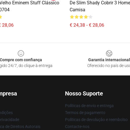
Velho Eminem Stuff Clássico
De Slim Shady Cobrir 3 Hom
B0704
Camisa
€ 28,06
€ 24,38 - € 28,06
Compre com confiança
Garantia internacional
gido 24/7, do clique à entrega
Oferecido no país de us
mpresa
Nosso Suporte
Políticas de envio e entrega
ndições
Termos de pagamento
privacidade
Políticas de devolução e reembolso
ca de Direitos Autorais
Contacte-nos