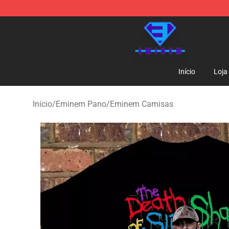
Eminem Store - Official Eminem Merchandise Shop
Início
Loja
Início
/
Eminem Pano
/
Eminem Camisas