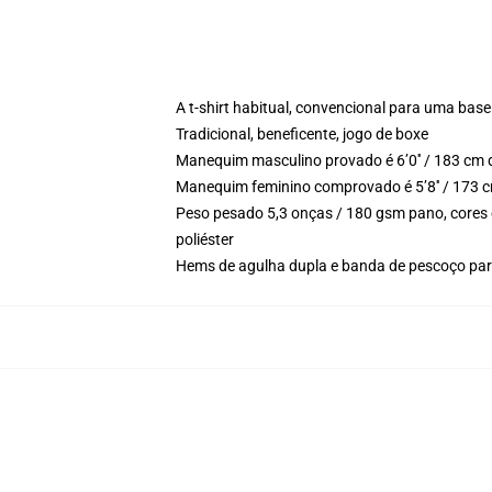
A t-shirt habitual, convencional para uma base
Tradicional, beneficente, jogo de boxe
Manequim masculino provado é 6’0′′ / 183 cm 
Manequim feminino comprovado é 5’8′′ / 173 c
Peso pesado 5,3 onças / 180 gsm pano, cores 
poliéster
Hems de agulha dupla e banda de pescoço para