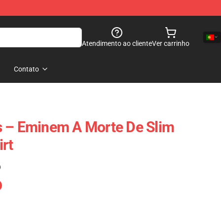
Atendimento ao cliente
Ver carrinho
Contato
s – Eminem A Morte De Slim
irt
)