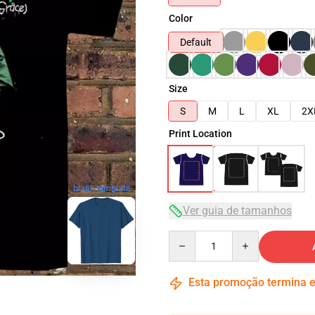
Color
Default
Size
S
M
L
XL
2X
Print Location
blank template
Ver guia de tamanhos
Quantity
Esta promoção termina