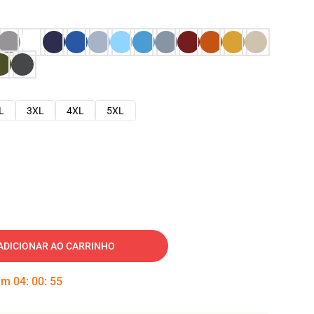
L
3XL
4XL
5XL
ADICIONAR AO CARRINHO
 em
04
:
00
:
54