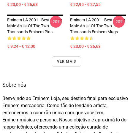
€ 23,00 - € 26,68
€ 22,95 - € 27,55
Eminem LA 2001 - Best Selling
Eminem LA 2001 - Best Selling
-20%
-20%
Male Artist Of The Two
Male Artist Of The Two
Thousands Eminem Pins
Thousands Eminem Mugs
€ 9,24 - € 12,00
€ 23,00 - € 26,68
VER MAIS
Sobre nós
Bem-vindo ao Eminem Loja, seu destino final para exclusivo
Eminem mercadoria. Como fãs do lendário artista,
entendemos a conexão única com que você tem
Eminemmúsica e persona. Nosso objetivo é aproximá-lo do
rapper icônico, oferecendo uma coleção curada de