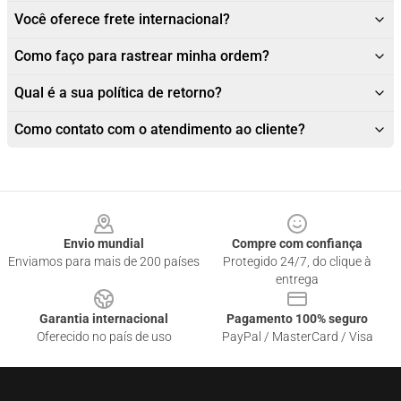
Você oferece frete internacional?
Como faço para rastrear minha ordem?
Qual é a sua política de retorno?
Como contato com o atendimento ao cliente?
Footer
Envio mundial
Compre com confiança
Enviamos para mais de 200 países
Protegido 24/7, do clique à
entrega
Garantia internacional
Pagamento 100% seguro
Oferecido no país de uso
PayPal / MasterCard / Visa