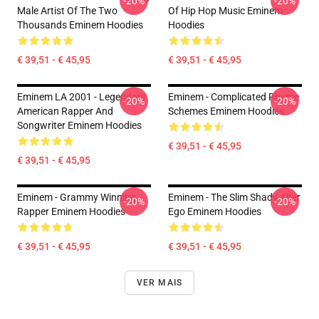
-20%
-20%
Male Artist Of The Two
Of Hip Hop Music Eminem
Thousands Eminem Hoodies
Hoodies
€ 39,51 - € 45,95
€ 39,51 - € 45,95
Eminem LA 2001 - Legendary
Eminem - Complicated Rhyme
-20%
-20%
American Rapper And
Schemes Eminem Hoodies
Songwriter Eminem Hoodies
€ 39,51 - € 45,95
€ 39,51 - € 45,95
Eminem - Grammy Winning
Eminem - The Slim Shady Alter
-20%
-20%
Rapper Eminem Hoodies
Ego Eminem Hoodies
€ 39,51 - € 45,95
€ 39,51 - € 45,95
VER MAIS