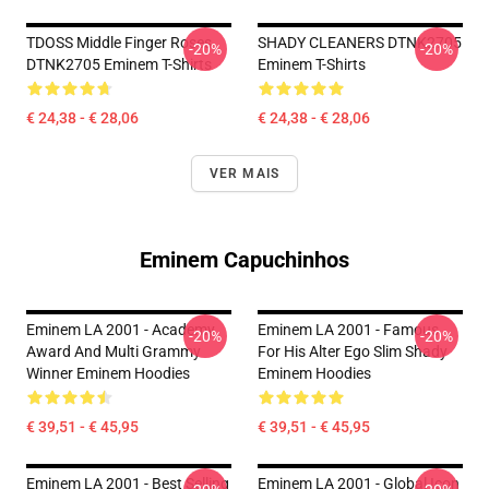
TDOSS Middle Finger Roses
SHADY CLEANERS DTNK2705
-20%
-20%
DTNK2705 Eminem T-Shirts
Eminem T-Shirts
€ 24,38 - € 28,06
€ 24,38 - € 28,06
VER MAIS
Eminem Capuchinhos
Eminem LA 2001 - Academy
Eminem LA 2001 - Famous
-20%
-20%
Award And Multi Grammy
For His Alter Ego Slim Shady
Winner Eminem Hoodies
Eminem Hoodies
€ 39,51 - € 45,95
€ 39,51 - € 45,95
Eminem LA 2001 - Best Selling
Eminem LA 2001 - Global Icon