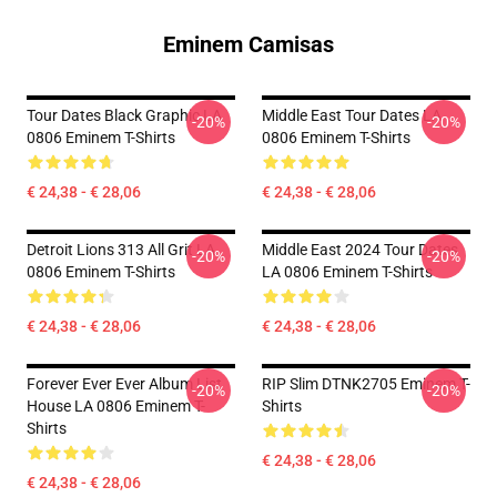
Eminem Camisas
Tour Dates Black Graphic LA
Middle East Tour Dates LA
-20%
-20%
0806 Eminem T-Shirts
0806 Eminem T-Shirts
€ 24,38 - € 28,06
€ 24,38 - € 28,06
Detroit Lions 313 All Grit LA
Middle East 2024 Tour Dates
-20%
-20%
0806 Eminem T-Shirts
LA 0806 Eminem T-Shirts
€ 24,38 - € 28,06
€ 24,38 - € 28,06
Forever Ever Ever Album List
RIP Slim DTNK2705 Eminem T-
-20%
-20%
House LA 0806 Eminem T-
Shirts
Shirts
€ 24,38 - € 28,06
€ 24,38 - € 28,06