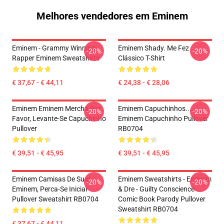
Melhores vendedores em Eminem
Eminem - Grammy Winning
Eminem Shady. Me Fez
-20%
-20%
Rapper Eminem Sweatshirts
Clássico T-Shirt
€ 37,67 - € 44,11
€ 24,38 - € 28,06
Eminem Eminem Mercha Por
Eminem Capuchinhos...
-20%
-20%
Favor, Levante-Se Capuchinho
Eminem Capuchinho Pullover
Pullover
RB0704
€ 39,51 - € 45,95
€ 39,51 - € 45,95
Eminem Camisas De Suor
Eminem Sweatshirts - Eminem
-20%
-20%
Eminem, Perca-Se Inicial
& Dre - Guilty Conscience
Pullover Sweatshirt RB0704
Comic Book Parody Pullover
Sweatshirt RB0704
€ 37,67 - € 44,11