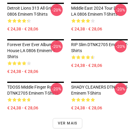
Detroit Lions 313 All Grit LA
Middle East 2024 Tour Dates
-20%
-20%
0806 Eminem T-Shirts
LA 0806 Eminem T-Shirts
€ 24,38 - € 28,06
€ 24,38 - € 28,06
Forever Ever Ever Album List
RIP Slim DTNK2705 Eminem T-
-20%
-20%
House LA 0806 Eminem T-
Shirts
Shirts
€ 24,38 - € 28,06
€ 24,38 - € 28,06
TDOSS Middle Finger Roses
SHADY CLEANERS DTNK2705
-20%
-20%
DTNK2705 Eminem T-Shirts
Eminem T-Shirts
€ 24,38 - € 28,06
€ 24,38 - € 28,06
VER MAIS