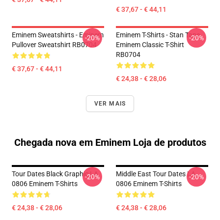
€ 37,67 - € 44,11
Eminem Sweatshirts - Eminem
Eminem T-Shirts - Stan Tape
-20%
-20%
Pullover Sweatshirt RB0704
Eminem Classic T-Shirt
RB0704
€ 37,67 - € 44,11
€ 24,38 - € 28,06
VER MAIS
Chegada nova em Eminem Loja de produtos
Tour Dates Black Graphic LA
Middle East Tour Dates LA
-20%
-20%
0806 Eminem T-Shirts
0806 Eminem T-Shirts
€ 24,38 - € 28,06
€ 24,38 - € 28,06