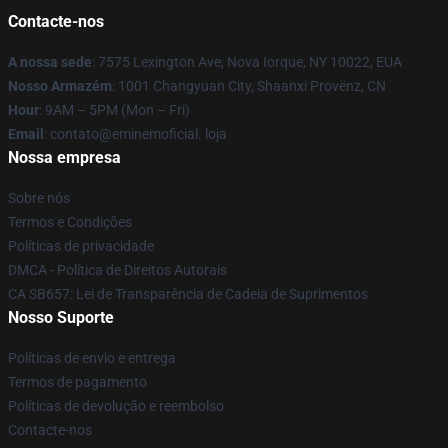
Contacte-nos
A nossa sede
: 7575 Lexington Ave, Nova Iorque, NY 10022, EUA
Nosso Armazém
: 1001 Changyuan City, Shaanxi Provënz, CN
Hour
: 9AM – 5PM (Mon – Fri)
Email
: contato@eminemoficial. loja
Nossa empresa
Sobre nós
Termos e Condições
Políticas de privacidade
DMCA - Política de Direitos Autorais
CA SB657: Lei de Transparência de Cadeia de Suprimentos
Nosso Suporte
Políticas de envio e entrega
Termos de pagamento
Políticas de devolução e reembolso
Contacte-nos