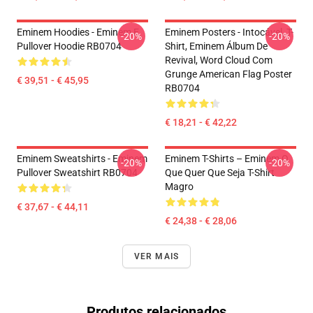
Eminem Hoodies - Eminem E
Eminem Posters - Intocável, T-
-20%
-20%
Pullover Hoodie RB0704
Shirt, Eminem Álbum De
Revival, Word Cloud Com
Grunge American Flag Poster
€ 39,51 - € 45,95
RB0704
€ 18,21 - € 42,22
Eminem Sweatshirts - Eminem
Eminem T-Shirts – Eminem O
-20%
-20%
Pullover Sweatshirt RB0704
Que Quer Que Seja T-Shirt
Magro
€ 37,67 - € 44,11
€ 24,38 - € 28,06
VER MAIS
Produtos relacionados