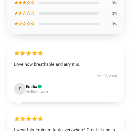
★★★☆☆
0%
★★☆☆☆
0%
★☆☆☆☆
0%
Love how breathable and airy it is.
Dec 25, 2024
Emilia
E
Verified owner
I wear this Eminem tank everywhere! Great fit and is