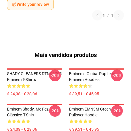
Write your review
1
/
1
Mais vendidos produtos
SHADY CLEANERS DTNK2705
Eminem - Global Rap Icon
-20%
-20%
Eminem T-Shirts
Eminem Hoodies
€ 24,38 - € 28,06
€ 39,51 - € 45,95
Eminem Shady. Me Fez
Eminem EMN3M Green
-20%
-20%
Clássico T-Shirt
Pullover Hoodie
€ 24,38 - € 28,06
€ 39,51 - € 45,95