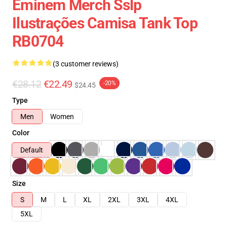
Eminem Merch Sslp
Ilustrações Camisa Tank Top
RB0704
(3 customer reviews)
€28.12
€22.49
-20%
$24.45
Type
Men
Women
Color
Default
Size
S
M
L
XL
2XL
3XL
4XL
5XL