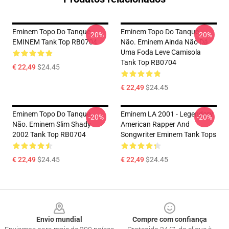
Eminem Topo Do Tanque -
Eminem Topo Do Tanque -
-20%
-20%
EMINEM Tank Top RB0704
Não. Eminem Ainda Não Dá
Uma Foda Leve Camisola
Tank Top RB0704
€ 22,49
$24.45
€ 22,49
$24.45
Eminem Topo Do Tanque -
Eminem LA 2001 - Legendary
-20%
-20%
Não. Eminem Slim Shady
American Rapper And
2002 Tank Top RB0704
Songwriter Eminem Tank Tops
€ 22,49
$24.45
€ 22,49
$24.45
Footer
Envio mundial
Compre com confiança