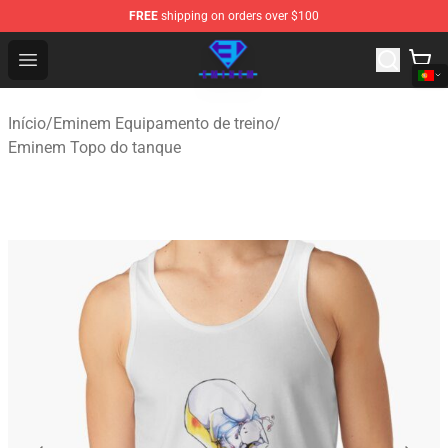
FREE
shipping on orders over $100
Eminem Store - Official Eminem Merchandise Shop
Open menu
Início
/
Eminem Equipamento de treino
/
Eminem Topo do tanque