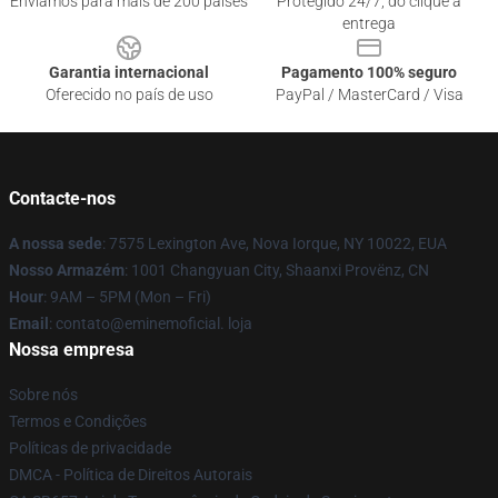
Enviamos para mais de 200 países
Protegido 24/7, do clique à
entrega
Garantia internacional
Pagamento 100% seguro
Oferecido no país de uso
PayPal / MasterCard / Visa
Contacte-nos
A nossa sede
: 7575 Lexington Ave, Nova Iorque, NY 10022, EUA
Nosso Armazém
: 1001 Changyuan City, Shaanxi Provënz, CN
Hour
: 9AM – 5PM (Mon – Fri)
Email
: contato@eminemoficial. loja
Nossa empresa
Sobre nós
Termos e Condições
Políticas de privacidade
DMCA - Política de Direitos Autorais