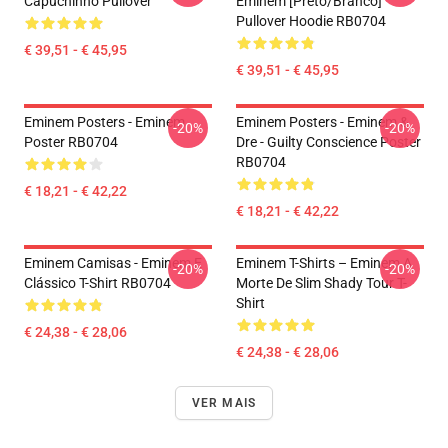
Capuchinho Pullover
Eminem [Preto/branco]
Pullover Hoodie RB0704
€ 39,51 - € 45,95
€ 39,51 - € 45,95
Eminem Posters - Eminem
Eminem Posters - Eminem &
-20%
-20%
Poster RB0704
Dre - Guilty Conscience Poster
RB0704
€ 18,21 - € 42,22
€ 18,21 - € 42,22
Eminem Camisas - Eminem E
Eminem T-Shirts – Eminem A
-20%
-20%
Clássico T-Shirt RB0704
Morte De Slim Shady Tour T-
Shirt
€ 24,38 - € 28,06
€ 24,38 - € 28,06
VER MAIS