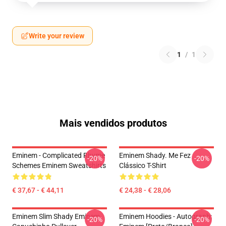
Write your review
1
/
1
Mais vendidos produtos
Eminem - Complicated Rhyme
Eminem Shady. Me Fez
-20%
-20%
Schemes Eminem Sweatshirts
Clássico T-Shirt
€ 37,67 - € 44,11
€ 24,38 - € 28,06
Eminem Slim Shady Eminem
Eminem Hoodies - Autograph:
-20%
-20%