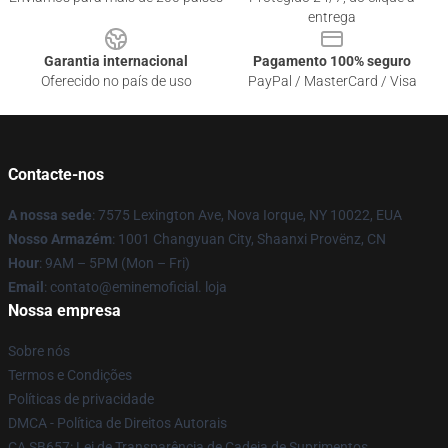
entrega
Garantia internacional
Pagamento 100% seguro
Oferecido no país de uso
PayPal / MasterCard / Visa
Contacte-nos
A nossa sede
: 7575 Lexington Ave, Nova Iorque, NY 10022, EUA
Nosso Armazém
: 1001 Changyuan City, Shaanxi Provënz, CN
Hour
: 9AM – 5PM (Mon – Fri)
Email
: contato@eminemoficial. loja
Nossa empresa
Sobre nós
Termos e Condições
Políticas de privacidade
DMCA - Política de Direitos Autorais
CA SB657: Lei de Transparência de Cadeia de Suprimentos