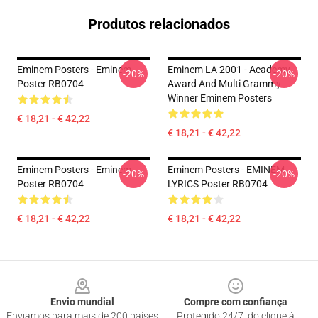
Produtos relacionados
Eminem Posters - Eminem
Eminem LA 2001 - Academy
-20%
-20%
Poster RB0704
Award And Multi Grammy
Winner Eminem Posters
€ 18,21 - € 42,22
€ 18,21 - € 42,22
Eminem Posters - Eminem
Eminem Posters - EMINEM
-20%
-20%
Poster RB0704
LYRICS Poster RB0704
€ 18,21 - € 42,22
€ 18,21 - € 42,22
Footer
Envio mundial
Compre com confiança
Enviamos para mais de 200 países
Protegido 24/7, do clique à