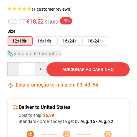
(1 customer reviews)
€22.77
€18.22
-20%
$19.80
Size
12x18in
16x16in
16x24in
18x24in
Ver guia de tamanhos
Quantity
ADICIONAR AO CARRINHO
Esta promoção termina em
03
:
49
:
54
Deliver to United States
Cost to ship:
$6.99
Standard - Order today to get by
Aug. 15 - Aug. 22