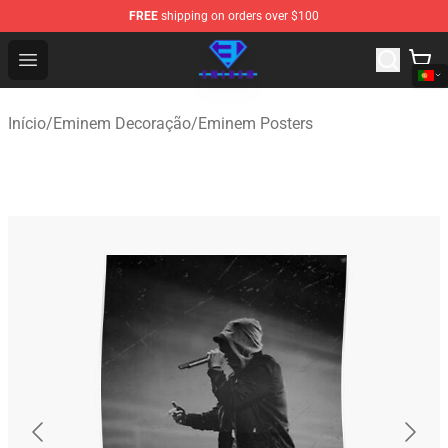
FREE
shipping on orders over $100
Eminem Store - Official Eminem Merchandise Shop
Open menu
Início
/
Eminem Decoração
/
Eminem Posters