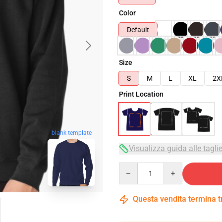
Color
Default
Size
S
M
L
XL
2X
Print Location
blank template
Visualizza guida alle tagli
Quantity
Questa vendita termina 