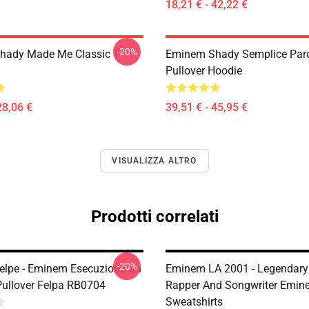
18,21 € - 42,22 €
-20%
ady Made Me Classic T-
Eminem Shady Semplice Par
Pullover Hoodie
28,06 €
39,51 € - 45,95 €
VISUALIZZA ALTRO
Prodotti correlati
-20%
lpe - Eminem Esecuzione Su
Eminem LA 2001 - Legendary
Pullover Felpa RB0704
Rapper And Songwriter Emin
Sweatshirts