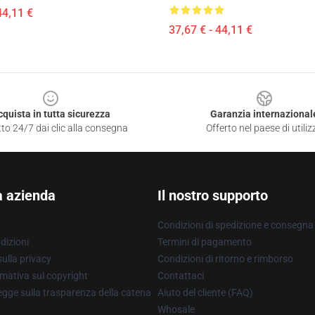
44,11 €
37,67 € - 44,11 €
cquista in tutta sicurezza
Garanzia internazional
to 24/7 dai clic alla consegna
Offerto nel paese di utiliz
a azienda
Il nostro supporto
Condizioni di spedizione e consegna
dizioni
Termini di pagamento
ulla privacy
Condizioni di ritorno e rimborso
mativa sul copyright
Contattaci
gge sulla trasparenza della catena
Aiuto del cliente (FAQ)
Whosale