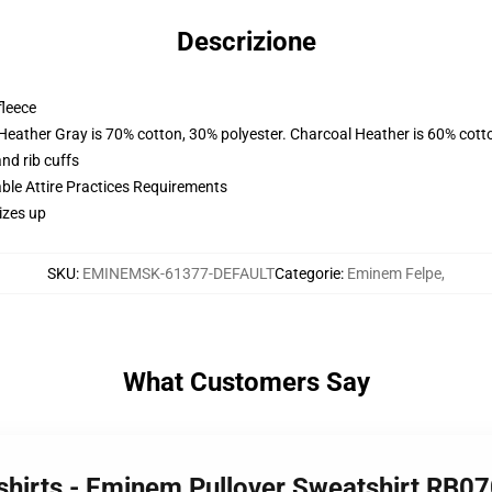
Descrizione
fleece
 Heather Gray is 70% cotton, 30% polyester. Charcoal Heather is 60% cott
nd rib cuffs
able Attire Practices Requirements
izes up
SKU
:
EMINEMSK-61377-DEFAULT
Categorie
:
Eminem Felpe
,
What Customers Say
shirts - Eminem Pullover Sweatshirt RB0