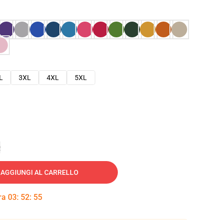
L
3XL
4XL
5XL
e
AGGIUNGI AL CARRELLO
tra
03
:
52
:
54