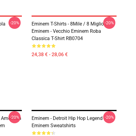
-20%
-20%
ola
Eminem T-Shirts - 8Mile / 8 Miglio /
Eminem - Vecchio Eminem Roba
Classica T-Shirt RB0704
24,38 € - 28,06 €
-20%
-20%
 American
Eminem - Detroit Hip Hop Legend
em
Eminem Sweatshirts