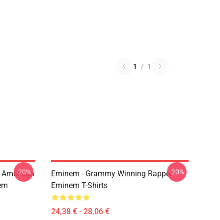
1
/
1
-20%
-20%
 American
Eminem - Grammy Winning Rapper
em
Eminem T-Shirts
24,38 € - 28,06 €