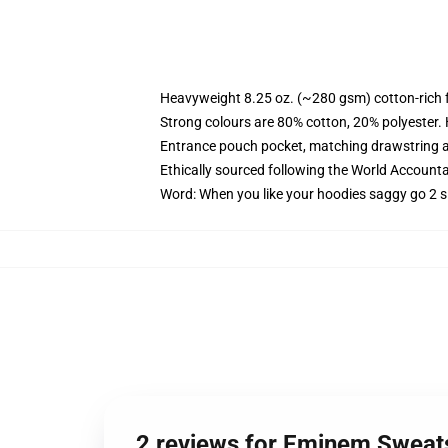
Heavyweight 8.25 oz. (~280 gsm) cotton-rich 
Strong colours are 80% cotton, 20% polyester.
Entrance pouch pocket, matching drawstring a
Ethically sourced following the World Account
Word: When you like your hoodies saggy go 2 s
2 reviews for Eminem Sweat