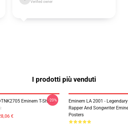
Verified owner
I prodotti più venduti
-20%
DTNK2705 Eminem T-Shirts
Eminem LA 2001 - Legendary
Rapper And Songwriter Emin
Posters
28,06 €