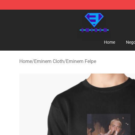
Eminem Store - Official Eminem Merchandise Shop
Home
Nego
Home
/
Eminem Cloth
/
Eminem Felpe