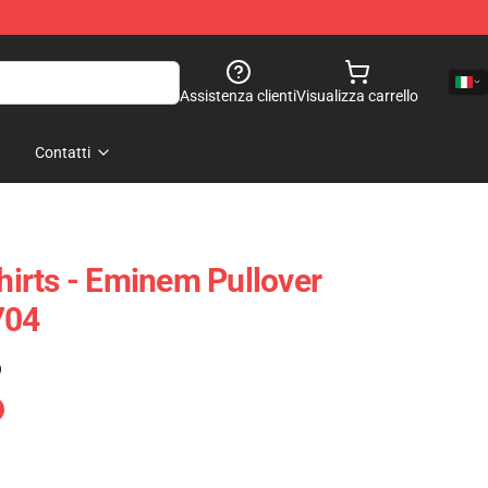
Assistenza clienti
Visualizza carrello
Contatti
irts - Eminem Pullover
704
)