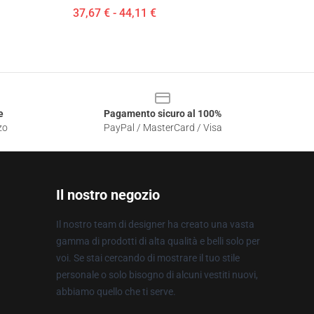
37,67 € - 44,11 €
e
Pagamento sicuro al 100%
zo
PayPal / MasterCard / Visa
Il nostro negozio
Il nostro team di designer ha creato una vasta
gamma di prodotti di alta qualità e belli solo per
voi. Se stai cercando di mostrare il tuo stile
personale o solo bisogno di alcuni vestiti nuovi,
abbiamo quello che ti serve.