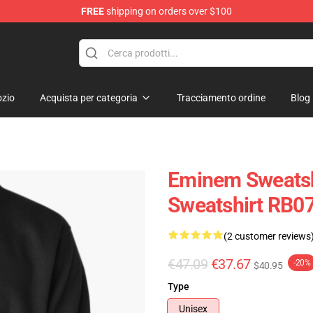
FREE
shipping on orders over $100
zio
Acquista per categoria
Tracciamento ordine
Blog
Eminem Sweatsh
Sweatshirt RB0
(2 customer reviews
€47.09
€37.67
-20%
$40.95
Type
Unisex