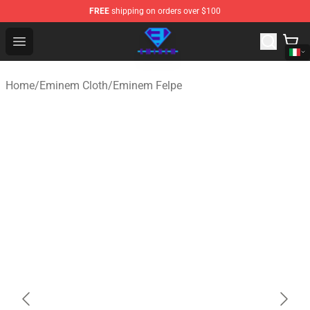
FREE
shipping on orders over $100
Eminem Store - Official Eminem Merchandise Shop
Open menu
Home
/
Eminem Cloth
/
Eminem Felpe