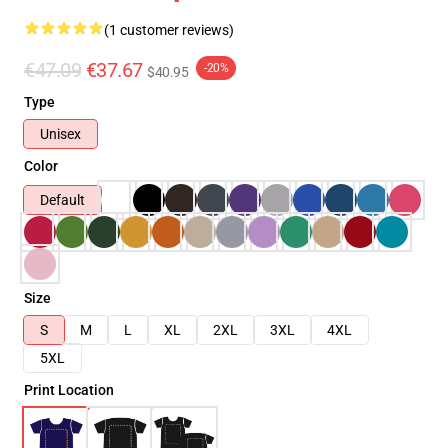
(1 customer reviews)
€47.09
€37.67
-20%
$40.95
Type
Unisex
Color
Default
Size
S
M
L
XL
2XL
3XL
4XL
5XL
Print Location