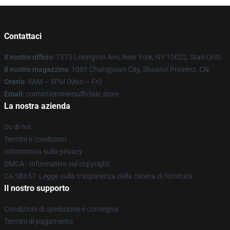
Contattaci
Il nostro ufficio
: 7575 Lexington Ave, New York, NY 10022, Stati Uniti
Il nostro magazzino
: 1001 Changyuan City, Shaanxi Provënz, CN
Orario
: 9AM – 5PM (Mon – Fri)
Email
: contattieminemufficiale.store
La nostra azienda
Su di noi
Termini e condizioni
Informativa sulla privacy
DMCA - Informativa sul copyright
CA SB657: Legge sulla trasparenza della catena di fornitura
Il nostro supporto
Condizioni di spedizione e consegna
Termini di pagamento