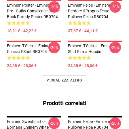
Eminem Poster - Eminem &
Eminem Felpe - Eminem -
-20%
-20%
Dre - Guilty Conscience Comic
Perdere Il Proprio Testo
Book Parody Poster RB0704
Pullover Felpa RB0704
18,21 € - 42,22 €
37,67 € - 44,11 €
Eminem T-Shirts - Eminem
Eminem T-Shirts – Eminem T-
-20%
-20%
Classic T-Shirt RB0704
Shirt Firma Houdini
24,38 € - 28,06 €
24,38 € - 28,06 €
VISUALIZZA ALTRO
Prodotti correlati
Eminem Sweatshirts -
Eminem Felpe - Eminem Stan
-20%
-20%
Bornana Eminem White
Pullover Felpa RB0704