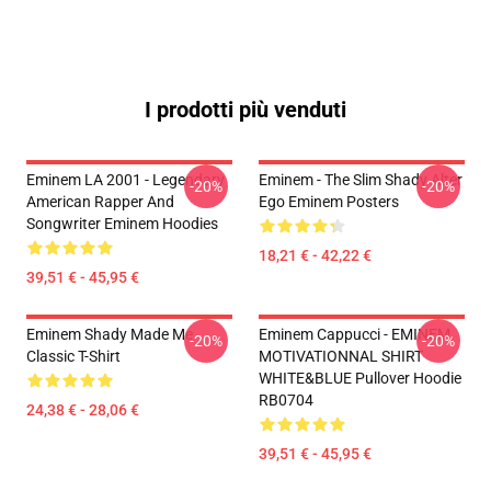
I prodotti più venduti
Eminem LA 2001 - Legendary
Eminem - The Slim Shady Alter
-20%
-20%
American Rapper And
Ego Eminem Posters
Songwriter Eminem Hoodies
18,21 € - 42,22 €
39,51 € - 45,95 €
Eminem Shady Made Me
Eminem Cappucci - EMINEM
-20%
-20%
Classic T-Shirt
MOTIVATIONNAL SHIRT
WHITE&BLUE Pullover Hoodie
RB0704
24,38 € - 28,06 €
39,51 € - 45,95 €