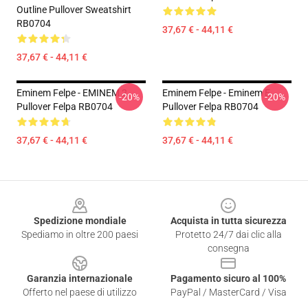
Outline Pullover Sweatshirt
RB0704
37,67 € - 44,11 €
37,67 € - 44,11 €
Eminem Felpe - EMINEM 2
Eminem Felpe - Eminem E
-20%
-20%
Pullover Felpa RB0704
Pullover Felpa RB0704
37,67 € - 44,11 €
37,67 € - 44,11 €
Footer
Spedizione mondiale
Acquista in tutta sicurezza
Spediamo in oltre 200 paesi
Protetto 24/7 dai clic alla
consegna
Garanzia internazionale
Pagamento sicuro al 100%
Offerto nel paese di utilizzo
PayPal / MasterCard / Visa