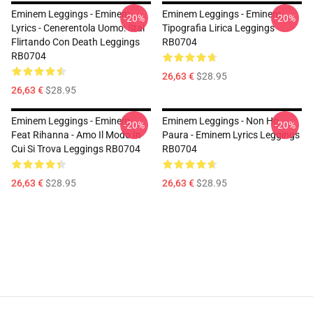
Eminem Leggings - Eminem
Eminem Leggings - Eminem
-20%
-20%
Lyrics - Cenerentola Uomo: Stai
Tipografia Lirica Leggings
Flirtando Con Death Leggings
RB0704
RB0704
26,63 €
$28.95
26,63 €
$28.95
Eminem Leggings - Eminem
Eminem Leggings - Non Ho
-20%
-20%
Feat Rihanna - Amo Il Modo In
Paura - Eminem Lyrics Leggings
Cui Si Trova Leggings RB0704
RB0704
26,63 €
$28.95
26,63 €
$28.95
Footer