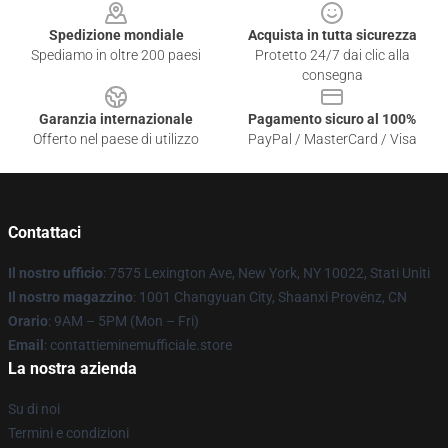
Spedizione mondiale
Acquista in tutta sicurezza
Spediamo in oltre 200 paesi
Protetto 24/7 dai clic alla
consegna
Garanzia internazionale
Pagamento sicuro al 100%
Offerto nel paese di utilizzo
PayPal / MasterCard / Visa
Contattaci
Il nostro ufficio
: 7575 Lexington Ave, New York, NY 10022, Stati Uniti
Il nostro magazzino
: 1001 Changyuan City, Shaanxi Provënz, CN
Orario
: 9AM – 5PM (Mon – Fri)
Email
: contattieminemufficiale.store
La nostra azienda
Su di noi
Termini e condizioni