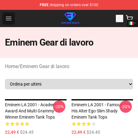
FREE
shipping on orders over $100
Eminem Store - Official Eminem Merchandise Shop
Open menu
Eminem Gear di lavoro
Home
/
Eminem Gear di lavoro
Eminem LA 2001 - Academy
Eminem LA 2001 - Famous For
-20%
-20%
Award And Multi Grammy
His Alter Ego Slim Shady
Winner Eminem Tank Tops
Eminem Tank Tops
22,49 €
$24.45
22,49 €
$24.45