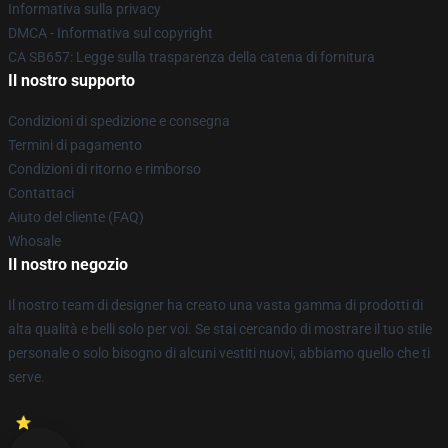
Informativa sulla privacy
DMCA - Informativa sul copyright
CA SB657: Legge sulla trasparenza della catena di fornitura
Il nostro supporto
Condizioni di spedizione e consegna
Termini di pagamento
Condizioni di ritorno e rimborso
Contattaci
Aiuto del cliente (FAQ)
Whosale
Il nostro negozio
Il nostro team di designer ha creato una vasta gamma di prodotti di
alta qualità e belli solo per voi. Se stai cercando di mostrare il tuo stile
personale o solo bisogno di alcuni vestiti nuovi, abbiamo quello che ti
serve.