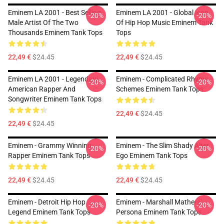
Eminem LA 2001 - Best Selling
Eminem LA 2001 - Global Icon
-20%
-20%
Male Artist Of The Two
Of Hip Hop Music Eminem Tank
Thousands Eminem Tank Tops
Tops
22,49 €
$24.45
22,49 €
$24.45
Eminem LA 2001 - Legendary
Eminem - Complicated Rhyme
-20%
-20%
American Rapper And
Schemes Eminem Tank Tops
Songwriter Eminem Tank Tops
22,49 €
$24.45
22,49 €
$24.45
Eminem - Grammy Winning
Eminem - The Slim Shady Alter
-20%
-20%
Rapper Eminem Tank Tops
Ego Eminem Tank Tops
22,49 €
$24.45
22,49 €
$24.45
Eminem - Detroit Hip Hop
Eminem - Marshall Mathers'
-20%
-20%
Legend Eminem Tank Tops
Persona Eminem Tank Tops