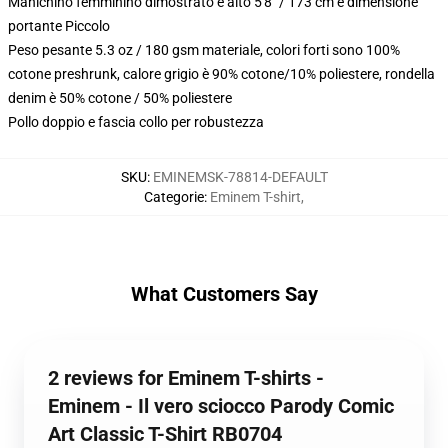
Manichino femminino dimostrato è alto 5'8" / 173 cm e dimensione
portante Piccolo
Peso pesante 5.3 oz / 180 gsm materiale, colori forti sono 100%
cotone preshrunk, calore grigio è 90% cotone/10% poliestere, rondella
denim è 50% cotone / 50% poliestere
Pollo doppio e fascia collo per robustezza
SKU
:
EMINEMSK-78814-DEFAULT
Categorie
:
Eminem T-shirt
,
What Customers Say
2 reviews for Eminem T-shirts -
Eminem - Il vero sciocco Parody Comic
Art Classic T-Shirt RB0704