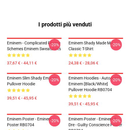
I prodotti più venduti
Eminem - Complicated Rhyme
Eminem Shady Made Me
-20%
-20%
Schemes Eminem Sweatshirts
Classic T-Shirt
37,67 € - 44,11 €
24,38 € - 28,06 €
Eminem Slim Shady Eminem
Eminem Hoodies - Autograph:
-20%
-20%
Pullover Hoodie
Eminem [Black/White]
Pullover Hoodie RB0704
39,51 € - 45,95 €
39,51 € - 45,95 €
Eminem Poster - Eminem
Eminem Poster - Eminem &
-20%
-20%
Poster RB0704
Dre - Guilty Conscience Poster