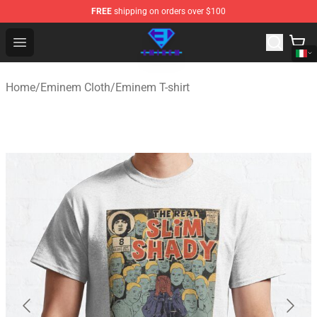
FREE
shipping on orders over $100
Eminem Store - Official Eminem Merchandise Shop
Open menu
Home
/
Eminem Cloth
/
Eminem T-shirt