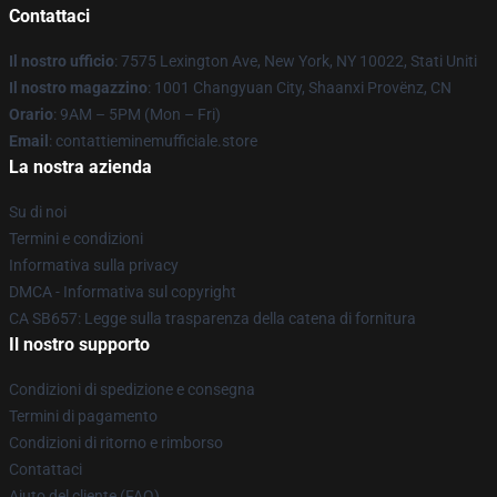
Contattaci
Il nostro ufficio
: 7575 Lexington Ave, New York, NY 10022, Stati Uniti
Il nostro magazzino
: 1001 Changyuan City, Shaanxi Provënz, CN
Orario
: 9AM – 5PM (Mon – Fri)
Email
: contattieminemufficiale.store
La nostra azienda
Su di noi
Termini e condizioni
Informativa sulla privacy
DMCA - Informativa sul copyright
CA SB657: Legge sulla trasparenza della catena di fornitura
Il nostro supporto
Condizioni di spedizione e consegna
Termini di pagamento
Condizioni di ritorno e rimborso
Contattaci
Aiuto del cliente (FAQ)