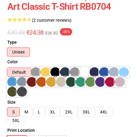
Art Classic T-Shirt RB0704
(2 customer reviews)
€30.48
€24.38
-20%
$26.50
Type
Unisex
Color
Default
Size
S
M
L
XL
2XL
3XL
4XL
5XL
Print Location