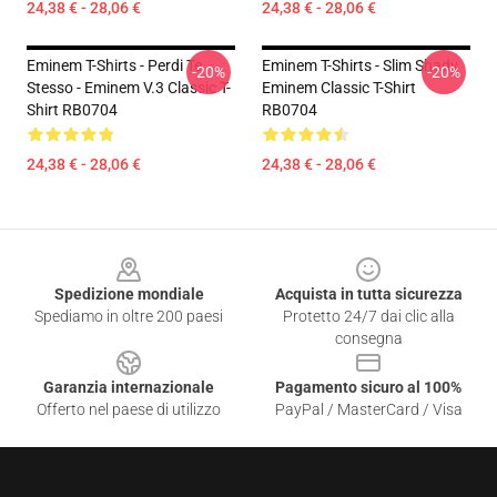
24,38 € - 28,06 €
24,38 € - 28,06 €
Eminem T-Shirts - Perdi Te
Eminem T-Shirts - Slim Shady
-20%
-20%
Stesso - Eminem V.3 Classic T-
Eminem Classic T-Shirt
Shirt RB0704
RB0704
24,38 € - 28,06 €
24,38 € - 28,06 €
Footer
Spedizione mondiale
Acquista in tutta sicurezza
Spediamo in oltre 200 paesi
Protetto 24/7 dai clic alla
consegna
Garanzia internazionale
Pagamento sicuro al 100%
Offerto nel paese di utilizzo
PayPal / MasterCard / Visa