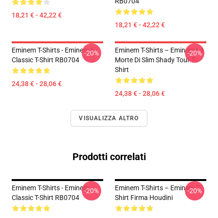
RB0704
18,21 € - 42,22 €
18,21 € - 42,22 €
Eminem T-Shirts - Eminem E
Eminem T-Shirts – Eminem La
-20%
-20%
Classic T-Shirt RB0704
Morte Di Slim Shady Tour T-
Shirt
24,38 € - 28,06 €
24,38 € - 28,06 €
VISUALIZZA ALTRO
Prodotti correlati
Eminem T-Shirts - Eminem
Eminem T-Shirts – Eminem T-
-20%
-20%
Classic T-Shirt RB0704
Shirt Firma Houdini