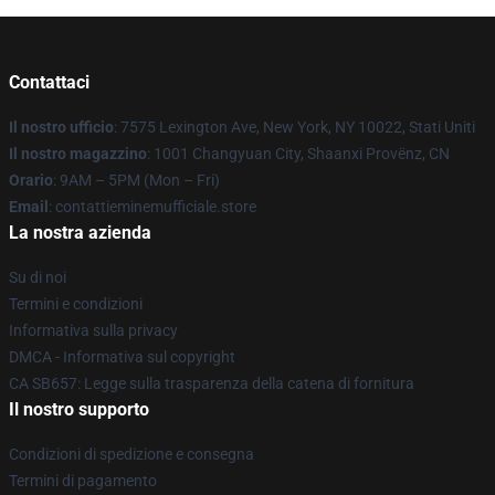
Contattaci
Il nostro ufficio
: 7575 Lexington Ave, New York, NY 10022, Stati Uniti
Il nostro magazzino
: 1001 Changyuan City, Shaanxi Provënz, CN
Orario
: 9AM – 5PM (Mon – Fri)
Email
: contattieminemufficiale.store
La nostra azienda
Su di noi
Termini e condizioni
Informativa sulla privacy
DMCA - Informativa sul copyright
CA SB657: Legge sulla trasparenza della catena di fornitura
Il nostro supporto
Condizioni di spedizione e consegna
Termini di pagamento