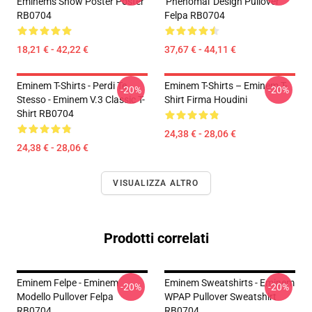
Eminems Show Poster Poster
'Phenomal' Design Pullover
RB0704
Felpa RB0704
18,21 € - 42,22 €
37,67 € - 44,11 €
Eminem T-Shirts - Perdi Te
Eminem T-Shirts – Eminem T-
-20%
-20%
Stesso - Eminem V.3 Classic T-
Shirt Firma Houdini
Shirt RB0704
24,38 € - 28,06 €
24,38 € - 28,06 €
VISUALIZZA ALTRO
Prodotti correlati
Eminem Felpe - Eminem
Eminem Sweatshirts - Eminem
-20%
-20%
Modello Pullover Felpa
WPAP Pullover Sweatshirt
RB0704
RB0704