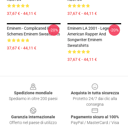
37,67 € - 44,11 €
37,67 € - 44,11 €
Eminem - Complicated Rhyme
Eminem LA 2001 - Legendary
-20%
-20%
Schemes Eminem Sweatshirts
American Rapper And
Songwriter Eminem
Sweatshirts
37,67 € - 44,11 €
37,67 € - 44,11 €
Footer
Spedizione mondiale
Acquista in tutta sicurezza
Spediamo in oltre 200 paesi
Protetto 24/7 dai clic alla
consegna
Garanzia internazionale
Pagamento sicuro al 100%
Offerto nel paese di utilizzo
PayPal / MasterCard / Visa