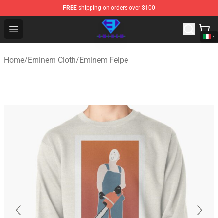
FREE
shipping on orders over $100
Eminem Store - Official Eminem Merchandise Shop
Open menu
Home
/
Eminem Cloth
/
Eminem Felpe