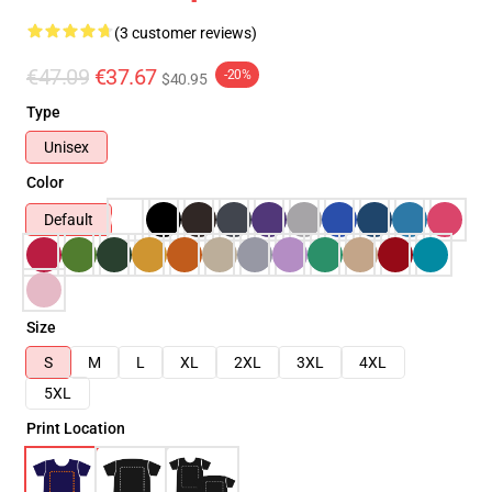
(3 customer reviews)
€47.09
€37.67
-20%
$40.95
Type
Unisex
Color
Default
Size
S
M
L
XL
2XL
3XL
4XL
5XL
Print Location