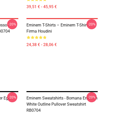
39,51 € - 45,95 €
-20%
-20%
esso -
Eminem T-Shirts – Eminem T-Shirt
RB0704
Firma Houdini
24,38 € - 28,06 €
-20%
-20%
er Ego
Eminem Sweatshirts - Bornana Eminem
White Outline Pullover Sweatshirt
RB0704