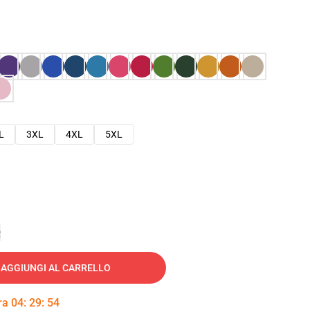
L
3XL
4XL
5XL
e
AGGIUNGI AL CARRELLO
tra
04
:
29
:
52