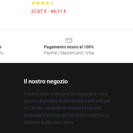
37,67 € - 44,11 €
e
Pagamento sicuro al 100%
zo
PayPal / MasterCard / Visa
Il nostro negozio
Il nostro team di designer ha creato una vasta
gamma di prodotti di alta qualità e belli solo per
voi. Se stai cercando di mostrare il tuo stile
personale o solo bisogno di alcuni vestiti nuovi,
abbiamo quello che ti serve.