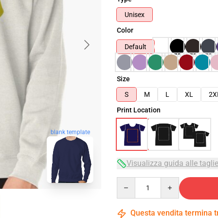
Unisex
Color
Default
Size
S
M
L
XL
2X
Print Location
blank template
Visualizza guida alle tagli
Quantity
Questa vendita termina 