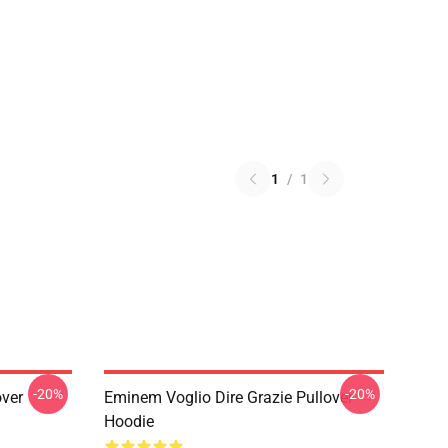
1
/
1
-20%
-20%
ver
Eminem Voglio Dire Grazie Pullover
Hoodie