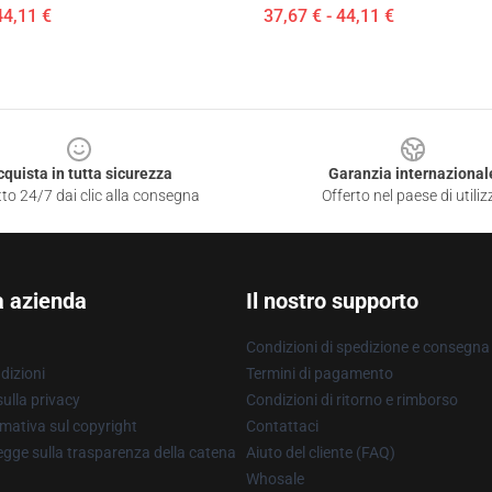
44,11 €
37,67 € - 44,11 €
cquista in tutta sicurezza
Garanzia internazional
to 24/7 dai clic alla consegna
Offerto nel paese di utiliz
a azienda
Il nostro supporto
Condizioni di spedizione e consegna
dizioni
Termini di pagamento
ulla privacy
Condizioni di ritorno e rimborso
mativa sul copyright
Contattaci
gge sulla trasparenza della catena
Aiuto del cliente (FAQ)
Whosale