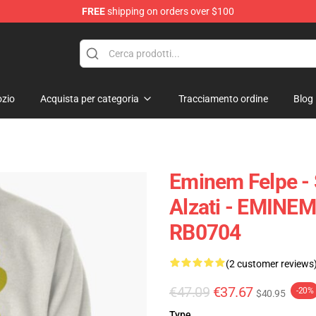
FREE
shipping on orders over $100
zio
Acquista per categoria
Tracciamento ordine
Blog
Eminem Felpe -
Alzati - EMINEM 
RB0704
(2 customer reviews
€47.09
€37.67
-20%
$40.95
Type