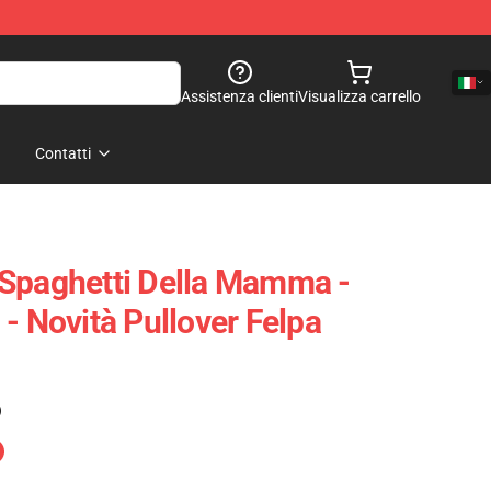
Assistenza clienti
Visualizza carrello
Contatti
 Spaghetti Della Mamma -
- Novità Pullover Felpa
)