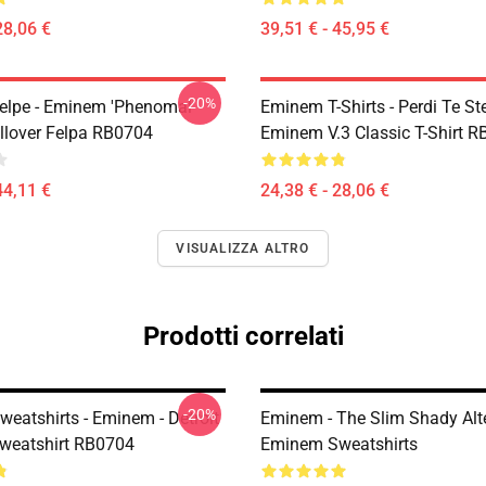
28,06 €
39,51 € - 45,95 €
-20%
lpe - Eminem 'Phenomal'
Eminem T-Shirts - Perdi Te St
llover Felpa RB0704
Eminem V.3 Classic T-Shirt 
44,11 €
24,38 € - 28,06 €
VISUALIZZA ALTRO
Prodotti correlati
-20%
eatshirts - Eminem - Detroit
Eminem - The Slim Shady Alt
Sweatshirt RB0704
Eminem Sweatshirts