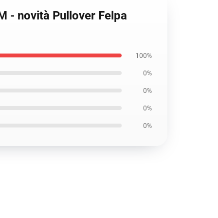
 - novità Pullover Felpa
100%
0%
0%
0%
0%