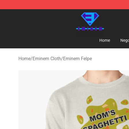
Eminem Store - Official Eminem Merchandise Shop
Home
Nego
Home
/
Eminem Cloth
/
Eminem Felpe