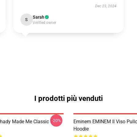
Dec 23, 2024
Sarah
S
Verified owner
I prodotti più venduti
-20%
ady Made Me Classic T-
Eminem EMINEM Il Viso Pullo
Hoodie