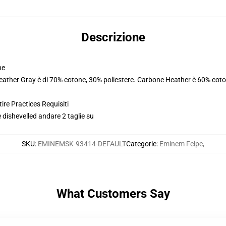
Descrizione
ne
Heather Gray è di 70% cotone, 30% poliestere. Carbone Heather è 60% coto
ire Practices Requisiti
 dishevelled andare 2 taglie su
SKU
:
EMINEMSK-93414-DEFAULT
Categorie
:
Eminem Felpe
,
What Customers Say