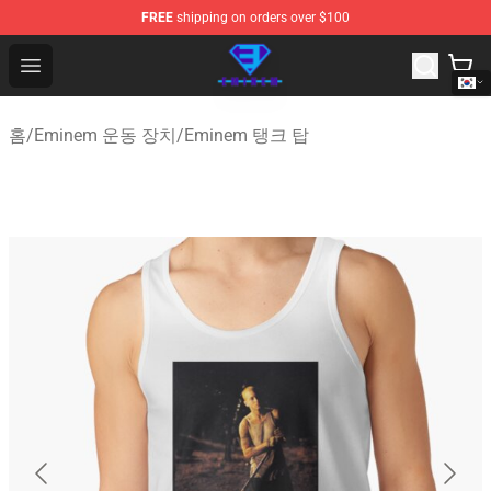
FREE
shipping on orders over $100
Eminem Store - Official Eminem Merchandise Shop
Open menu
홈
/
Eminem 운동 장치
/
Eminem 탱크 탑