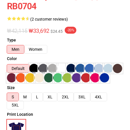
RB0704
(2 customer reviews)
₩42,115
₩33,692
-20%
$24.45
Type
Men
Women
Color
Default
Size
S
M
L
XL
2XL
3XL
4XL
5XL
Print Location