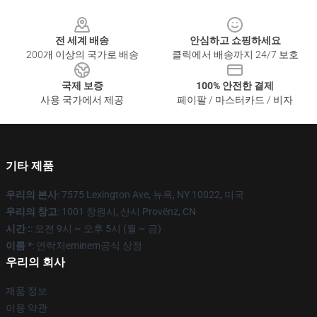
Footer
전 세계 배송
안심하고 쇼핑하세요
200개 이상의 국가로 배송
클릭에서 배송까지 24/7 보호
국제 보증
100% 안전한 결제
사용 국가에서 제공
페이팔 / 마스터카드 / 비자
기타 제품
우리의 본사
: 7575 Lexington Ave, 뉴욕, NY 10022, 미국
우리의 창고
: 1001 창원시, 산시 Provënz, CN
시간 :
: 오전 9시 ~ 오후 5시 (월 ~ 금)
이름 *
: 연락처eminem공식 상점
우리의 회사
제품 정보
이용 약관