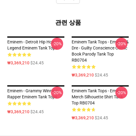
관련 상품
Eminem - Detroit Hip Hop
Eminem Tank Tops - Eminem &
-20%
-20%
Legend Eminem Tank Tops
Dre - Guilty Conscience Comic
Book Parody Tank Top
RB0704
₩3,369,210
$24.45
₩3,369,210
$24.45
Eminem - Grammy Winning
Eminem Tank Tops - Eminem
-20%
-20%
Rapper Eminem Tank Tops
Merch Silhouette Shirt Tank
Top RB0704
₩3,369,210
$24.45
₩3,369,210
$24.45