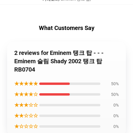
What Customers Say
2 reviews for Eminem 탱크 탑 - - -
Eminem 슬림 Shady 2002 탱크 탑
RB0704
★★★★★
50%
★★★★☆
50%
★★★☆☆
0%
★★☆☆☆
0%
★☆☆☆☆
0%