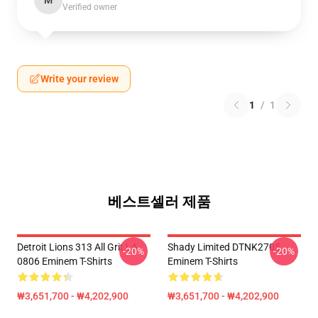
M
Verified owner
Write your review
1
/
1
베스트셀러 제품
Detroit Lions 313 All Grit LA
Shady Limited DTNK2705
-20%
-20%
0806 Eminem T-Shirts
Eminem T-Shirts
₩3,651,700 - ₩4,202,900
₩3,651,700 - ₩4,202,900