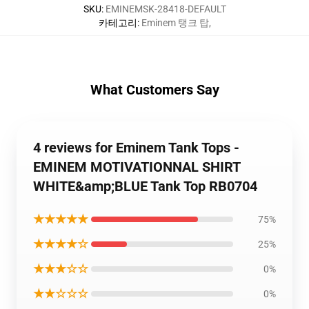
SKU
:
EMINEMSK-28418-DEFAULT
카테고리
:
Eminem 탱크 탑
,
What Customers Say
4 reviews for Eminem Tank Tops -
EMINEM MOTIVATIONNAL SHIRT
WHITE&amp;BLUE Tank Top RB0704
★★★★★
75%
★★★★☆
25%
★★★☆☆
0%
★★☆☆☆
0%