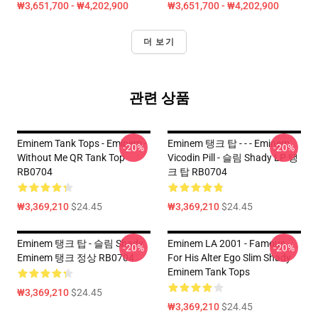
₩3,651,700 - ₩4,202,900
₩3,651,700 - ₩4,202,900
더 보기
관련 상품
Eminem Tank Tops - Eminem -
Eminem 탱크 탑 - - - Eminem
-20%
-20%
Without Me QR Tank Top
Vicodin Pill - 슬림 Shady LP 탱
RB0704
크 탑 RB0704
₩3,369,210
$24.45
₩3,369,210
$24.45
Eminem 탱크 탑 - 슬림 Shady
Eminem LA 2001 - Famous
-20%
-20%
Eminem 탱크 정상 RB0704
For His Alter Ego Slim Shady
Eminem Tank Tops
₩3,369,210
$24.45
₩3,369,210
$24.45