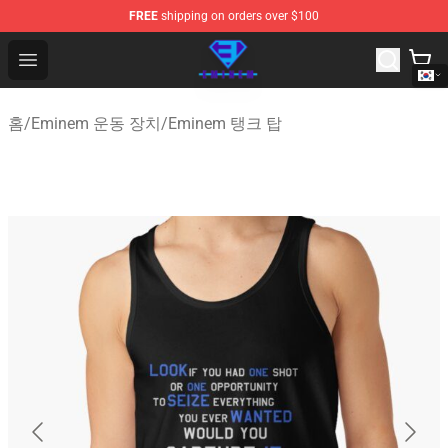
FREE
shipping on orders over $100
Eminem Store - Official Eminem Merchandise Shop
Open menu
홈
/
Eminem 운동 장치
/
Eminem 탱크 탑