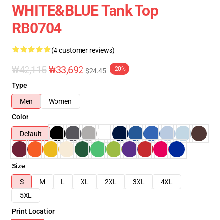
WHITE&BLUE Tank Top
RB0704
(4 customer reviews)
₩42,115
₩33,692
-20%
$24.45
Type
Men
Women
Color
Default
Size
S
M
L
XL
2XL
3XL
4XL
5XL
Print Location