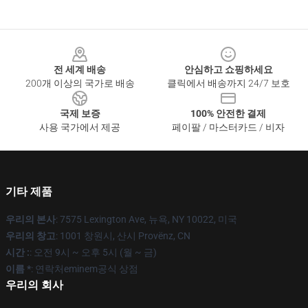
Footer
전 세계 배송
안심하고 쇼핑하세요
200개 이상의 국가로 배송
클릭에서 배송까지 24/7 보호
국제 보증
100% 안전한 결제
사용 국가에서 제공
페이팔 / 마스터카드 / 비자
기타 제품
우리의 본사
: 7575 Lexington Ave, 뉴욕, NY 10022, 미국
우리의 창고
: 1001 창원시, 산시 Provënz, CN
시간 :
: 오전 9시 ~ 오후 5시 (월 ~ 금)
이름 *
: 연락처eminem공식 상점
우리의 회사