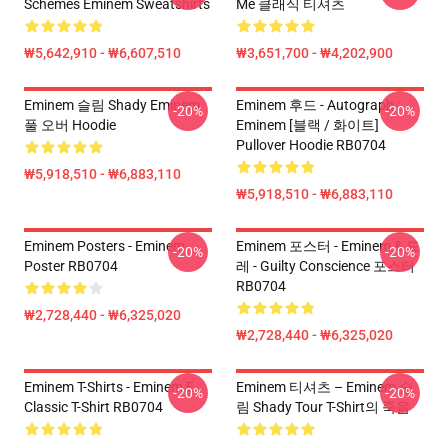
Schemes Eminem Sweatshirts
Me 클래식 티셔츠
₩5,642,910 - ₩6,607,510
₩3,651,700 - ₩4,202,900
Eminem 슬림 Shady Eminem
Eminem 후드 - Autograph :
-20%
-20%
풀 오버 Hoodie
Eminem [블랙 / 화이트]
Pullover Hoodie RB0704
₩5,918,510 - ₩6,883,110
₩5,918,510 - ₩6,883,110
Eminem Posters - Eminem
Eminem 포스터 - Eminem & 드
-20%
-20%
Poster RB0704
레 - Guilty Conscience 포스터
RB0704
₩2,728,440 - ₩6,325,020
₩2,728,440 - ₩6,325,020
Eminem T-Shirts - Eminem E
Eminem 티셔츠 – Eminem 슬
-20%
-20%
Classic T-Shirt RB0704
림 Shady Tour T-Shirt의 죽음