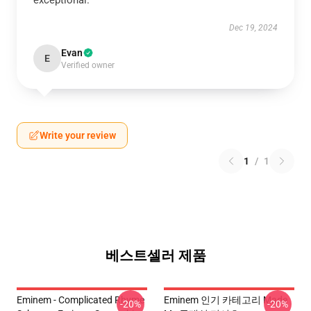
exceptional.
Dec 19, 2024
Evan
E
Verified owner
Write your review
1
/
1
베스트셀러 제품
Eminem - Complicated Rhyme
Eminem 인기 카테고리 Made
-20%
-20%