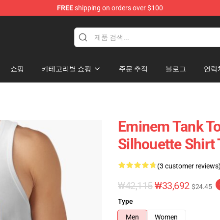
FREE
shipping on orders over $100
쇼핑
카테고리별 쇼핑
주문 추적
블로그
연락
Eminem Tank To
Silhouette Shir
(3 customer reviews
₩42,115
₩33,692
$24.45
Type
Men
Women