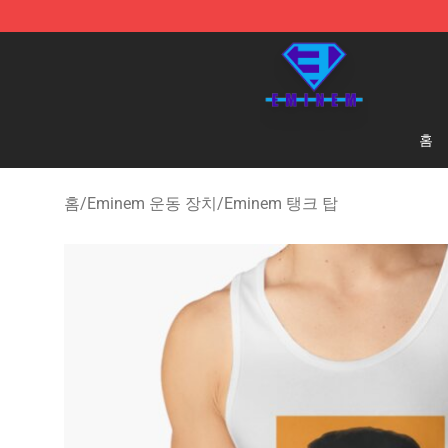
Eminem Store - Official Eminem Merchandise Shop
홈
홈
/
Eminem 운동 장치
/
Eminem 탱크 탑