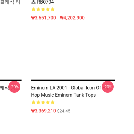
ff 클래식 티
츠 RB0704
₩3,651,700 - ₩4,202,900
-20%
-20%
 클래식 탱크
Eminem LA 2001 - Global Icon Of Hip
Hop Music Eminem Tank Tops
₩3,369,210
$24.45