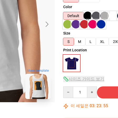
Color
Default
Size
S
M
L
XL
2X
Print Location
blank template
사이즈 가이드 보기
Quantity
이 세일은
03
:
23
:
54