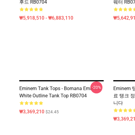
후드 RB0704
웨터 RB07
₩5,918,510 - ₩6,883,110
₩5,642,91
-20%
Eminem Tank Tops - Bornana Eminem
Eminem 탱
White Outline Tank Top RB0704
료 탱크 정
니다
₩3,369,210
$24.45
₩3,369,2