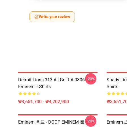
Write your review
-20%
Detroit Lions 313 All Grit LA 0806
Shady Li
Eminem T-Shirts
Shirts
₩3,651,700 - ₩4,202,900
₩3,651,70
-20%
Eminem 후드 - DOOP EMINEM 풀 오버
Eminem 