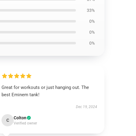
33%
0%
0%
0%
Great for workouts or just hanging out. The
best Eminem tank!
Dec 19, 2024
Colton
C
Verified owner