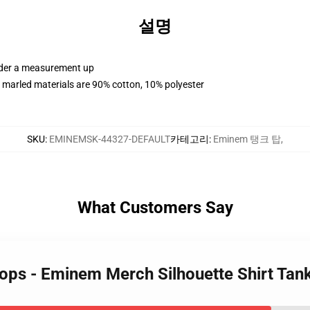
설명
order a measurement up
 marled materials are 90% cotton, 10% polyester
SKU
:
EMINEMSK-44327-DEFAULT
카테고리
:
Eminem 탱크 탑
,
What Customers Say
Tops - Eminem Merch Silhouette Shirt Ta