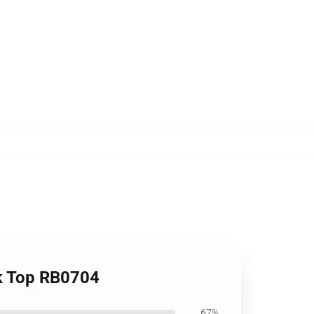
nk Top RB0704
67%