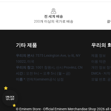
Footer
전 세계 배송
200개 이상의 국가로 배송
클
기타 제품
우리의 
우리의 본사
: 7575 Lexington Ave, 뉴욕, NY
제품 정보
10022, 미국
이용 약관
우리의 창고
: 1001 창원시, 산시 Provënz, CN
개인 정보 정
시간 :
: 오전 9시 ~ 오후 5시 (월 ~ 금)
DMCA - 저
이름 *
: 연락처eminem공식 상점
모델 번호: 
UNLOCK
10% OFF
© Eminem Store - Official Eminem Merchandise Shop 2026 all r