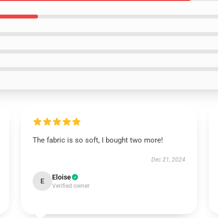
The fabric is so soft, I bought two more!
Dec 21, 2024
Eloise
E
Verified owner