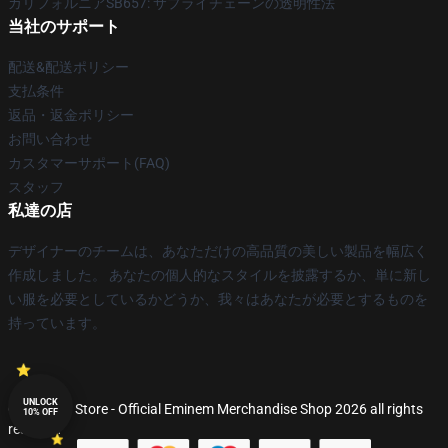
カリフォルニアSB657: サプライチェーンの透明性法
当社のサポート
配送&配送ポリシー
支払条件
返品・返金ポリシー
お問い合わせ
カスタマーサポート(FAQ)
スタッフ
私達の店
デザイナーのチームは、あなただけの高品質の美しい製品を幅広く
作成しました。 あなたの個人的なスタイルを披露するか、単に新し
い服を必要としているかどうか、我々はあなたが必要とするものを
持っています。
UNLOCK
© Eminem Store - Official Eminem Merchandise Shop 2026 all rights
10% OFF
reserved