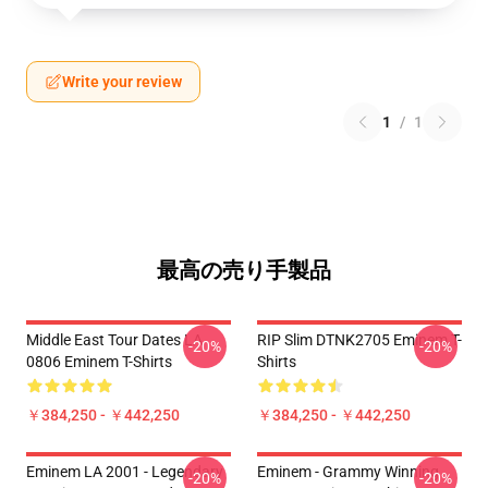
Write your review
1
/
1
最高の売り手製品
Middle East Tour Dates LA
RIP Slim DTNK2705 Eminem T-
-20%
-20%
0806 Eminem T-Shirts
Shirts
￥384,250 - ￥442,250
￥384,250 - ￥442,250
Eminem LA 2001 - Legendary
Eminem - Grammy Winning
-20%
-20%