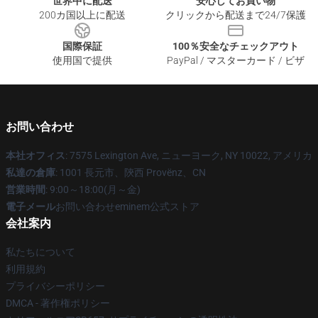
世界中に配送
安心してお買い物
200カ国以上に配送
クリックから配送まで24/7保護
国際保証
100％安全なチェックアウト
使用国で提供
PayPal / マスターカード / ビザ
お問い合わせ
本社オフィス
: 7575 Lexington Ave, ニューヨーク, NY 10022, アメリカ
私達の倉庫
: 1001 長元市、陝西 Provënz、CN
営業時間
: 9:00～18:00(月～金)
電子メール
お問い合わせeminem公式ストア
会社案内
私たちについて
利用規約
プライバシーポリシー
DMCA - 著作権ポリシー