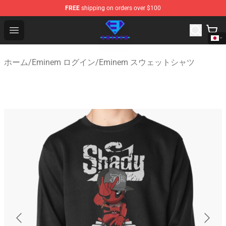
FREE
shipping on orders over $100
Eminem Store - Official Eminem Merchandise Shop
Open menu
ホーム
/
Eminem ログイン
/
Eminem スウェットシャツ