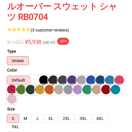
ルオーバー スウェット シャ
ツ RB0704
(3 customer reviews)
¥7,422
¥5,938
-20%
$40.95
Type
Unisex
Color
Default
Size
S
M
L
XL
2XL
3XL
4XL
5XL