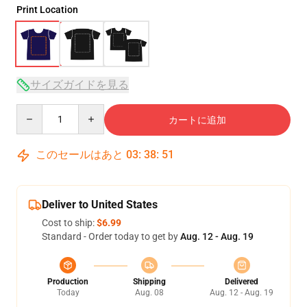
Print Location
サイズガイドを見る
Quantity
カートに追加
このセールはあと
03
:
38
:
50
Deliver to United States
Cost to ship:
$6.99
Standard - Order today to get by
Aug. 12 - Aug. 19
Production
Shipping
Delivered
Today
Aug. 08
Aug. 12 - Aug. 19