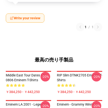
Write your review
1
/
1
最高の売り手製品
Middle East Tour Dates LA
RIP Slim DTNK2705 Eminem T-
-20%
-20%
0806 Eminem T-Shirts
Shirts
￥384,250 - ￥442,250
￥384,250 - ￥442,250
Eminem LA 2001 - Legendary
Eminem - Grammy Winning
-20%
-20%