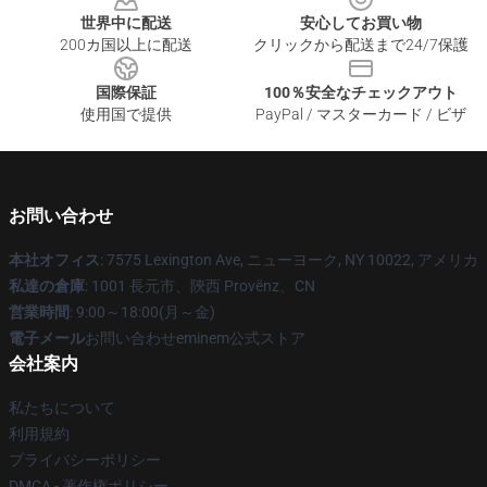
世界中に配送
安心してお買い物
200カ国以上に配送
クリックから配送まで24/7保護
国際保証
100％安全なチェックアウト
使用国で提供
PayPal / マスターカード / ビザ
お問い合わせ
本社オフィス
: 7575 Lexington Ave, ニューヨーク, NY 10022, アメリカ
私達の倉庫
: 1001 長元市、陝西 Provënz、CN
営業時間
: 9:00～18:00(月～金)
電子メール
お問い合わせeminem公式ストア
会社案内
私たちについて
利用規約
プライバシーポリシー
DMCA - 著作権ポリシー