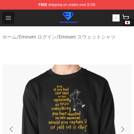
FREE
shipping on orders over $100
Eminem Store - Official Eminem Merchandise Shop
Open menu
ホーム
/
Eminem ログイン
/
Eminem スウェットシャツ