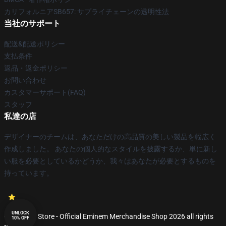
カリフォルニアSB657: サプライチェーンの透明性法
当社のサポート
配送&配送ポリシー
支払条件
返品・返金ポリシー
お問い合わせ
カスタマーサポート(FAQ)
スタッフ
私達の店
デザイナーのチームは、あなただけの高品質の美しい製品を幅広く
作成しました。 あなたの個人的なスタイルを披露するか、単に新し
い服を必要としているかどうか、我々はあなたが必要とするものを
持っています。
UNLOCK
© Eminem Store - Official Eminem Merchandise Shop 2026 all rights
10% OFF