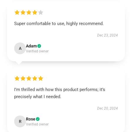
Super comfortable to use, highly recommend.
Dec 23, 2024
Adam
A
Verified owner
I’m thrilled with how this product performs; it’s
precisely what I needed.
Dec 20, 2024
Rose
R
Verified owner