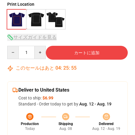
Print Location
サイズガイドを見る
Quantity
カートに追加
このセールはあと
04
:
25
:
54
Deliver to United States
Cost to ship:
$6.99
Standard - Order today to get by
Aug. 12 - Aug. 19
Production
Shipping
Delivered
Today
Aug. 08
Aug. 12 - Aug. 19