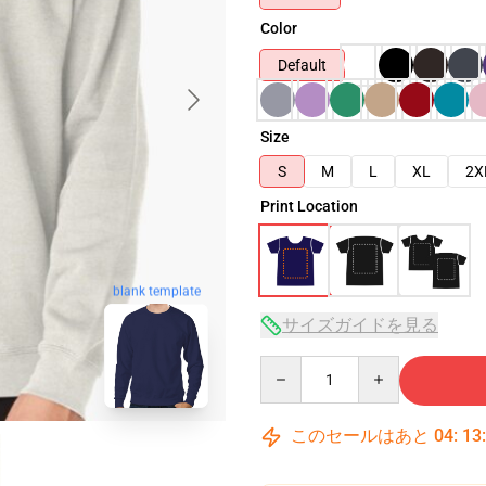
Color
Default
Size
S
M
L
XL
2X
Print Location
blank template
サイズガイドを見る
Quantity
このセールはあと
04
:
13