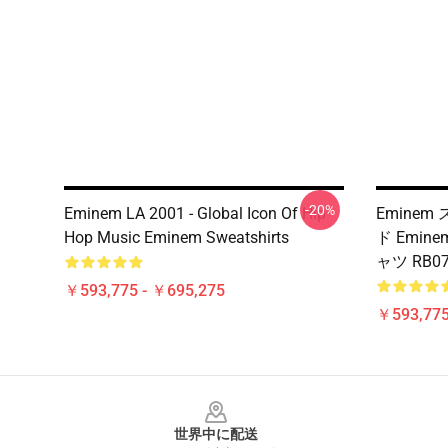
-20%
Eminem LA 2001 - Global Icon Of Hip
Eminem
Hop Music Eminem Sweatshirts
ド Emi
ャツ RB07
￥593,775 - ￥695,275
￥593,775
Footer
世界中に配送