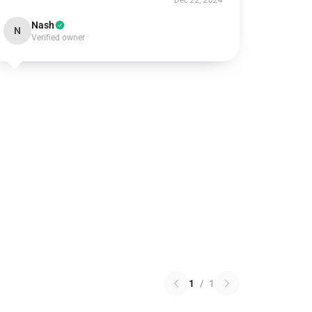
Dec 22, 2024
Nash
N
Verified owner
1
/
1