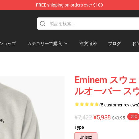
FREE
shipping on orders over $100
ショップ
カテゴリーで購入
注文追跡
ブログ
お
Eminem スウェ
ルオーバー スウ
(5 customer reviews
¥7,422
¥5,938
-20%
$40.95
Type
Unisex