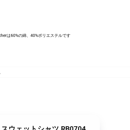
therは60%の綿、40%ポリエステルです
,
バー スウェットシャツ RB0704