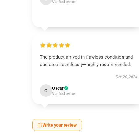
Verified owner
The product arrived in flawless condition and
operates seamlessly—highly recommended.
Dec 20, 2024
Oscar
O
Verified owner
Write your review