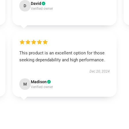
David
D
Verified owner
This product is an excellent option for those
seeking dependability and high performance.
Dec 20, 2024
Madison
M
Verified owner