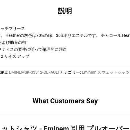
説明
トンリッチフリース
Heatherの灰色は70%の綿、30%ポリエステルです。 チャコール Hea
および肋骨の袖
クティスの要件に従って倫理的に調達
 2 サイズ アップ
SKU
:
EMINEMSK-33312-DEFAULT
カテゴリー
:
Eminem スウェットシャツ
What Customers Say
em スウェットシャツ - Eminem 引用 プルオー