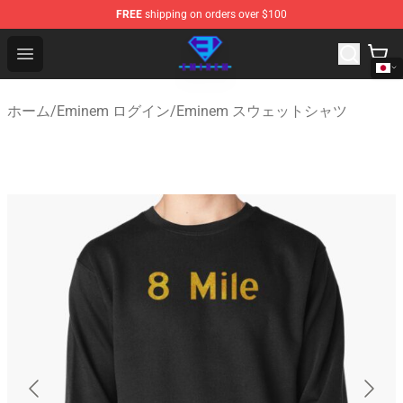
FREE
shipping on orders over $100
Eminem Store - Official Eminem Merchandise Shop
Open menu
ホーム
/
Eminem ログイン
/
Eminem スウェットシャツ