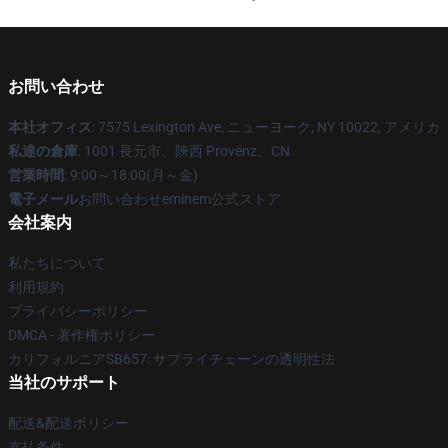
お問い合わせ
本社オフィス
: 7575 Lexington Ave, ニューヨーク, NY 10022, アメリカ
私達の倉庫
: 1001 長元市、陝西 Provënz、CN
営業時間
: 9:00～18:00(月～金)
電子メール
お問い合わせeminem公式ストア
会社案内
私たちについて
利用規約
プライバシーポリシー
DMCA - 著作権ポリシー
カリフォルニアSB657: サプライチェーンの透明性法
当社のサポート
配送&配送ポリシー
支払条件