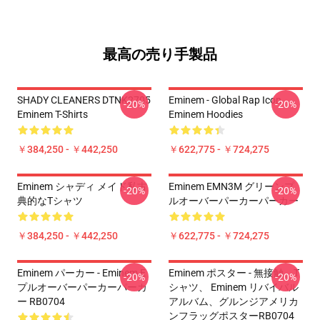
最高の売り手製品
SHADY CLEANERS DTNK2705
Eminem - Global Rap Icon
-20%
-20%
Eminem T-Shirts
Eminem Hoodies
￥384,250 - ￥442,250
￥622,775 - ￥724,275
Eminem シャディ メイド私古
Eminem EMN3M グリーンプ
-20%
-20%
典的なTシャツ
ルオーバーパーカーパーカー
￥384,250 - ￥442,250
￥622,775 - ￥724,275
Eminem パーカー - Eminem E
Eminem ポスター - 無接触、T
-20%
-20%
プルオーバーパーカーパーカ
シャツ、 Eminem リバイバル
ー RB0704
アルバム、グルンジアメリカ
ンフラッグポスターRB0704