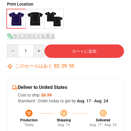
Print Location
サイズガイドを見る
Quantity
カートに追加
このセールはあと
02
:
29
:
54
Deliver to United States
Cost to ship:
$6.99
Standard - Order today to get by
Aug. 17 - Aug. 24
Production
Shipping
Delivered
Today
Aug. 13
Aug. 17 - Aug. 24