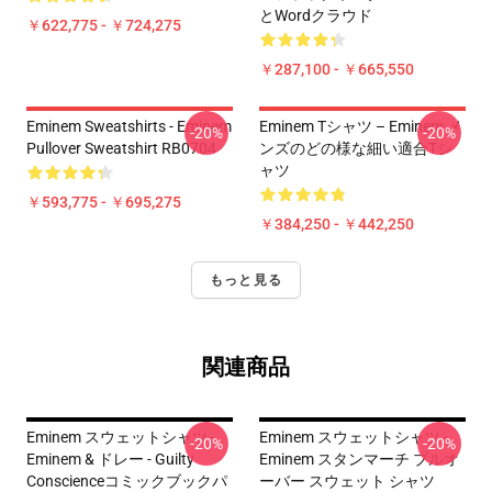
とWordクラウド
￥622,775 - ￥724,275
￥287,100 - ￥665,550
Eminem Sweatshirts - Eminem
Eminem Tシャツ – Eminem メ
-20%
-20%
Pullover Sweatshirt RB0704
ンズのどの様な細い適合Tシ
ャツ
￥593,775 - ￥695,275
￥384,250 - ￥442,250
もっと見る
関連商品
Eminem スウェットシャツ -
Eminem スウェットシャツ -
-20%
-20%
Eminem & ドレー - Guilty
Eminem スタンマーチ プルオ
Conscienceコミックブックパ
ーバー スウェット シャツ