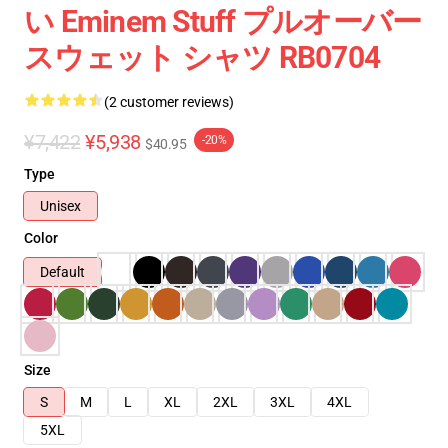
い Eminem Stuff プルオーバー
スウェット シャツ RB0704
(2 customer reviews)
¥7,422
¥5,938
-20%
$40.95
Type
Unisex
Color
Default
Size
S
M
L
XL
2XL
3XL
4XL
5XL