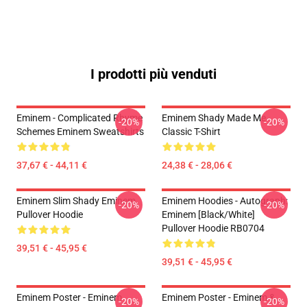
I prodotti più venduti
Eminem - Complicated Rhyme
Eminem Shady Made Me
-20%
-20%
Schemes Eminem Sweatshirts
Classic T-Shirt
37,67 € - 44,11 €
24,38 € - 28,06 €
Eminem Slim Shady Eminem
Eminem Hoodies - Autograph:
-20%
-20%
Pullover Hoodie
Eminem [Black/White]
Pullover Hoodie RB0704
39,51 € - 45,95 €
39,51 € - 45,95 €
Eminem Poster - Eminem
Eminem Poster - Eminem &
-20%
-20%