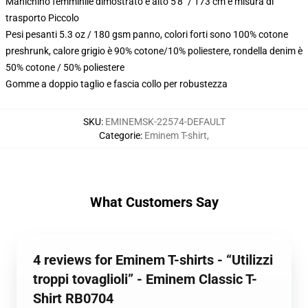
Manichino femminile dimostrato è alto 5'8" / 173 cm e misura di
trasporto Piccolo
Pesi pesanti 5.3 oz / 180 gsm panno, colori forti sono 100% cotone
preshrunk, calore grigio è 90% cotone/10% poliestere, rondella denim è
50% cotone / 50% poliestere
Gomme a doppio taglio e fascia collo per robustezza
SKU
:
EMINEMSK-22574-DEFAULT
Categorie
:
Eminem T-shirt
,
What Customers Say
4 reviews for Eminem T-shirts - “Utilizzi
troppi tovaglioli” - Eminem Classic T-
Shirt RB0704