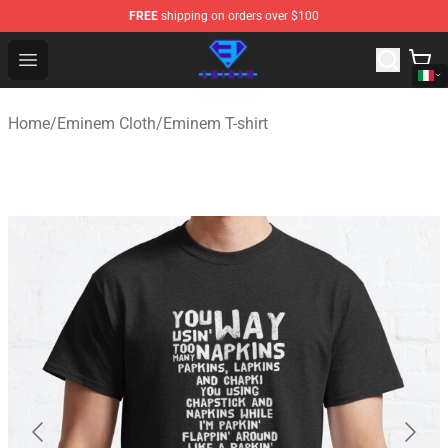
FREE
shipping on orders over $100
Eminem Store - Official Eminem Merchandise Shop
Open menu
Home
/
Eminem Cloth
/
Eminem T-shirt