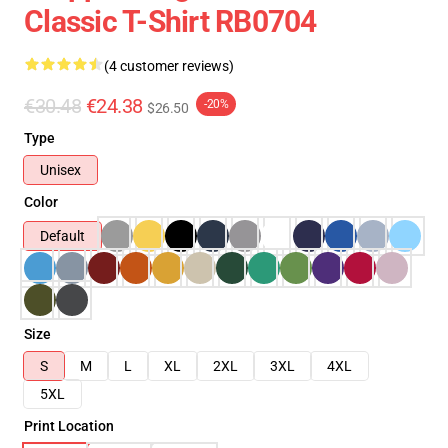
Classic T-Shirt RB0704
(4 customer reviews)
€30.48
€24.38
-20%
$26.50
Type
Unisex
Color
Default
Size
S
M
L
XL
2XL
3XL
4XL
5XL
Print Location