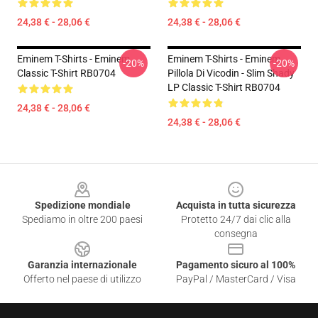
24,38 € - 28,06 €
24,38 € - 28,06 €
Eminem T-Shirts - Eminem
Eminem T-Shirts - Eminem
-20%
-20%
Classic T-Shirt RB0704
Pillola Di Vicodin - Slim Shady
LP Classic T-Shirt RB0704
24,38 € - 28,06 €
24,38 € - 28,06 €
Footer
Spedizione mondiale
Acquista in tutta sicurezza
Spediamo in oltre 200 paesi
Protetto 24/7 dai clic alla
consegna
Garanzia internazionale
Pagamento sicuro al 100%
Offerto nel paese di utilizzo
PayPal / MasterCard / Visa