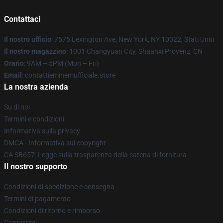
Contattaci
Il nostro ufficio
: 7575 Lexington Ave, New York, NY 10022, Stati Uniti
Il nostro magazzino
: 1001 Changyuan City, Shaanxi Provënz, CN
Orario
: 9AM – 5PM (Mon – Fri)
Email
: contattieminemufficiale.store
La nostra azienda
Su di noi
Termini e condizioni
Informativa sulla privacy
DMCA - Informativa sul copyright
CA SB657: Legge sulla trasparenza della catena di fornitura
Il nostro supporto
Condizioni di spedizione e consegna
Termini di pagamento
Condizioni di ritorno e rimborso
Contattaci