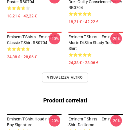
Poster RB0704
Dre - Guilty Conscience Poster
RB0704
18,21 € - 42,22 €
18,21 € - 42,22 €
Eminem T-Shirts - Eminem E
Eminem T-Shirts – Eminem La
-20%
-20%
Classic T-Shirt RB0704
Morte Di Slim Shady Tour T-
Shirt
24,38 € - 28,06 €
24,38 € - 28,06 €
VISUALIZZA ALTRO
Prodotti correlati
Eminem T-Shirt Houdini Rap
Eminem T-Shirts – Eminem T-
-20%
-20%
Boy Signature
Shirt Da Uomo