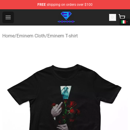
FREE
shipping on orders over $100
Eminem Store - Official Eminem Merchandise Shop
Open menu
Home
/
Eminem Cloth
/
Eminem T-shirt