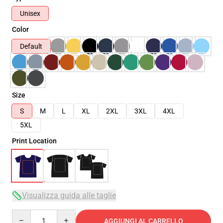
Unisex
Color
Default
Size
S
M
L
XL
2XL
3XL
4XL
5XL
Print Location
Visualizza guida alle taglie
Quantity
AGGIUNGI AL CARRELLO