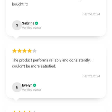
bought it!
Dec 24, 2024
Sabrina
S
Verified owner
The product performs reliably and consistently; I
couldn’t be more satisfied.
Dec 23, 2024
Evelyn
E
Verified owner