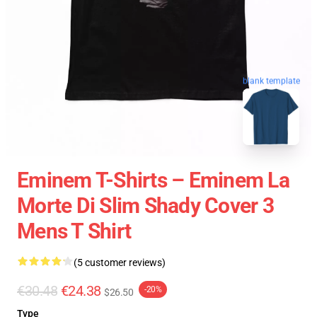
blank template
Eminem T-Shirts – Eminem La
Morte Di Slim Shady Cover 3
Mens T Shirt
(5 customer reviews)
€30.48
€24.38
-20%
$26.50
Type