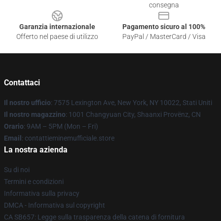
consegna
Garanzia internazionale
Pagamento sicuro al 100%
Offerto nel paese di utilizzo
PayPal / MasterCard / Visa
Contattaci
Il nostro ufficio
: 7575 Lexington Ave, New York, NY 10022, Stati Uniti
Il nostro magazzino
: 1001 Changyuan City, Shaanxi Provënz, CN
Orario
: 9AM – 5PM (Mon – Fri)
Email
: contattieminemufficiale.store
La nostra azienda
Su di noi
Termini e condizioni
Informativa sulla privacy
DMCA - Informativa sul copyright
CA SB657: Legge sulla trasparenza della catena di fornitura