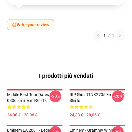
Write your review
1
/
1
I prodotti più venduti
Middle East Tour Dates LA
RIP Slim DTNK2705 Eminem T-
-20%
-20%
0806 Eminem T-Shirts
Shirts
24,38 € - 28,06 €
24,38 € - 28,06 €
Eminem LA 2001 - Legendary
Eminem - Grammy Winning
-20%
-20%