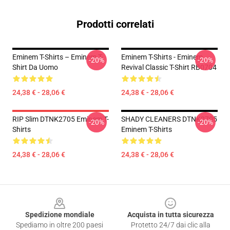
Prodotti correlati
Eminem T-Shirts – Eminem T-
Eminem T-Shirts - Eminem
-20%
-20%
Shirt Da Uomo
Revival Classic T-Shirt RB0704
24,38 € - 28,06 €
24,38 € - 28,06 €
RIP Slim DTNK2705 Eminem T-
SHADY CLEANERS DTNK2705
-20%
-20%
Shirts
Eminem T-Shirts
24,38 € - 28,06 €
24,38 € - 28,06 €
Footer
Spedizione mondiale
Acquista in tutta sicurezza
Spediamo in oltre 200 paesi
Protetto 24/7 dai clic alla