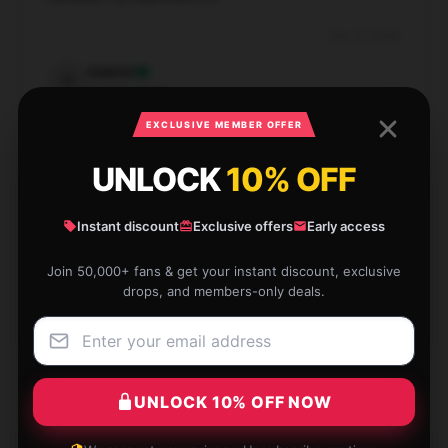
Dec 25, 2024
Gabriel
G
Verified owner
EXCLUSIVE MEMBER OFFER
UNLOCK
10% OFF
Good quality. Matched descriptions. You get what
Instant discount
Exclusive offers
Early access
you pay for.
Join 50,000+ fans & get your instant discount, exclusive
Dec 21, 2024
drops, and members-only deals.
Elizabeth
E
Verified owner
UNLOCK 10% OFF NOW