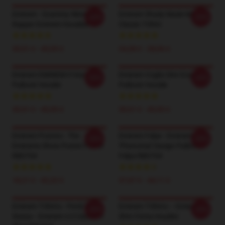
Eminem - Grammy Winning
Eminem Shady Made Me
-20%
-20%
Rapper Eminem Hoodies
Classic T-Shirt
39,51 € - 45,95 €
24,38 € - 28,06 €
Eminem EMINEM Il Viso
Eminem Voglio Dire Grazie
-20%
-20%
Pullover Hoodie
Pullover Hoodie
39,51 € - 45,95 €
39,51 € - 45,95 €
Eminem Posters - The
Eminem Felpe - Eminem
-20%
-20%
Eminems Show Poster Poster
'Phenomal' Design Pullover
RB0704
Felpa RB0704
18,21 € - 42,22 €
37,67 € - 44,11 €
Eminem T-Shirts - Perdi Te
Eminem T-Shirts – Eminem T-
-20%
-20%
Stesso - Eminem V.3 Classic T-
Shirt Firma Houdini