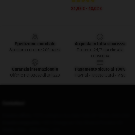
21,98 € - 40,02 €
Footer
Spedizione mondiale
Acquista in tutta sicurezza
Spediamo in oltre 200 paesi
Protetto 24/7 dai clic alla
consegna
Garanzia internazionale
Pagamento sicuro al 100%
Offerto nel paese di utilizzo
PayPal / MasterCard / Visa
Contattaci
Il nostro ufficio
: 7575 Lexington Ave, New York, NY 10022, Stati Uniti
Il nostro magazzino
: 1001 Changyuan City, Shaanxi Provënz, CN
Orario
: 9AM – 5PM (Mon – Fri)