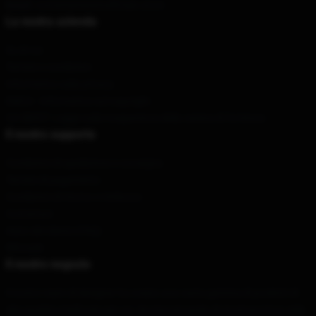
Email
: contattieminemufficiale.store
La nostra azienda
Su di noi
Termini e condizioni
Informativa sulla privacy
DMCA - Informativa sul copyright
CA SB657: Legge sulla trasparenza della catena di fornitura
Il nostro supporto
Condizioni di spedizione e consegna
Termini di pagamento
Condizioni di ritorno e rimborso
Contattaci
Aiuto del cliente (FAQ)
Whosale
Il nostro negozio
Il nostro team di designer ha creato una vasta gamma di prodotti di
alta qualità e belli solo per voi. Se stai cercando di mostrare il tuo stile