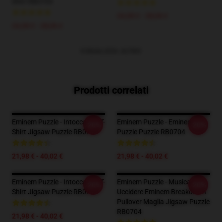
Shirt RB0704
24,38 € - 28,06 €
24,38 € - 28,06 €
VISUALIZZA ALTRO
Prodotti correlati
Eminem Puzzle - Intoccabile, T-
Eminem Puzzle - Eminem M
-20%
-20%
Shirt Jigsaw Puzzle RB0704
Puzzle Puzzle RB0704
21,98 € - 40,02 €
21,98 € - 40,02 €
Eminem Puzzle - Intoccabile, T-
Eminem Puzzle - Musica Da
-20%
-20%
Shirt Jigsaw Puzzle RB0704
Uccidere Eminem Breakdown
Pullover Maglia Jigsaw Puzzle
RB0704
21,98 € - 40,02 €