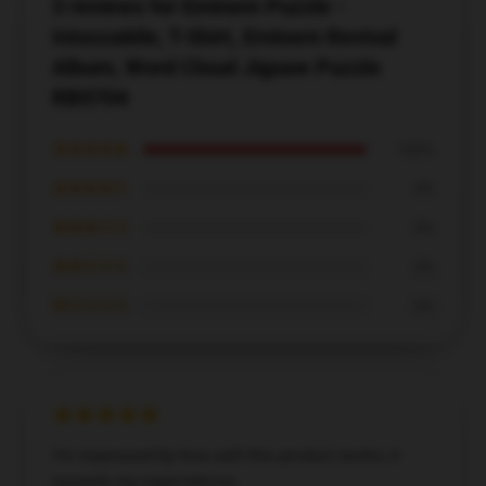
3 reviews for Eminem Puzzle -
Intoccabile, T-Shirt, Eminem Revival
Album, Word Cloud Jigsaw Puzzle
RB0704
★★★★★
100%
★★★★☆
0%
★★★☆☆
0%
★★☆☆☆
0%
★☆☆☆☆
0%
I’m impressed by how well this product works; it
exceeds my expectations.