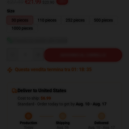
€27.49
€21.99
-20%
$23.90
Size
30 pieces
110 pieces
252 pieces
500 pieces
1000 pieces
Visualizza guida alle taglie
Quantity
AGGIUNGI AL CARRELLO
Questa vendita termina tra
01
:
18
:
35
Deliver to United States
Cost to ship:
$6.99
Standard - Order today to get by
Aug. 10 - Aug. 17
Production
Shipping
Delivered
Today
Aug. 06
Aug. 10 - Aug. 17