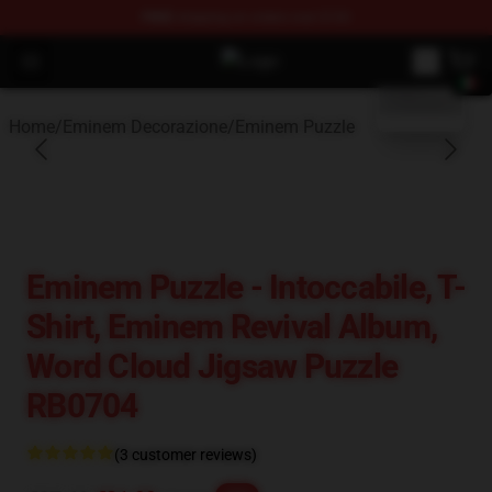
FREE
shipping on orders over $100
blank template
Open menu
Eminem Store - Official Eminem M
Home
/
Eminem Decorazione
/
Eminem Puzzle
Eminem Puzzle - Intoccabile, T-
Shirt, Eminem Revival Album,
Word Cloud Jigsaw Puzzle
RB0704
(3 customer reviews)