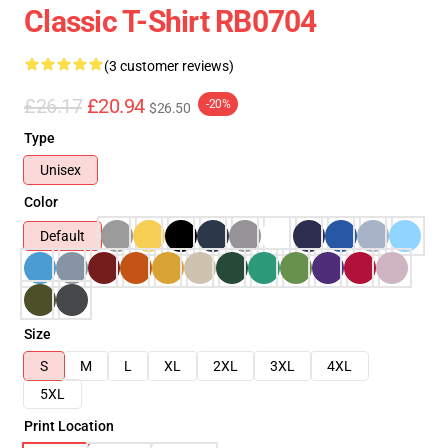
Classic T-Shirt RB0704
(3 customer reviews)
£26.17
£20.94
-20%
$26.50
Type
Unisex
Color
Default
Size
S
M
L
XL
2XL
3XL
4XL
5XL
Print Location