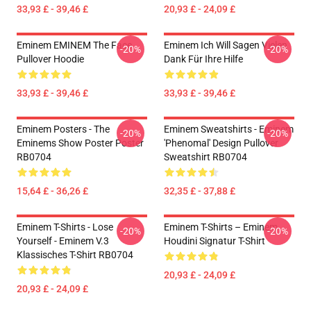
33,93 £ - 39,46 £
20,93 £ - 24,09 £
Eminem EMINEM The Face
Eminem Ich Will Sagen Vielen
-20%
-20%
Pullover Hoodie
Dank Für Ihre Hilfe
33,93 £ - 39,46 £
33,93 £ - 39,46 £
Eminem Posters - The
Eminem Sweatshirts - Eminem
-20%
-20%
Eminems Show Poster Poster
'Phenomal' Design Pullover
RB0704
Sweatshirt RB0704
15,64 £ - 36,26 £
32,35 £ - 37,88 £
Eminem T-Shirts - Lose
Eminem T-Shirts – Eminem
-20%
-20%
Yourself - Eminem V.3
Houdini Signatur T-Shirt
Klassisches T-Shirt RB0704
20,93 £ - 24,09 £
20,93 £ - 24,09 £