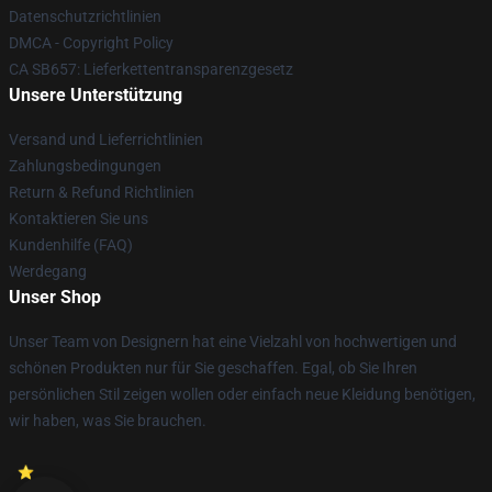
Datenschutzrichtlinien
DMCA - Copyright Policy
CA SB657: Lieferkettentransparenzgesetz
Unsere Unterstützung
Versand und Lieferrichtlinien
Zahlungsbedingungen
Return & Refund Richtlinien
Kontaktieren Sie uns
Kundenhilfe (FAQ)
Werdegang
Unser Shop
Unser Team von Designern hat eine Vielzahl von hochwertigen und
schönen Produkten nur für Sie geschaffen. Egal, ob Sie Ihren
persönlichen Stil zeigen wollen oder einfach neue Kleidung benötigen,
wir haben, was Sie brauchen.