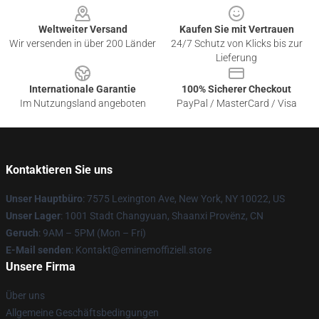
Weltweiter Versand
Kaufen Sie mit Vertrauen
Wir versenden in über 200 Länder
24/7 Schutz von Klicks bis zur
Lieferung
Internationale Garantie
100% Sicherer Checkout
Im Nutzungsland angeboten
PayPal / MasterCard / Visa
Kontaktieren Sie uns
Unser Hauptbüro
: 7575 Lexington Ave, New York, NY 10022, US
Unser Lager
: 1001 Stadt Changyuan, Shaanxi Provënz, CN
Geruch
: 9AM – 5PM (Mon – Fri)
E-Mail senden
: Kontakt@eminemoffiziell.store
Unsere Firma
Über uns
Allgemeine Geschäftsbedingungen