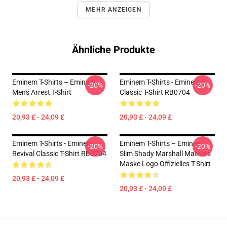
MEHR ANZEIGEN
Ähnliche Produkte
Eminem T-Shirts – Eminem
Eminem T-Shirts - Eminem E
-20%
-20%
Men's Arrest T-Shirt
Classic T-Shirt RB0704
20,93 £ - 24,09 £
20,93 £ - 24,09 £
Eminem T-Shirts - Eminem
Eminem T-Shirts – Eminem
-20%
-20%
Revival Classic T-Shirt RB0704
Slim Shady Marshall Mathers
Maske Logo Offizielles T-Shirt
20,93 £ - 24,09 £
20,93 £ - 24,09 £
Footer