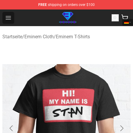
FREE
shipping on orders over $100
Eminem Store - Official Eminem Merchandise Shop
Open menu
Startseite
/
Eminem Cloth
/
Eminem T-Shirts