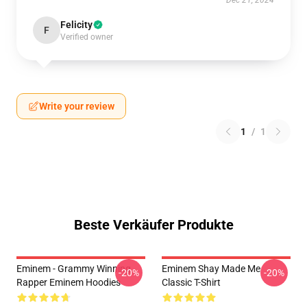
Dec 21, 2024
Felicity
F
Verified owner
Write your review
1
/
1
Beste Verkäufer Produkte
Eminem - Grammy Winning
Eminem Shay Made Me
-20%
-20%
Rapper Eminem Hoodies
Classic T-Shirt