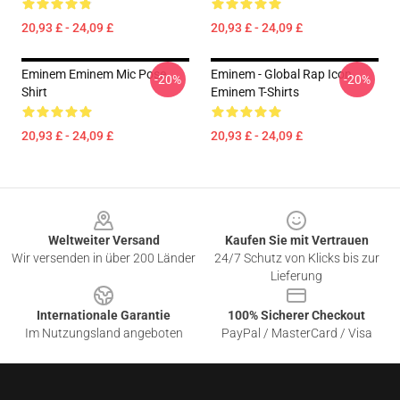
20,93 £ - 24,09 £
20,93 £ - 24,09 £
Eminem Eminem Mic Pose
Eminem - Global Rap Icon
-20%
-20%
Shirt
Eminem T-Shirts
20,93 £ - 24,09 £
20,93 £ - 24,09 £
Footer
Weltweiter Versand
Kaufen Sie mit Vertrauen
Wir versenden in über 200 Länder
24/7 Schutz von Klicks bis zur
Lieferung
Internationale Garantie
100% Sicherer Checkout
Im Nutzungsland angeboten
PayPal / MasterCard / Visa