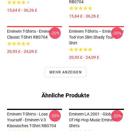
RB0704
15,64 £ - 36,26 £
15,64 £ - 36,26 £
Eminem T-Shirts - Eminem E
Eminem T-Shirts – Eminem Der
-20%
-20%
Classic T-Shirt RB0704
Tod Von Slim Shady Tour T-
Shirt
20,93 £ - 24,09 £
20,93 £ - 24,09 £
MEHR ANZEIGEN
Ähnliche Produkte
Eminem T-Shirts - Lose
Eminem LA 2001 - Global Icon
-20%
-20%
Yourself - Eminem V.3
Of Hip Hop Music Eminem T-
Klassisches T-Shirt RB0704
Shirts