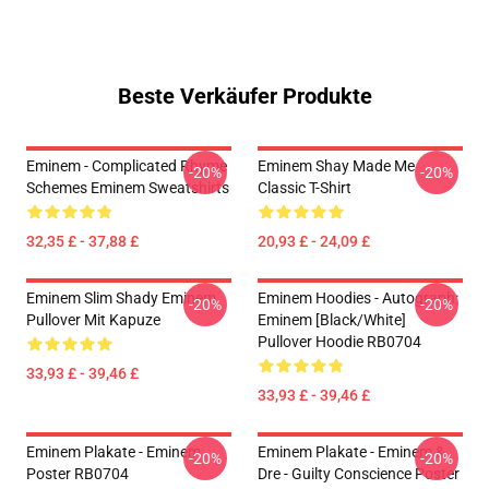
Beste Verkäufer Produkte
Eminem - Complicated Rhyme
Eminem Shay Made Me
-20%
-20%
Schemes Eminem Sweatshirts
Classic T-Shirt
32,35 £ - 37,88 £
20,93 £ - 24,09 £
Eminem Slim Shady Eminem
Eminem Hoodies - Autograph:
-20%
-20%
Pullover Mit Kapuze
Eminem [Black/White]
Pullover Hoodie RB0704
33,93 £ - 39,46 £
33,93 £ - 39,46 £
Eminem Plakate - Eminem
Eminem Plakate - Eminem &
-20%
-20%
Poster RB0704
Dre - Guilty Conscience Poster