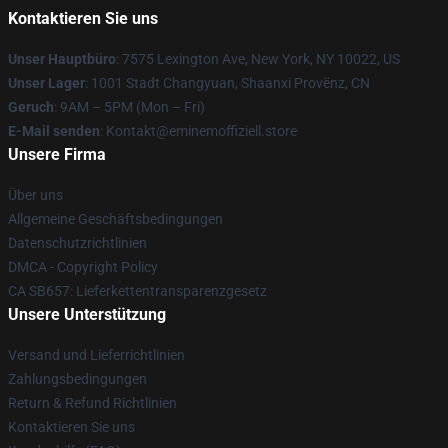
Kontaktieren Sie uns
Unser Hauptbüro
: 7575 Lexington Ave, New York, NY 10022, US
Unser Lager
: 1001 Stadt Changyuan, Shaanxi Provënz, CN
Geruch
: 9AM – 5PM (Mon – Fri)
E-Mail senden
: Kontakt@eminemoffiziell.store
Unsere Firma
Über uns
Allgemeine Geschäftsbedingungen
Datenschutzrichtlinien
DMCA - Copyright Policy
CA SB657: Lieferkettentransparenzgesetz
Unsere Unterstützung
Versand und Lieferrichtlinien
Zahlungsbedingungen
Return & Refund Richtlinien
Kontaktieren Sie uns