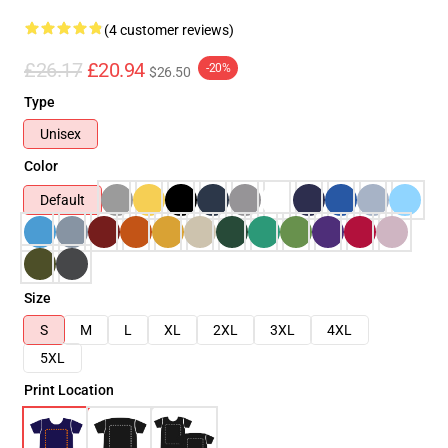
(4 customer reviews)
£26.17
£20.94
-20%
$26.50
Type
Unisex
Color
Default
Size
S
M
L
XL
2XL
3XL
4XL
5XL
Print Location