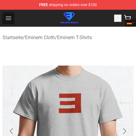
FREE
shipping on orders over $100
Eminem Store - Official Eminem Merchandise Shop
Open menu
Startseite
/
Eminem Cloth
/
Eminem T-Shirts