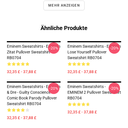
MEHR ANZEIGEN
Ähnliche Produkte
Eminem Sweatshirts - Eminem
Eminem Sweatshirts - Eminem
-20%
-20%
Zitat Pullover Sweatshirt
Lose Yourself Pullover
RB0704
Sweatshirt RB0704
32,35 £ - 37,88 £
32,35 £ - 37,88 £
Eminem Sweatshirts - Eminem
Eminem Sweatshirts -
-20%
-20%
& Dre - Guilty Conscience
EMINEM 2 Pullover Sweatshirt
Comic Book Parody Pullover
RB0704
Sweatshirt RB0704
32,35 £ - 37,88 £
32,35 £ - 37,88 £