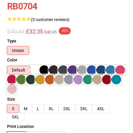
RB0704
(5 customer reviews)
£40.44
£32.35
-20%
$40.95
Type
Unisex
Color
Default
Size
S
M
L
XL
2XL
3XL
4XL
5XL
Print Location