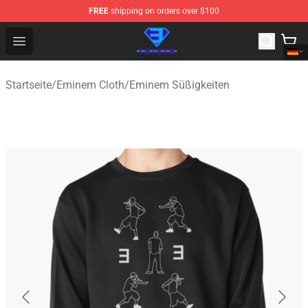
FREE
shipping on orders over $100
Eminem Store - Official Eminem Merchandise Shop
Open menu
Startseite
/
Eminem Cloth
/
Eminem Süßigkeiten