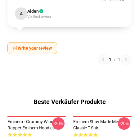
Dec 19, 2024
Aiden
A
Verified owner
Write your review
1
/
1
Beste Verkäufer Produkte
Eminem - Grammy Winning
Eminem Shay Made Me
-20%
-20%
Rapper Eminem Hoodies
Classic T-Shirt