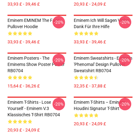
33,93 £ - 39,46 £
20,93 £ - 24,09 £
Eminem EMINEM The Face
Eminem Ich Will Sagen Vielen
-20%
-20%
Pullover Hoodie
Dank Für Ihre Hilfe
33,93 £ - 39,46 £
33,93 £ - 39,46 £
Eminem Posters - The
Eminem Sweatshirts - Eminem
-20%
-20%
Eminems Show Poster Poster
'Phenomal' Design Pullover
RB0704
Sweatshirt RB0704
15,64 £ - 36,26 £
32,35 £ - 37,88 £
Eminem T-Shirts - Lose
Eminem T-Shirts – Eminem
-20%
-20%
Yourself - Eminem V.3
Houdini Signatur T-Shirt
Klassisches T-Shirt RB0704
20,93 £ - 24,09 £
20,93 £ - 24,09 £