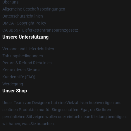
Über uns
Allgemeine Geschäftsbedingungen
Datenschutzrichtlinien
DMCA - Copyright Policy
CA SB657: Lieferkettentransparenzgesetz
Unsere Unterstützung
Versand und Lieferrichtlinien
Zahlungsbedingungen
Return & Refund Richtlinien
Kontaktieren Sie uns
Kundenhilfe (FAQ)
Werdegang
Unser Shop
Unser Team von Designern hat eine Vielzahl von hochwertigen und
schönen Produkten nur für Sie geschaffen. Egal, ob Sie Ihren
persönlichen Stil zeigen wollen oder einfach neue Kleidung benötigen,
wir haben, was Sie brauchen.