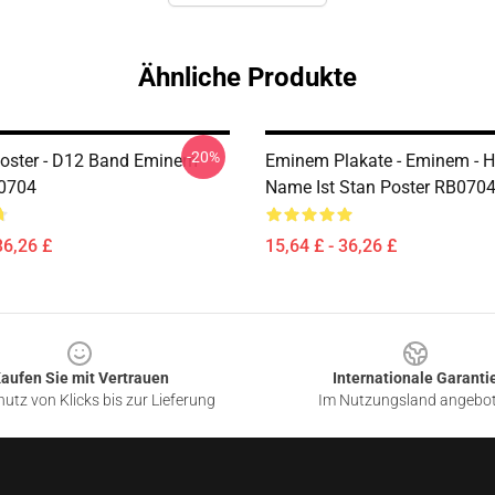
Ähnliche Produkte
-20%
oster - D12 Band Eminem
Eminem Plakate - Eminem - H
B0704
Name Ist Stan Poster RB070
36,26 £
15,64 £ - 36,26 £
aufen Sie mit Vertrauen
Internationale Garanti
utz von Klicks bis zur Lieferung
Im Nutzungsland angebo