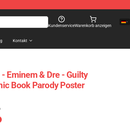
Kundenservice
Warenkorb anzeigen
og
Kontakt
- Eminem & Dre - Guilty
ic Book Parody Poster
)