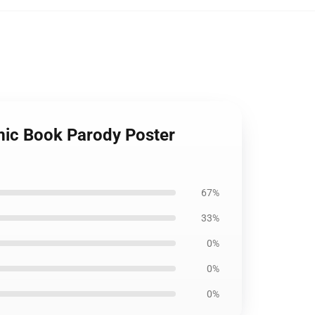
mic Book Parody Poster
67%
33%
0%
0%
0%