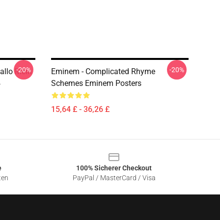
-20%
-20%
allo Mein
Eminem - Complicated Rhyme
4
Schemes Eminem Posters
15,64 £ - 36,26 £
e
100% Sicherer Checkout
ten
PayPal / MasterCard / Visa