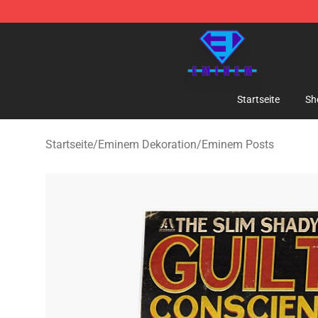
Eminem Store - Official Eminem Merchandise Shop
Startseite
Sh
Startseite
/
Eminem Dekoration
/
Eminem Posts