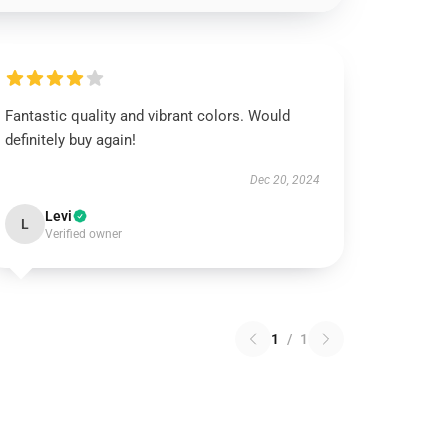
Fantastic quality and vibrant colors. Would
definitely buy again!
Dec 20, 2024
Levi
L
Verified owner
1
/
1