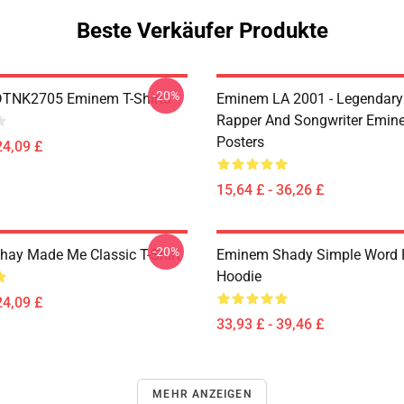
Beste Verkäufer Produkte
-20%
DTNK2705 Eminem T-Shirts
Eminem LA 2001 - Legendary
Rapper And Songwriter Emin
Posters
24,09 £
15,64 £ - 36,26 £
-20%
ay Made Me Classic T-Shirt
Eminem Shady Simple Word P
Hoodie
24,09 £
33,93 £ - 39,46 £
MEHR ANZEIGEN