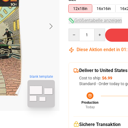
12x18in
16x16in
16x
Größentabelle anzeigen
Quantity
Diese Aktion endet in
01
Deliver to United States
blank template
Cost to ship:
$6.99
Standard - Order today to g
Production
Today
Sichere Transaktion