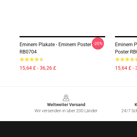
-20%
Eminem Plakate - Eminem Poster
Eminem P
RB0704
Poster R
15,64 £ - 36,26 £
15,64 £ - 
Footer
Weltweiter Versand
K
Wir versenden in über 200 Länder
24/7 Sch