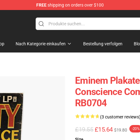
FREE
shipping on orders over $100
op
Nach Kategorie einkaufen
Bestellung verfolgen
Bl
Eminem Plakate 
Conscience Com
RB0704
(3 customer reviews
£19.55
£15.64
-20%
$19.80
Size