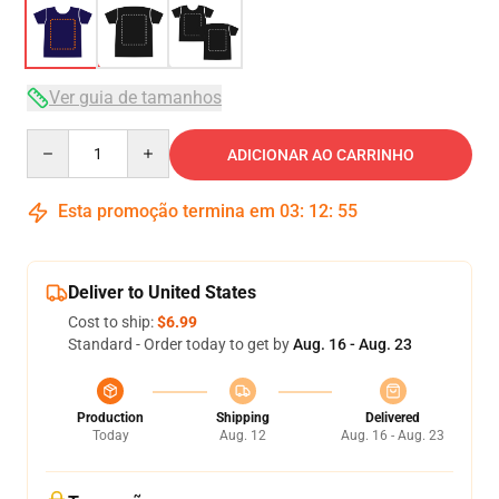
Ver guia de tamanhos
Quantity
ADICIONAR AO CARRINHO
Esta promoção termina em
03
:
12
:
54
Deliver to United States
Cost to ship:
$6.99
Standard - Order today to get by
Aug. 16 - Aug. 23
Production
Shipping
Delivered
Today
Aug. 12
Aug. 16 - Aug. 23