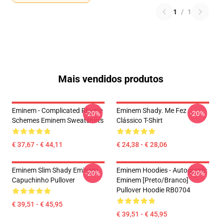
1
/
1
Mais vendidos produtos
Eminem - Complicated Rhyme
Eminem Shady. Me Fez
-20%
-20%
Schemes Eminem Sweatshirts
Clássico T-Shirt
€ 37,67 - € 44,11
€ 24,38 - € 28,06
Eminem Slim Shady Eminem
Eminem Hoodies - Autograph:
-20%
-20%
Capuchinho Pullover
Eminem [Preto/branco]
Pullover Hoodie RB0704
€ 39,51 - € 45,95
€ 39,51 - € 45,95