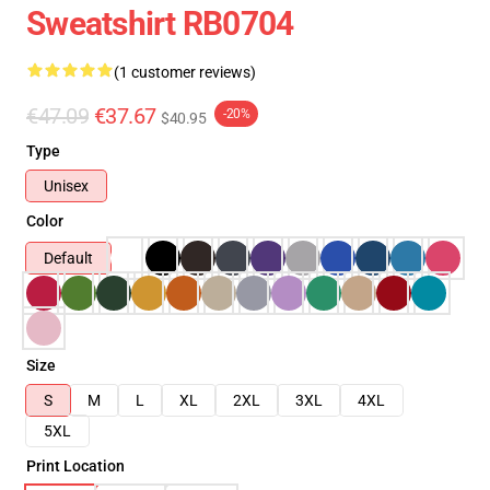
Sweatshirt RB0704
(1 customer reviews)
€47.09
€37.67
-20%
$40.95
Type
Unisex
Color
Default
Size
S
M
L
XL
2XL
3XL
4XL
5XL
Print Location