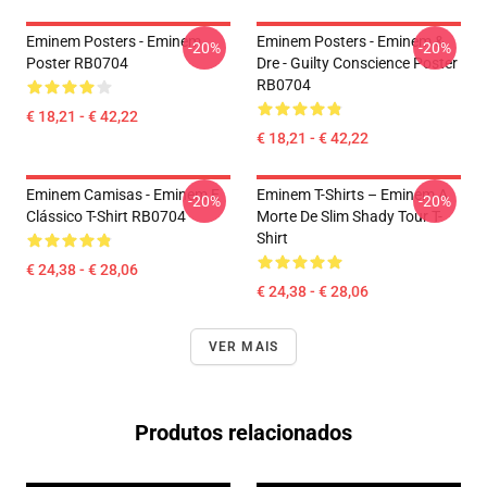
Eminem Posters - Eminem
Eminem Posters - Eminem &
-20%
-20%
Poster RB0704
Dre - Guilty Conscience Poster
RB0704
€ 18,21 - € 42,22
€ 18,21 - € 42,22
Eminem Camisas - Eminem E
Eminem T-Shirts – Eminem A
-20%
-20%
Clássico T-Shirt RB0704
Morte De Slim Shady Tour T-
Shirt
€ 24,38 - € 28,06
€ 24,38 - € 28,06
VER MAIS
Produtos relacionados