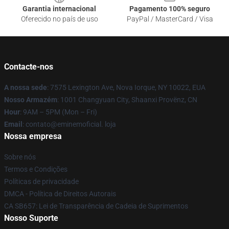
Garantia internacional
Pagamento 100% seguro
Oferecido no país de uso
PayPal / MasterCard / Visa
Contacte-nos
A nossa sede
: 7575 Lexington Ave, Nova Iorque, NY 10022, EUA
Nosso Armazém
: 1001 Changyuan City, Shaanxi Provënz, CN
Hour
: 9AM – 5PM (Mon – Fri)
Email
: contato@eminemoficial. loja
Nossa empresa
Sobre nós
Termos e Condições
Políticas de privacidade
DMCA - Política de Direitos Autorais
CA SB657: Lei de Transparência de Cadeia de Suprimentos
Nosso Suporte