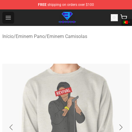
FREE
shipping on orders over $100
Eminem Store - Official Eminem Merchandise Shop
Open menu
Início
/
Eminem Pano
/
Eminem Camisolas