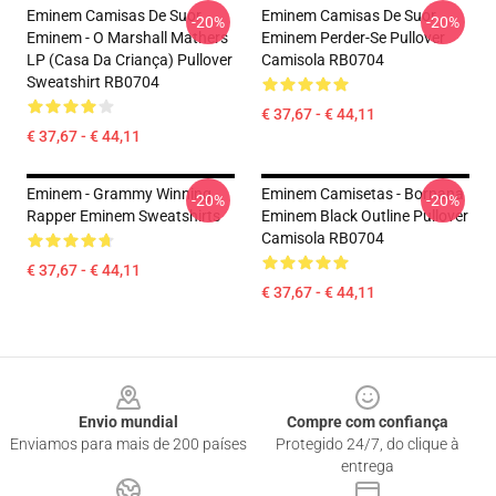
Eminem Camisas De Suor
Eminem Camisas De Suor
-20%
-20%
Eminem - O Marshall Mathers
Eminem Perder-Se Pullover
LP (Casa Da Criança) Pullover
Camisola RB0704
Sweatshirt RB0704
€ 37,67 - € 44,11
€ 37,67 - € 44,11
Eminem - Grammy Winning
Eminem Camisetas - Bornana
-20%
-20%
Rapper Eminem Sweatshirts
Eminem Black Outline Pullover
Camisola RB0704
€ 37,67 - € 44,11
€ 37,67 - € 44,11
Footer
Envio mundial
Compre com confiança
Enviamos para mais de 200 países
Protegido 24/7, do clique à
entrega