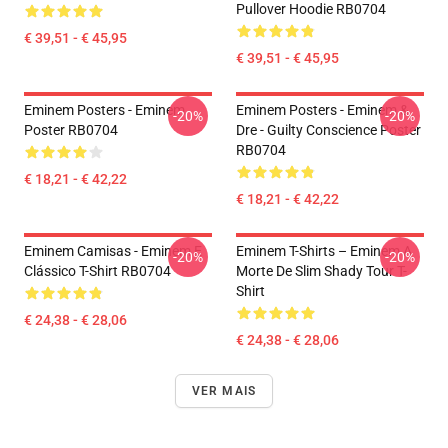
Pullover Hoodie RB0704
€ 39,51 - € 45,95
€ 39,51 - € 45,95
Eminem Posters - Eminem
Eminem Posters - Eminem &
-20%
-20%
Poster RB0704
Dre - Guilty Conscience Poster
RB0704
€ 18,21 - € 42,22
€ 18,21 - € 42,22
Eminem Camisas - Eminem E
Eminem T-Shirts – Eminem A
-20%
-20%
Clássico T-Shirt RB0704
Morte De Slim Shady Tour T-
Shirt
€ 24,38 - € 28,06
€ 24,38 - € 28,06
VER MAIS