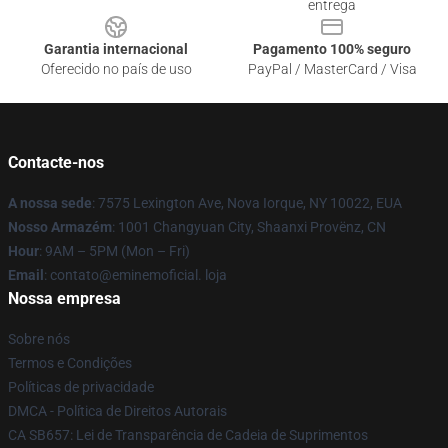
entrega
Garantia internacional
Pagamento 100% seguro
Oferecido no país de uso
PayPal / MasterCard / Visa
Contacte-nos
A nossa sede
: 7575 Lexington Ave, Nova Iorque, NY 10022, EUA
Nosso Armazém
: 1001 Changyuan City, Shaanxi Provënz, CN
Hour
: 9AM – 5PM (Mon – Fri)
Email
: contato@eminemoficial. loja
Nossa empresa
Sobre nós
Termos e Condições
Políticas de privacidade
DMCA - Política de Direitos Autorais
CA SB657: Lei de Transparência de Cadeia de Suprimentos