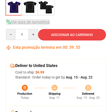
Ver guia de tamanhos
Quantity
ADICIONAR AO CARRINHO
Esta promoção termina em
00
:
59
:
54
Deliver to United States
Cost to ship:
$6.99
Standard - Order today to get by
Aug. 15 - Aug. 22
Production
Shipping
Delivered
Today
Aug. 11
Aug. 15 - Aug. 22