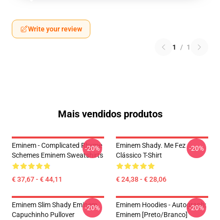
Write your review
1
/
1
Mais vendidos produtos
Eminem - Complicated Rhyme
Eminem Shady. Me Fez
-20%
-20%
Schemes Eminem Sweatshirts
Clássico T-Shirt
€ 37,67 - € 44,11
€ 24,38 - € 28,06
Eminem Slim Shady Eminem
Eminem Hoodies - Autograph:
-20%
-20%
Capuchinho Pullover
Eminem [Preto/branco]