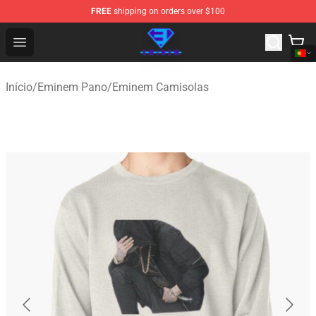
FREE
shipping on orders over $100
Eminem Store - Official Eminem Merchandise Shop
Open menu
Início
/
Eminem Pano
/
Eminem Camisolas