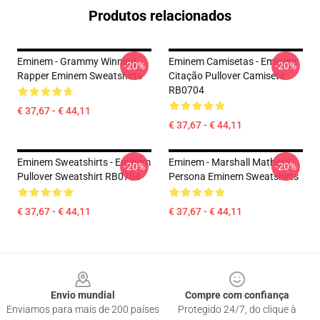
Produtos relacionados
Eminem - Grammy Winning
Eminem Camisetas - Eminem
-20%
-20%
Rapper Eminem Sweatshirts
Citação Pullover Camiseta
RB0704
€ 37,67 - € 44,11
€ 37,67 - € 44,11
Eminem Sweatshirts - Eminem
Eminem - Marshall Mathers'
-20%
-20%
Pullover Sweatshirt RB0704
Persona Eminem Sweatshirts
€ 37,67 - € 44,11
€ 37,67 - € 44,11
Footer
Envio mundial
Compre com confiança
Enviamos para mais de 200 países
Protegido 24/7, do clique à