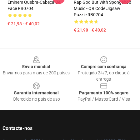
Eminem Quebra-Cabeça De
Rap God But With Spongebob
Face RB0704
Music - QR Code Jigsaw
Puzzle RB0704
€ 21,98 - € 40,02
€ 21,98 - € 40,02
Footer
Envio mundial
Compre com confiança
Enviamos para mais de 200 países
Protegido 24/7, do clique à
entrega
Garantia internacional
Pagamento 100% seguro
Oferecido no país de uso
PayPal / MasterCard / Visa
Contacte-nos