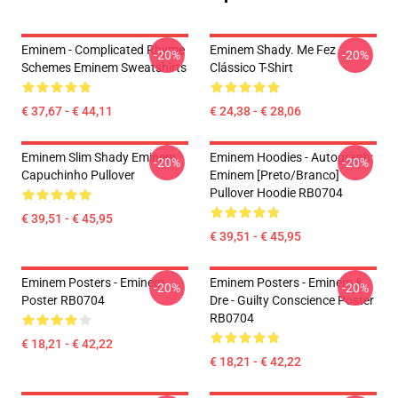
Eminem - Complicated Rhyme
Eminem Shady. Me Fez
-20%
-20%
Schemes Eminem Sweatshirts
Clássico T-Shirt
€ 37,67 - € 44,11
€ 24,38 - € 28,06
Eminem Slim Shady Eminem
Eminem Hoodies - Autograph:
-20%
-20%
Capuchinho Pullover
Eminem [Preto/branco]
Pullover Hoodie RB0704
€ 39,51 - € 45,95
€ 39,51 - € 45,95
Eminem Posters - Eminem
Eminem Posters - Eminem &
-20%
-20%
Poster RB0704
Dre - Guilty Conscience Poster
RB0704
€ 18,21 - € 42,22
€ 18,21 - € 42,22