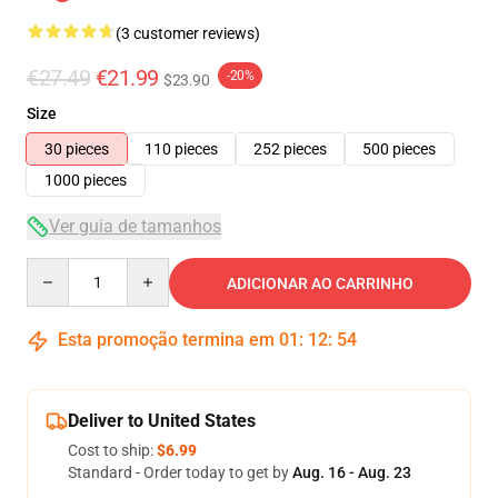
(3 customer reviews)
€27.49
€21.99
-20%
$23.90
Size
30 pieces
110 pieces
252 pieces
500 pieces
1000 pieces
Ver guia de tamanhos
Quantity
ADICIONAR AO CARRINHO
Esta promoção termina em
01
:
12
:
53
Deliver to United States
Cost to ship:
$6.99
Standard - Order today to get by
Aug. 16 - Aug. 23