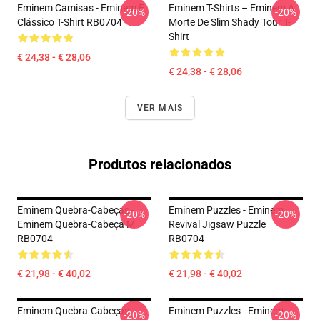
Eminem Camisas - Eminem E
Eminem T-Shirts – Eminem A
-20%
-20%
Clássico T-Shirt RB0704
Morte De Slim Shady Tour T-
Shirt
€ 24,38 - € 28,06
€ 24,38 - € 28,06
VER MAIS
Produtos relacionados
Eminem Quebra-Cabeças -
Eminem Puzzles - Eminem
-20%
-20%
Eminem Quebra-Cabeça M
Revival Jigsaw Puzzle
RB0704
RB0704
€ 21,98 - € 40,02
€ 21,98 - € 40,02
Eminem Quebra-Cabeças -
Eminem Puzzles - Eminem
-20%
-20%