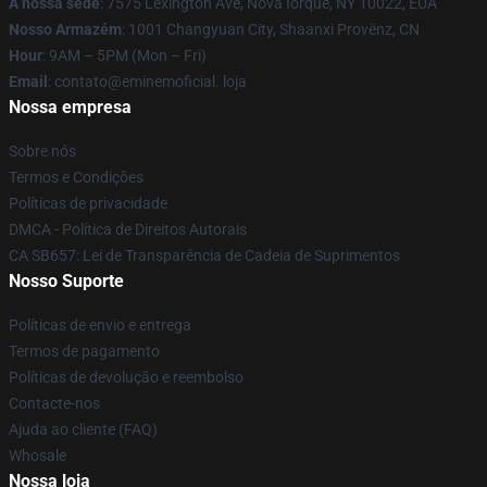
A nossa sede
: 7575 Lexington Ave, Nova Iorque, NY 10022, EUA
Nosso Armazém
: 1001 Changyuan City, Shaanxi Provënz, CN
Hour
: 9AM – 5PM (Mon – Fri)
Email
: contato@eminemoficial. loja
Nossa empresa
Sobre nós
Termos e Condições
Políticas de privacidade
DMCA - Política de Direitos Autorais
CA SB657: Lei de Transparência de Cadeia de Suprimentos
Nosso Suporte
Políticas de envio e entrega
Termos de pagamento
Políticas de devolução e reembolso
Contacte-nos
Ajuda ao cliente (FAQ)
Whosale
Nossa loja