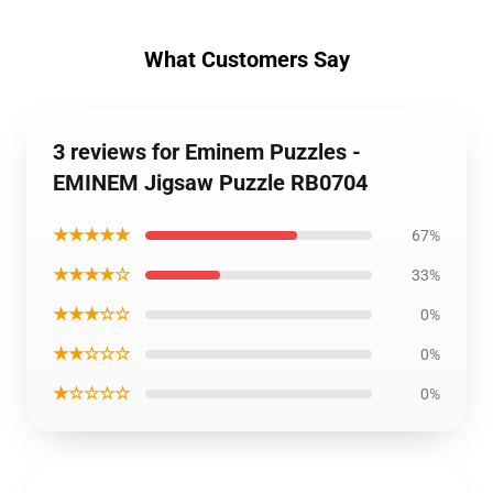
What Customers Say
3 reviews for Eminem Puzzles -
EMINEM Jigsaw Puzzle RB0704
★★★★★
67%
★★★★☆
33%
★★★☆☆
0%
★★☆☆☆
0%
★☆☆☆☆
0%