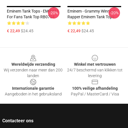
Eminem Tank Tops - EMINEM
Eminem - Grammy Winning
-20%
-20%
For Fans Tank Top RB0704
Rapper Eminem Tank Tops
€ 22,49
$24.45
€ 22,49
$24.45
Footer
Wereldwijde verzending
Winkel met vertrouwen
Wij verzenden naar meer dan 200
24/7 beschermd van klikken tot
landen
levering
Internationale garantie
100% veilige afhandeling
Aangeboden in het gebruiksland
PayPal / MasterCard / Visa
Contacteer ons