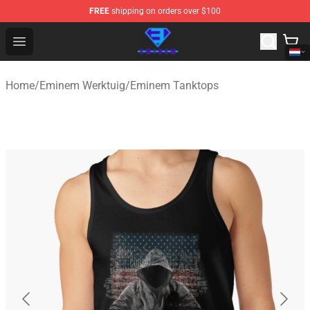
FREE
shipping on orders over $100
Eminem Store - Official Eminem Merchandise Shop
Open menu
Home
/
Eminem Werktuig
/
Eminem Tanktops