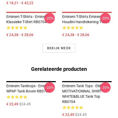
€ 18,21 - € 42,22
Eminem T-Shirts - Eminem
Eminem T-Shirts Eminem
-20%
-20%
Klassieke T-Shirt RB0704
Houdini Handtekening T-Shirt
€ 24,38 - € 28,06
€ 24,38 - € 28,06
BEKIJK MEER
Gerelateerde producten
Eminem Tanktops - Eminem
Eminem Tank Tops - EMINEM
-20%
-20%
WPAP Tank Boven RB0704
MOTIVATIONNAL SHIRT
WHITE&BLUE Tank Top
RB0704
€ 22,49
$24.45
€ 22,49
$24.45