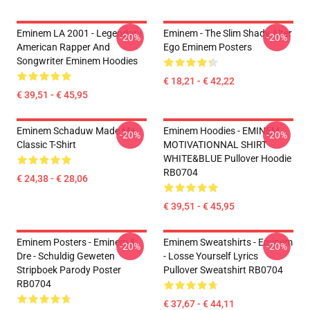
Eminem LA 2001 - Legendary
Eminem - The Slim Shady Alter
-20%
-20%
American Rapper And
Ego Eminem Posters
Songwriter Eminem Hoodies
€ 18,21 - € 42,22
€ 39,51 - € 45,95
Eminem Schaduw Made Me
Eminem Hoodies - EMINEM
-20%
-20%
Classic T-Shirt
MOTIVATIONNAL SHIRT
WHITE&BLUE Pullover Hoodie
RB0704
€ 24,38 - € 28,06
€ 39,51 - € 45,95
Eminem Posters - Eminem &
Eminem Sweatshirts - Eminem
-20%
-20%
Dre - Schuldig Geweten
- Losse Yourself Lyrics
Stripboek Parody Poster
Pullover Sweatshirt RB0704
RB0704
€ 37,67 - € 44,11