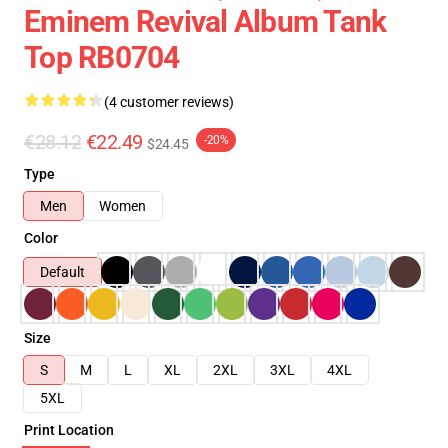
Eminem Revival Album Tank
Top RB0704
(4 customer reviews)
€28.12
€22.49
-20%
$24.45
Type
Men
Women
Color
Default
Size
S
M
L
XL
2XL
3XL
4XL
5XL
Print Location