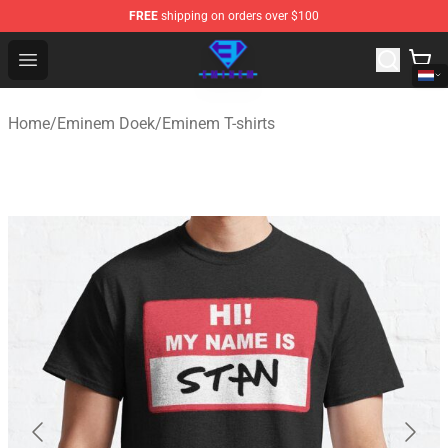
FREE
shipping on orders over $100
Eminem Store - Official Eminem Merchandise Shop
Open menu
Home
/
Eminem Doek
/
Eminem T-shirts