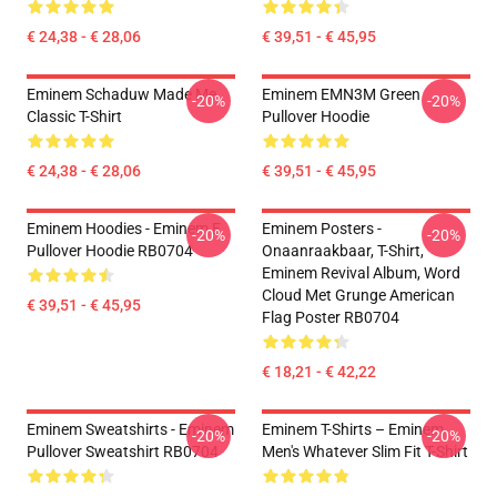
€ 24,38 - € 28,06
€ 39,51 - € 45,95
Eminem Schaduw Made Me
Eminem EMN3M Green
-20%
-20%
Classic T-Shirt
Pullover Hoodie
€ 24,38 - € 28,06
€ 39,51 - € 45,95
Eminem Hoodies - Eminem E
Eminem Posters -
-20%
-20%
Pullover Hoodie RB0704
Onaanraakbaar, T-Shirt,
Eminem Revival Album, Word
Cloud Met Grunge American
€ 39,51 - € 45,95
Flag Poster RB0704
€ 18,21 - € 42,22
Eminem Sweatshirts - Eminem
Eminem T-Shirts – Eminem
-20%
-20%
Pullover Sweatshirt RB0704
Men's Whatever Slim Fit T-Shirt