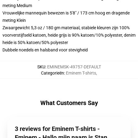
meting Medium
Vrouwelijke mannequin bewezen is 5'8" / 173 cm hoog en dragende
meting Klein
Zwaargewicht 5,3 oz / 180 gm materiaal, stabiele kleuren zijn 100%
voorverstijfseld katoen, heide grijs is 90% katoen/10% polyester, denim
heide is 50% katoen/50% polyester
Dubbele noedels en halsband voor stevigheid
SKU
:
EMINEMSK-49757-DEFAULT
Categorieën
:
Eminem T-shirts
,
What Customers Say
3 reviews for Eminem T-shirts -
Eminem - Hallo mijn naam is Stan