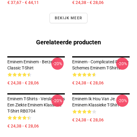
€ 37,67 - € 44,11
€ 24,38 - € 28,06
BEKIJK MEER
Gerelateerde producten
Eminem Eminem - Berzerk
Eminem - Complicated Rhyme
-20%
-20%
Classic T-Shirt
Schemes Eminem T-Shirts
€ 24,38 - € 28,06
€ 24,38 - € 28,06
Eminem T-Shirts - Verslaving Is
Eminem Ik Hou Van Je.
-20%
-20%
Een Ziekte Eminem Klassieke
Eminem Klassieke T-Shirt
T-Shirt RB0704
€ 24,38 - € 28,06
€ 24,38 - € 28,06