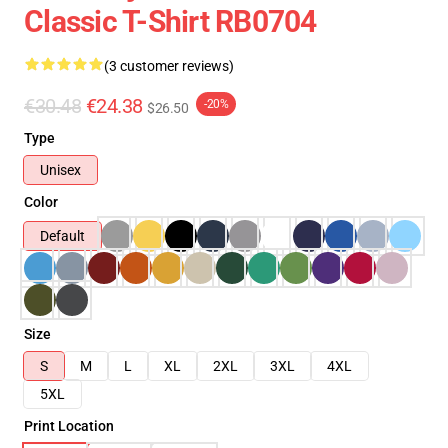
Classic T-Shirt RB0704
(3 customer reviews)
€30.48
€24.38
-20%
$26.50
Type
Unisex
Color
Default
Size
S
M
L
XL
2XL
3XL
4XL
5XL
Print Location