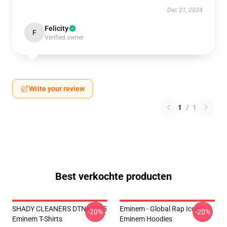
Dec 21, 2024
Felicity
F
Verified owner
Write your review
1
/
1
Best verkochte producten
SHADY CLEANERS DTNK2705
Eminem - Global Rap Icon
-20%
-20%
Eminem T-Shirts
Eminem Hoodies