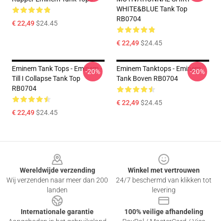
WHITE&BLUE Tank Top
RB0704
€ 22,49
$24.45
€ 22,49
$24.45
Eminem Tank Tops - Eminem -
Eminem Tanktops - Eminem
-20%
-20%
Till I Collapse Tank Top
Tank Boven RB0704
RB0704
€ 22,49
$24.45
€ 22,49
$24.45
Footer
Wereldwijde verzending
Winkel met vertrouwen
Wij verzenden naar meer dan 200
24/7 beschermd van klikken tot
landen
levering
Internationale garantie
100% veilige afhandeling