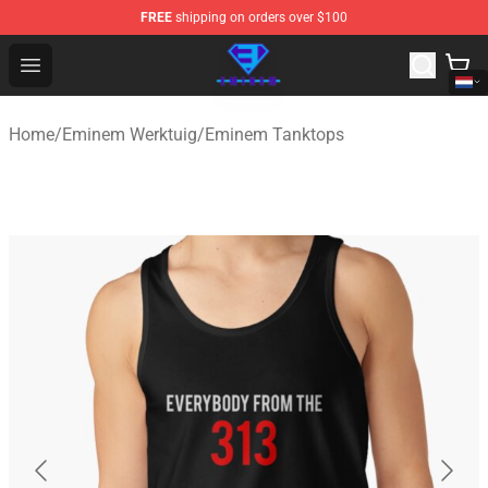
FREE
shipping on orders over $100
Eminem Store - Official Eminem Merchandise Shop
Open menu
Home
/
Eminem Werktuig
/
Eminem Tanktops