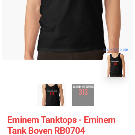
blank template
Eminem Tanktops - Eminem
Tank Boven RB0704