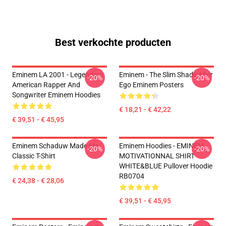
Best verkochte producten
Eminem LA 2001 - Legendary
Eminem - The Slim Shady Alter
-20%
-20%
American Rapper And
Ego Eminem Posters
Songwriter Eminem Hoodies
€ 18,21 - € 42,22
€ 39,51 - € 45,95
Eminem Schaduw Made Me
Eminem Hoodies - EMINEM
-20%
-20%
Classic T-Shirt
MOTIVATIONNAL SHIRT
WHITE&BLUE Pullover Hoodie
RB0704
€ 24,38 - € 28,06
€ 39,51 - € 45,95