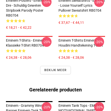
Eminem Posters - Eminem &
Eminem Sweatshirts - Eminem
-20%
-20%
Dre - Schuldig Geweten
- Losse Yourself Lyrics
Stripboek Parody Poster
Pullover Sweatshirt RB0704
RB0704
€ 37,67 - € 44,11
€ 18,21 - € 42,22
Eminem T-Shirts - Eminem
Eminem T-Shirts Eminem
-20%
-20%
Klassieke T-Shirt RB0704
Houdini Handtekening T-Shirt
€ 24,38 - € 28,06
€ 24,38 - € 28,06
BEKIJK MEER
Gerelateerde producten
Eminem - Grammy Winning
Eminem Tank Tops - EMINEM
-20%
-20%
Rapper Eminem Tank Tops
MOTIVATIONNAL SHIRT