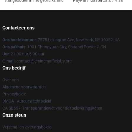
Aangeboden in het gebruiksland
PayPal / MasterCard / Visa
Contacteer ons
Ons hoofdkantoor
: 7575 Lexington Ave, New York, NY 10022, US
Ons pakhuis
: 1001 Changyuan City, Shaanxi Provënz, CN
Uur
: 21.00 uur 5.00 uur
E-mail
: contact@eminemofficial.store
Ons bedrijf
Over ons
Algemene voorwaarden
Privacybeleid
DMCA - Auteursrechtbeleid
CA SB657: Transparantiewet voor de toeleveringsketen
Onze steun
Verzend- en leveringsbeleid