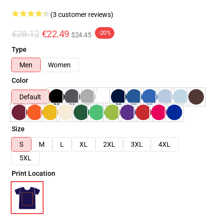
(3 customer reviews)
€28.12
€22.49
-20%
$24.45
Type
Men
Women
Color
Default
Size
S
M
L
XL
2XL
3XL
4XL
5XL
Print Location