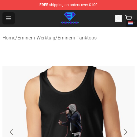
FREE
shipping on orders over $100
Eminem Store - Official Eminem Merchandise Shop
Open menu
Home
/
Eminem Werktuig
/
Eminem Tanktops