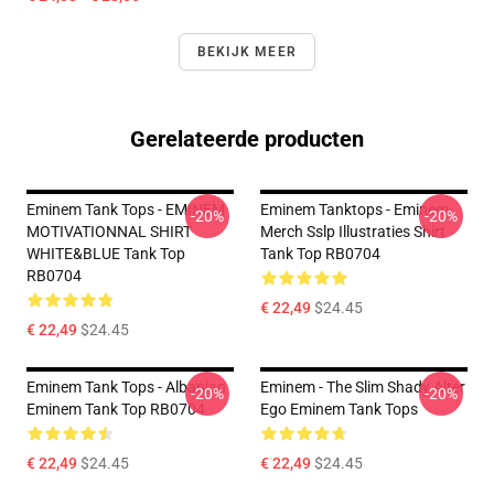
BEKIJK MEER
Gerelateerde producten
Eminem Tank Tops - EMINEM
Eminem Tanktops - Eminem
-20%
-20%
MOTIVATIONNAL SHIRT
Merch Sslp Illustraties Shirt
WHITE&BLUE Tank Top
Tank Top RB0704
RB0704
€ 22,49
$24.45
€ 22,49
$24.45
Eminem Tank Tops - Albanian
Eminem - The Slim Shady Alter
-20%
-20%
Eminem Tank Top RB0704
Ego Eminem Tank Tops
€ 22,49
$24.45
€ 22,49
$24.45