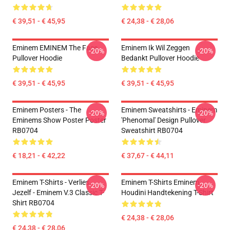
€ 39,51 - € 45,95
€ 24,38 - € 28,06
Eminem EMINEM The Face
Eminem Ik Wil Zeggen
-20%
-20%
Pullover Hoodie
Bedankt Pullover Hoodie
€ 39,51 - € 45,95
€ 39,51 - € 45,95
Eminem Posters - The
Eminem Sweatshirts - Eminem
-20%
-20%
Eminems Show Poster Poster
'Phenomal' Design Pullover
RB0704
Sweatshirt RB0704
€ 18,21 - € 42,22
€ 37,67 - € 44,11
Eminem T-Shirts - Verlies
Eminem T-Shirts Eminem
-20%
-20%
Jezelf - Eminem V.3 Classic T-
Houdini Handtekening T-Shirt
Shirt RB0704
€ 24,38 - € 28,06
€ 24,38 - € 28,06