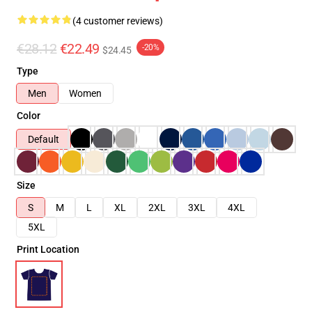
(4 customer reviews)
€28.12
€22.49
-20%
$24.45
Type
Men
Women
Color
Default
Size
S
M
L
XL
2XL
3XL
4XL
5XL
Print Location