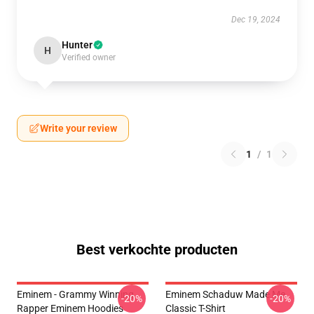
Dec 19, 2024
Hunter
H
Verified owner
Write your review
1
/
1
Best verkochte producten
Eminem - Grammy Winning
Eminem Schaduw Made Me
-20%
-20%
Rapper Eminem Hoodies
Classic T-Shirt