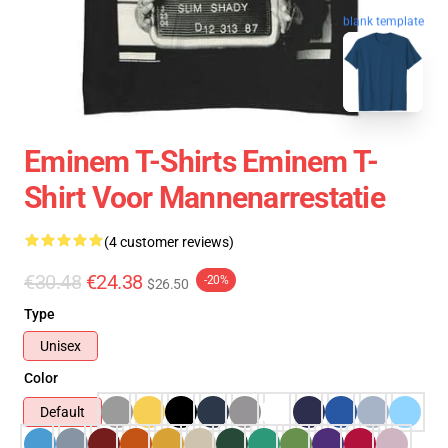
blank template
Eminem T-Shirts Eminem T-
Shirt Voor Mannenarrestatie
(4 customer reviews)
€30.48
€24.38
-20%
$26.50
Type
Unisex
Color
Default