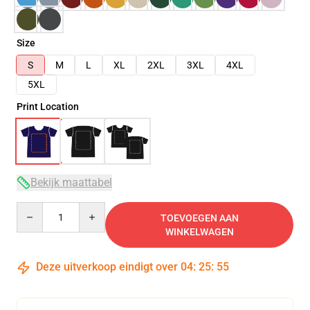
Size
S
M
L
XL
2XL
3XL
4XL
5XL
Print Location
Bekijk maattabel
Quantity
TOEVOEGEN AAN
WINKELWAGEN
Deze uitverkoop eindigt over
04
:
25
:
54