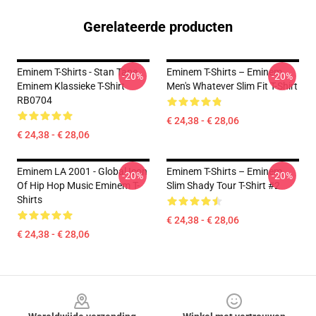
Gerelateerde producten
Eminem T-Shirts - Stan Tape
Eminem T-Shirts – Eminem
-20%
-20%
Eminem Klassieke T-Shirt
Men's Whatever Slim Fit T-Shirt
RB0704
€ 24,38 - € 28,06
€ 24,38 - € 28,06
Eminem LA 2001 - Global Icon
Eminem T-Shirts – Eminem
-20%
-20%
Of Hip Hop Music Eminem T-
Slim Shady Tour T-Shirt #2
Shirts
€ 24,38 - € 28,06
€ 24,38 - € 28,06
Footer