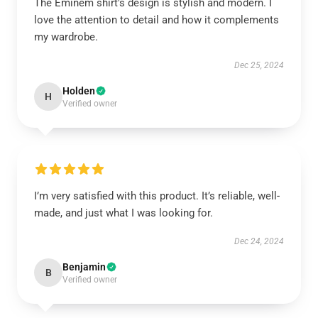
The Eminem shirt's design is stylish and modern. I
love the attention to detail and how it complements
my wardrobe.
Dec 25, 2024
Holden
H
Verified owner
I’m very satisfied with this product. It’s reliable, well-
made, and just what I was looking for.
Dec 24, 2024
Benjamin
B
Verified owner