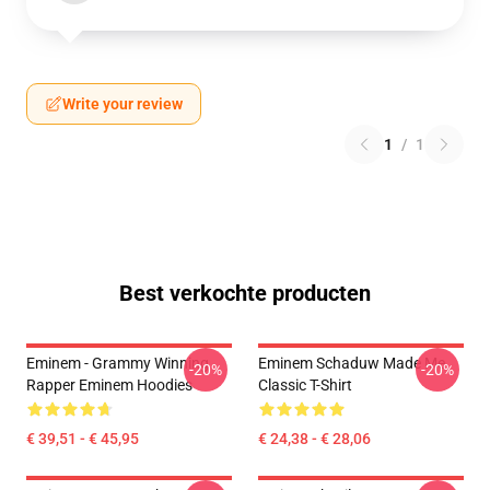
Write your review
1
/
1
Best verkochte producten
Eminem - Grammy Winning
Eminem Schaduw Made Me
-20%
-20%
Rapper Eminem Hoodies
Classic T-Shirt
€ 39,51 - € 45,95
€ 24,38 - € 28,06