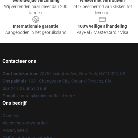
Wereldwijde verzending
Winkel met vertrouwen
Wij verzenden naar meer dan 200
24/7 beschermd van klikken tot
landen
levering
Internationale garantie
100% veilige afhandeling
Aangeboden in het gebruiksland
PayPal / MasterCard / Visa
Contacteer ons
Ons hoofdkantoor
: 7575 Lexington Ave, New York, NY 10022, US
Ons pakhuis
: 1001 Changyuan City, Shaanxi Provënz, CN
Uur
: 21.00 uur 5.00 uur
E-mail
: contact@eminemofficial.store
Ons bedrijf
Over ons
Algemene voorwaarden
Privacybeleid
DMCA - Auteursrechtbeleid