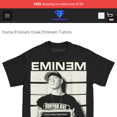
FREE
shipping on orders over $100
Eminem Store - Official Eminem Merchandise Shop
Open menu
Home
/
Eminem Doek
/
Eminem T-shirts