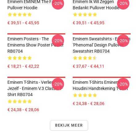
Eminem EMINEM The Face
Eminem Ik Wil Zeggen
-20%
-20%
Pullover Hoodie
Bedankt Pullover Hoodie
€ 39,51 - € 45,95
€ 39,51 - € 45,95
Eminem Posters - The
Eminem Sweatshirts - Eminem
-20%
-20%
Eminems Show Poster Poster
'Phenomal' Design Pullover
RB0704
Sweatshirt RB0704
€ 18,21 - € 42,22
€ 37,67 - € 44,11
Eminem T-Shirts - Verlies
Eminem T-Shirts Eminem
-20%
-20%
Jezelf - Eminem V.3 Classic T-
Houdini Handtekening T-Shirt
Shirt RB0704
€ 24,38 - € 28,06
€ 24,38 - € 28,06
BEKIJK MEER