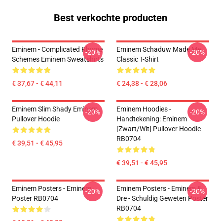
Best verkochte producten
Eminem - Complicated Rhyme
Eminem Schaduw Made Me
-20%
-20%
Schemes Eminem Sweatshirts
Classic T-Shirt
€ 37,67 - € 44,11
€ 24,38 - € 28,06
Eminem Slim Shady Eminem
Eminem Hoodies -
-20%
-20%
Pullover Hoodie
Handtekening: Eminem
[Zwart/Wit] Pullover Hoodie
RB0704
€ 39,51 - € 45,95
€ 39,51 - € 45,95
Eminem Posters - Eminem
Eminem Posters - Eminem &
-20%
-20%
Poster RB0704
Dre - Schuldig Geweten Poster
RB0704