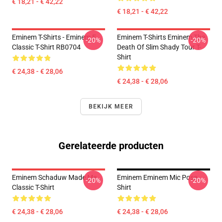
€ 18,21 - € 42,22
€ 18,21 - € 42,22
Eminem T-Shirts - Eminem E
Eminem T-Shirts Eminem The
-20%
-20%
Classic T-Shirt RB0704
Death Of Slim Shady Tour T-
Shirt
€ 24,38 - € 28,06
€ 24,38 - € 28,06
BEKIJK MEER
Gerelateerde producten
Eminem Schaduw Made Me
Eminem Eminem Mic Pose
-20%
-20%
Classic T-Shirt
Shirt
€ 24,38 - € 28,06
€ 24,38 - € 28,06