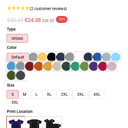
(2 customer reviews)
€30.48
€24.38
-20%
$26.50
Type
Unisex
Color
Default
Size
S
M
L
XL
2XL
3XL
4XL
5XL
Print Location