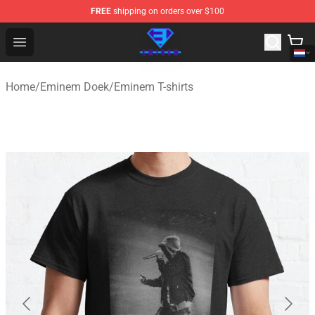
FREE
shipping on orders over $100
Eminem Store - Official Eminem Merchandise Shop
Open menu
Home
/
Eminem Doek
/
Eminem T-shirts