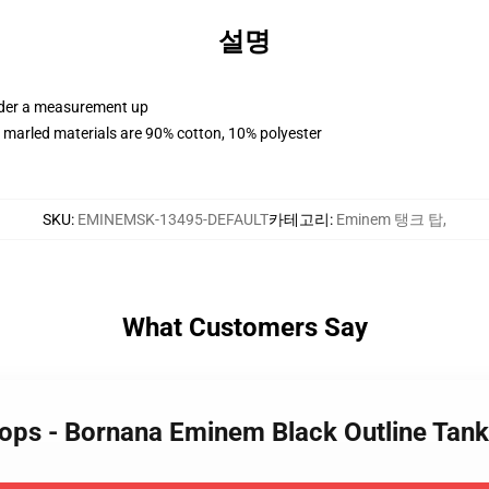
설명
order a measurement up
 marled materials are 90% cotton, 10% polyester
SKU
:
EMINEMSK-13495-DEFAULT
카테고리
:
Eminem 탱크 탑
,
What Customers Say
Tops - Bornana Eminem Black Outline Tan