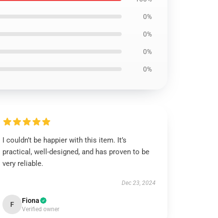
0%
0%
0%
0%
I couldn’t be happier with this item. It’s
practical, well-designed, and has proven to be
very reliable.
Dec 23, 2024
Fiona
F
Verified owner