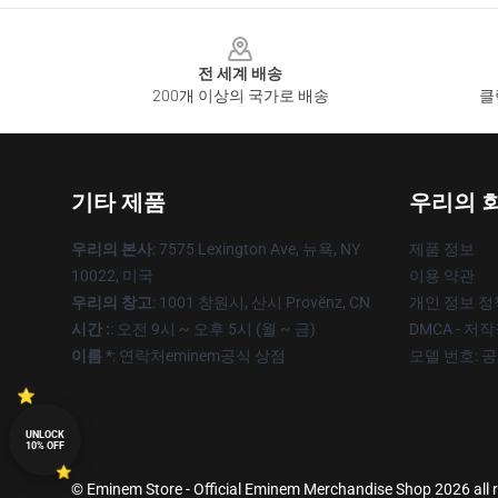
Footer
전 세계 배송
200개 이상의 국가로 배송
클
기타 제품
우리의 
우리의 본사
: 7575 Lexington Ave, 뉴욕, NY
제품 정보
10022, 미국
이용 약관
우리의 창고
: 1001 창원시, 산시 Provënz, CN
개인 정보 정
시간 :
: 오전 9시 ~ 오후 5시 (월 ~ 금)
DMCA - 저
이름 *
: 연락처eminem공식 상점
모델 번호: 
UNLOCK
10% OFF
© Eminem Store - Official Eminem Merchandise Shop 2026 all r