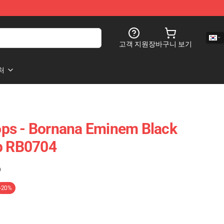
고객 지원
장바구니 보기
처
ps - Bornana Eminem Black
op RB0704
)
-20%