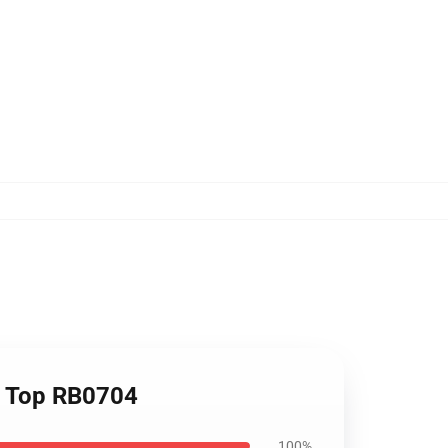
k Top RB0704
100%