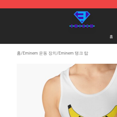
Eminem Store - Official Eminem Merchandise Shop
홈
홈
/
Eminem 운동 장치
/
Eminem 탱크 탑