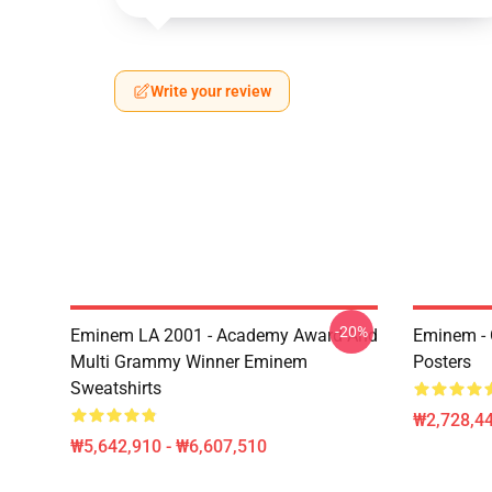
Write your review
-20%
Eminem LA 2001 - Academy Award And
Eminem - 
Multi Grammy Winner Eminem
Posters
Sweatshirts
₩2,728,44
₩5,642,910 - ₩6,607,510