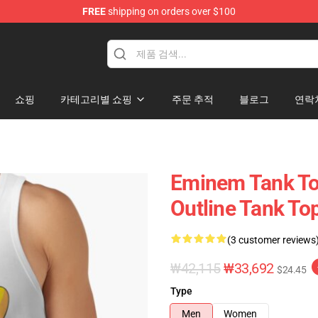
FREE
shipping on orders over $100
쇼핑
카테고리별 쇼핑
주문 추적
블로그
연락
Eminem Tank To
Outline Tank T
(3 customer reviews
₩42,115
₩33,692
$24.45
Type
Men
Women