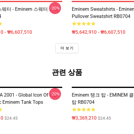
-20%
 스웨터 - Eminem 스웨터 스웨
Eminem Sweatshirts - Emin
4
Pullover Sweatshirt RB0704
0 - ₩6,607,510
₩5,642,910 - ₩6,607,510
더 보기
관련 상품
-20%
 2001 - Global Icon Of Hip
Eminem 탱크 탑 - EMINEM
c Eminem Tank Tops
탑 RB0704
10
₩3,369,210
$24.45
$24.45