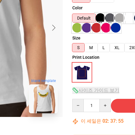
Color
Default
Size
S
M
L
XL
2X
Print Location
blank template
사이즈 가이드 보기
Quantity
이 세일은
02
:
37
:
54