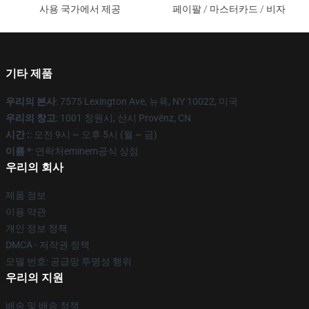
사용 국가에서 제공
페이팔 / 마스터카드 / 비자
기타 제품
우리의 본사
: 7575 Lexington Ave, 뉴욕, NY 10022, 미국
우리의 창고
: 1001 창원시, 산시 Provënz, CN
시간 :
: 오전 9시 ~ 오후 5시 (월 ~ 금)
이름 *
: 연락처eminem공식 상점
우리의 회사
제품 정보
이용 약관
개인 정보 정책
DMCA - 저작권 정책
모델 번호: 공급망 투명성 행위
우리의 지원
배송 및 배송 정책