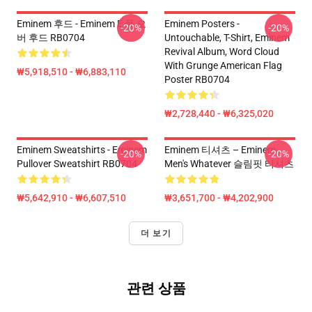
Eminem 후드 - Eminem E 풀 오
Eminem Posters -
-20%
-20%
버 후드 RB0704
Untouchable, T-Shirt, Eminem
Revival Album, Word Cloud
With Grunge American Flag
₩5,918,510 - ₩6,883,110
Poster RB0704
₩2,728,440 - ₩6,325,020
Eminem Sweatshirts - Eminem
Eminem 티셔츠 – Eminem
-20%
-20%
Pullover Sweatshirt RB0704
Men's Whatever 슬림핏 티셔츠
₩5,642,910 - ₩6,607,510
₩3,651,700 - ₩4,202,900
더 보기
관련 상품