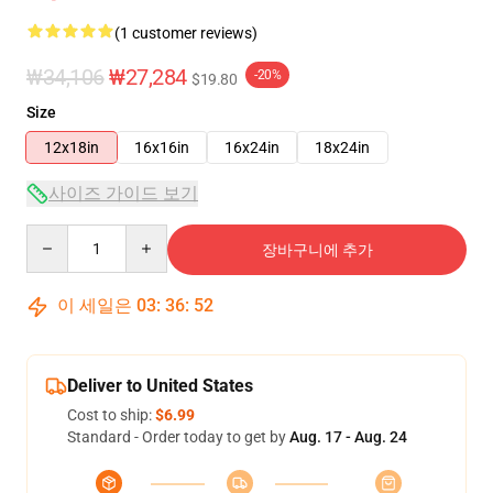
(1 customer reviews)
₩34,106
₩27,284
-20%
$19.80
Size
12x18in
16x16in
16x24in
18x24in
사이즈 가이드 보기
Quantity
장바구니에 추가
이 세일은
03
:
36
:
52
Deliver to United States
Cost to ship:
$6.99
Standard - Order today to get by
Aug. 17 - Aug. 24