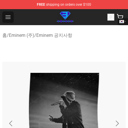
FREE
shipping on orders over $100
Eminem Store - Official Eminem Merchandise Shop
Open menu
홈
/
Eminem (주)
/
Eminem 공지사항