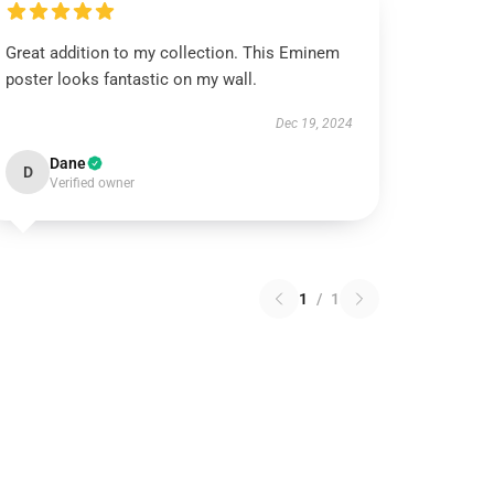
Great addition to my collection. This Eminem
poster looks fantastic on my wall.
Dec 19, 2024
Dane
D
Verified owner
1
/
1