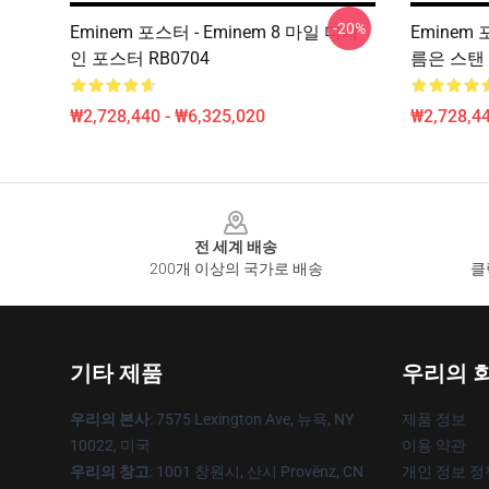
-20%
Eminem 포스터 - Eminem 8 마일 디자
Eminem 
인 포스터 RB0704
름은 스탠 
₩2,728,440 - ₩6,325,020
₩2,728,44
Footer
전 세계 배송
200개 이상의 국가로 배송
클
기타 제품
우리의 
우리의 본사
: 7575 Lexington Ave, 뉴욕, NY
제품 정보
10022, 미국
이용 약관
우리의 창고
: 1001 창원시, 산시 Provënz, CN
개인 정보 정