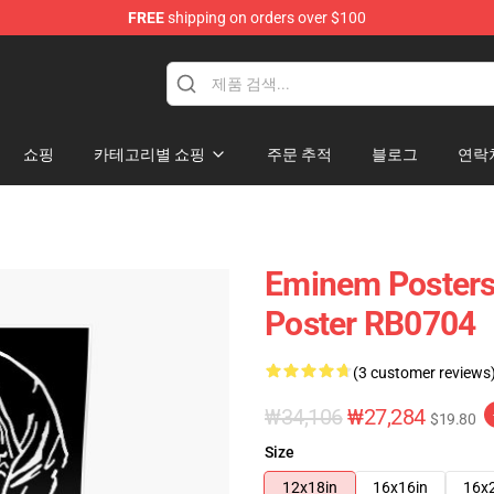
FREE
shipping on orders over $100
쇼핑
카테고리별 쇼핑
주문 추적
블로그
연락
Eminem Posters
Poster RB0704
(3 customer reviews
₩34,106
₩27,284
$19.80
Size
12x18in
16x16in
16x