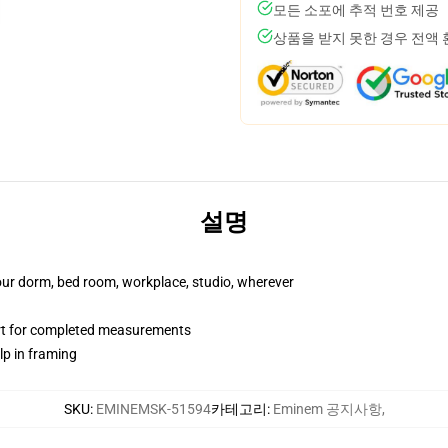
모든 소포에 추적 번호 제공
상품을 받지 못한 경우 전액
설명
your dorm, bed room, workplace, studio, wherever
art for completed measurements
lp in framing
SKU
:
EMINEMSK-51594
카테고리
:
Eminem 공지사항
,