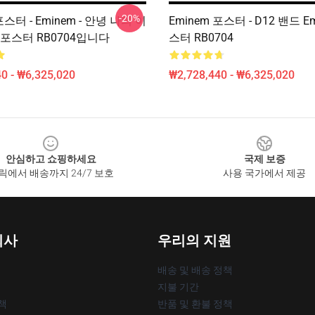
-20%
포스터 - Eminem - 안녕 나의 이
Eminem 포스터 - D12 밴드 E
포스터 RB0704입니다
스터 RB0704
0 - ₩6,325,020
₩2,728,440 - ₩6,325,020
안심하고 쇼핑하세요
국제 보증
릭에서 배송까지 24/7 보호
사용 국가에서 제공
회사
우리의 지원
배송 및 배송 정책
지불 기간
책
반품 및 환불 정책