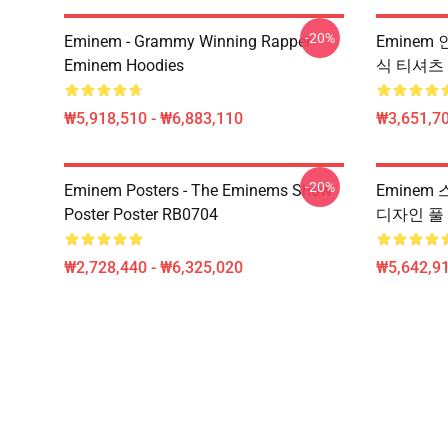
-20%
Eminem - Grammy Winning Rapper
Eminem
Eminem Hoodies
식 티셔츠
₩5,918,510 - ₩6,883,110
₩3,651,70
-20%
Eminem Posters - The Eminems Show
Eminem 스
Poster Poster RB0704
디자인 풀 
₩2,728,440 - ₩6,325,020
₩5,642,91