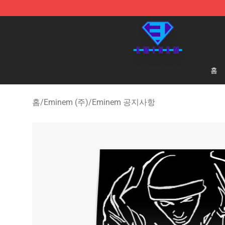
Eminem Store - Official Eminem Merchandise Shop
홈
홈
/
Eminem (주)
/
Eminem 공지사항