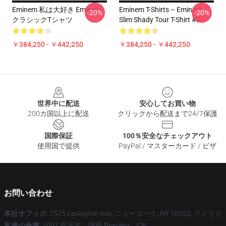
Eminem 私は大好き Eminem
Eminem T-Shirts – Eminem
-20%
-20%
クラシックTシャツ
Slim Shady Tour T-Shirt #2
￥384,250 - ￥442,250
￥384,250 - ￥442,250
Footer
世界中に配送
安心してお買い物
200カ国以上に配送
クリックから配送まで24/7保護
国際保証
100％安全なチェックアウト
使用国で提供
PayPal / マスターカード / ビザ
お問い合わせ
本社オフィス
: 7575 Lexington Ave, ニューヨーク, NY 10022, アメリカ
私達の倉庫
: 1001 長元市、陝西 Provënz、CN