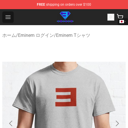
FREE
shipping on orders over $100
Eminem Store - Official Eminem Merchandise Shop
Open menu
ホーム
/
Eminem ログイン
/
Eminem Tシャツ