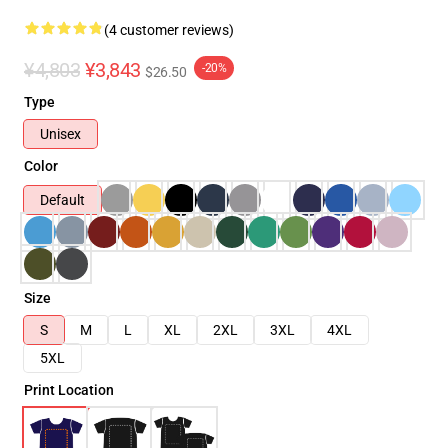
(4 customer reviews)
¥4,803
¥3,843
-20%
$26.50
Type
Unisex
Color
Default
Size
S
M
L
XL
2XL
3XL
4XL
5XL
Print Location