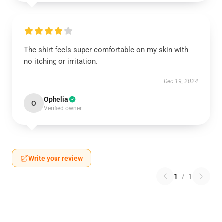
The shirt feels super comfortable on my skin with
no itching or irritation.
Dec 19, 2024
Ophelia
O
Verified owner
Write your review
1
/
1