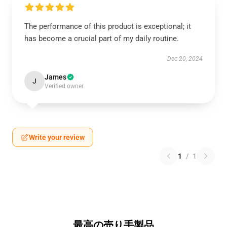
The performance of this product is exceptional; it
has become a crucial part of my daily routine.
Dec 20, 2024
James
J
Verified owner
Write your review
1
/
1
最高の売り手製品