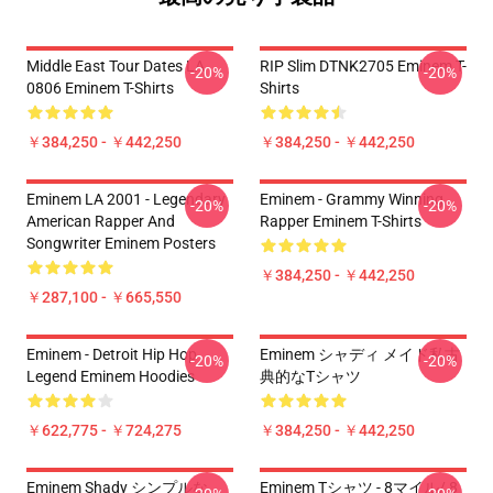
Middle East Tour Dates LA
RIP Slim DTNK2705 Eminem T-
-20%
-20%
0806 Eminem T-Shirts
Shirts
￥384,250 - ￥442,250
￥384,250 - ￥442,250
Eminem LA 2001 - Legendary
Eminem - Grammy Winning
-20%
-20%
American Rapper And
Rapper Eminem T-Shirts
Songwriter Eminem Posters
￥384,250 - ￥442,250
￥287,100 - ￥665,550
Eminem - Detroit Hip Hop
Eminem シャディ メイド私古
-20%
-20%
Legend Eminem Hoodies
典的なTシャツ
￥622,775 - ￥724,275
￥384,250 - ￥442,250
Eminem Shady シンプルな
Eminem Tシャツ - 8マイル/ 8