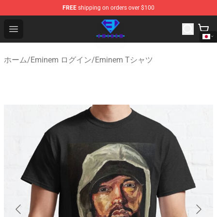
FREE
shipping on orders over $100
Eminem Store - Official Eminem Merchandise Shop
Open menu
ホーム
/
Eminem ログイン
/
Eminem Tシャツ