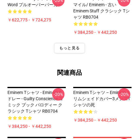
-20%
-20%
Word プルオーバーパーカー
マイル/ Eminem - 古い
Eminem Stuff クラシック Tシ
ャツ RB0704
￥622,775 - ￥724,275
￥384,250 - ￥442,250
もっと見る
関連商品
Eminem Tシャツ - Eminem &
Eminem Tシャツ – Eminem ス
-20%
-20%
ドレー - Guilty Conscience コ
リムシェイドカバー3メンズT
ミック ブック パロディー ク
シャツの死
ラシック Tシャツ RB0704
￥384,250 - ￥442,250
￥384,250 - ￥442,250