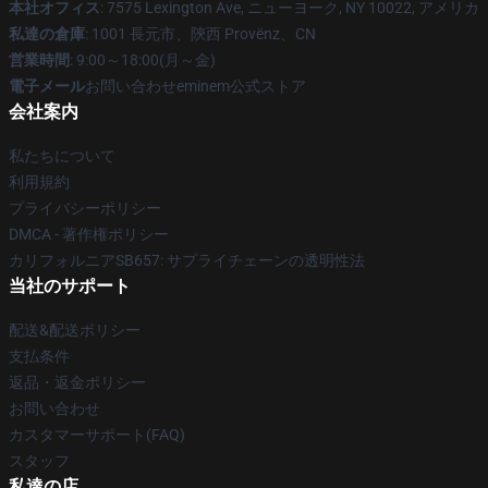
本社オフィス
: 7575 Lexington Ave, ニューヨーク, NY 10022, アメリカ
私達の倉庫
: 1001 長元市、陝西 Provënz、CN
営業時間
: 9:00～18:00(月～金)
電子メール
お問い合わせeminem公式ストア
会社案内
私たちについて
利用規約
プライバシーポリシー
DMCA - 著作権ポリシー
カリフォルニアSB657: サプライチェーンの透明性法
当社のサポート
配送&配送ポリシー
支払条件
返品・返金ポリシー
お問い合わせ
カスタマーサポート(FAQ)
スタッフ
私達の店