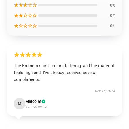
★★★☆☆
0%
★★☆☆☆
0%
★☆☆☆☆
0%
The Eminem shirt’s cut is flattering, and the material
feels high-end. I’ve already received several
compliments.
Dec 25, 2024
Malcolm
M
Verified owner