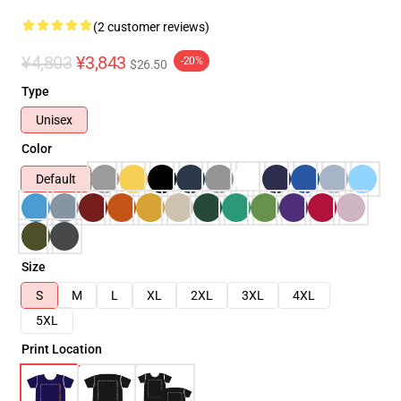
(2 customer reviews)
¥4,803
¥3,843
-20%
$26.50
Type
Unisex
Color
Default
Size
S
M
L
XL
2XL
3XL
4XL
5XL
Print Location