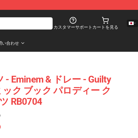
カスタマーサポート
カートを見る
問い合わせ
- Eminem & ドレー - Guilty
e コミック ブック パロディー ク
 RB0704
)