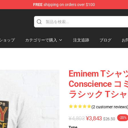
FREE
shipping on orders over $100
ショップ
カテゴリーで購入
注文追跡
ブログ
お
Eminem Tシャツ 
Conscienc
ラシック Tシャツ
(2 customer reviews
¥4,803
¥3,843
-20%
$26.50
Type