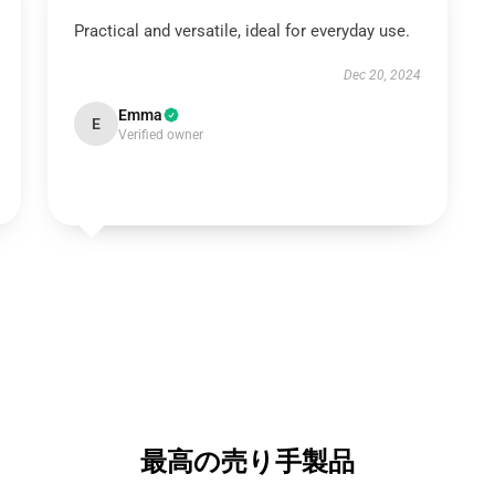
Practical and versatile, ideal for everyday use.
Dec 20, 2024
Emma
E
Verified owner
最高の売り手製品