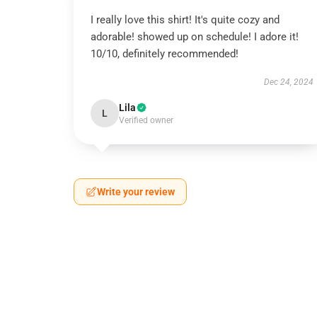
I really love this shirt! It's quite cozy and
adorable! showed up on schedule! I adore it!
10/10, definitely recommended!
Dec 24, 2024
Lila
L
Verified owner
Write your review