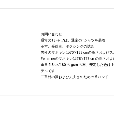
お問い合わせ
通常のTシャツは、通常のTシャツを装着
基本、受益者、ボクシングの試合
男性のマネキンは6'0"/183 cmの高さお
Feminineのマネキンは5'8"/173 cm
重量 5.3 oz/180 の gsm の布、安定した色
テルです
二重針の裾および丈夫さのための首バンド