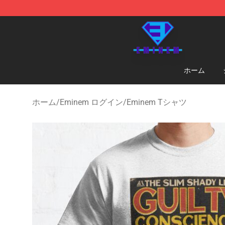
Eminem Store - Official Eminem Merchandise Shop
ホーム
ホーム
/
Eminem ログイン
/
Eminem Tシャツ