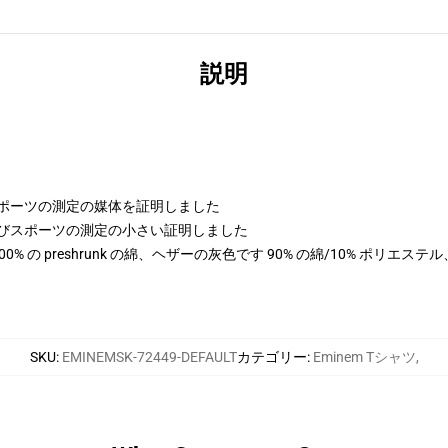
説明
よびスポーツの測定の媒体を証明しました
の高さおよびスポーツの測定の小さい証明しました
は 100% の preshrunk の綿、ヘザーの灰色です 90% の綿/10% ポリエ
SKU
:
EMINEMSK-72449-DEFAULT
カテゴリー
:
Eminem Tシャツ
,