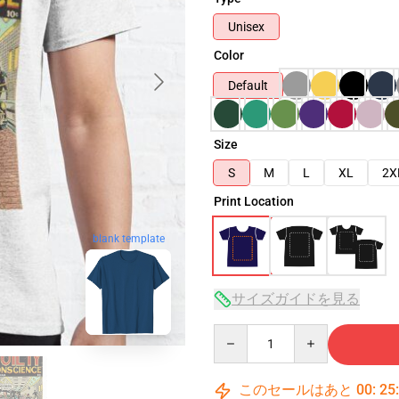
Unisex
Color
Default
Size
S
M
L
XL
2X
Print Location
blank template
サイズガイドを見る
Quantity
このセールはあと
00
:
25