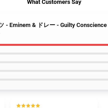
What Customers Say
Tシャツ - Eminem & ドレー - Guilty Con
4