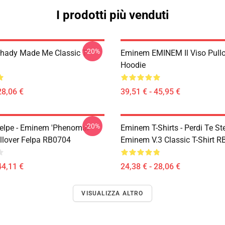
I prodotti più venduti
-20%
ady Made Me Classic T-
Eminem EMINEM Il Viso Pullo
Hoodie
28,06 €
39,51 € - 45,95 €
-20%
lpe - Eminem 'Phenomal'
Eminem T-Shirts - Perdi Te St
llover Felpa RB0704
Eminem V.3 Classic T-Shirt 
44,11 €
24,38 € - 28,06 €
VISUALIZZA ALTRO