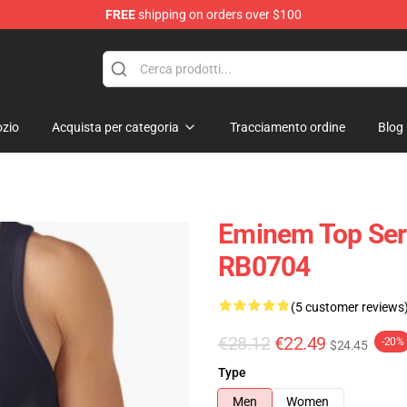
FREE
shipping on orders over $100
zio
Acquista per categoria
Tracciamento ordine
Blog
Eminem Top Ser
RB0704
(5 customer reviews
€28.12
€22.49
-20%
$24.45
Type
Men
Women