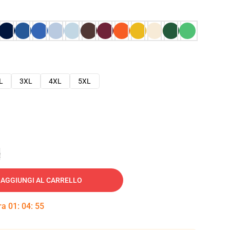
L
3XL
4XL
5XL
e
AGGIUNGI AL CARRELLO
tra
01
:
04
:
54