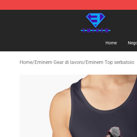
Eminem Store - Official Eminem Merchandise Shop
Home
Nego
Home
/
Eminem Gear di lavoro
/
Eminem Top serbatoio