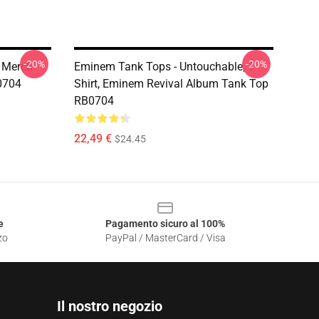
-20%
-20%
 Merch
Eminem Tank Tops - Untouchable, T-
B0704
Shirt, Eminem Revival Album Tank Top
RB0704
22,49 €
$24.45
e
Pagamento sicuro al 100%
zo
PayPal / MasterCard / Visa
Il nostro negozio