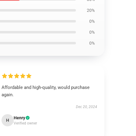
20%
0%
0%
0%
Affordable and high-quality, would purchase
again.
Dec 20, 2024
Henry
H
Verified owner