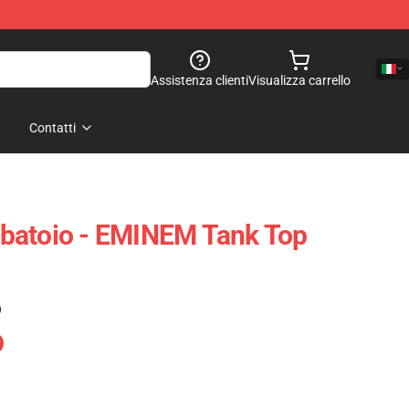
Assistenza clienti
Visualizza carrello
Contatti
batoio - EMINEM Tank Top
)