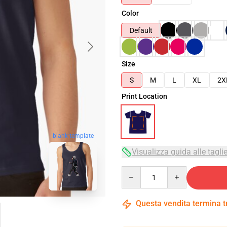
Color
Default
Size
S
M
L
XL
2X
Print Location
blank template
Visualizza guida alle tagli
Quantity
Questa vendita termina 