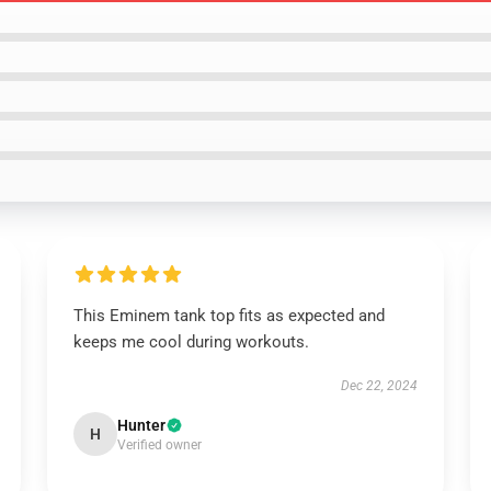
This Eminem tank top fits as expected and
keeps me cool during workouts.
Dec 22, 2024
Hunter
H
Verified owner