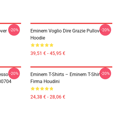
-20%
-20%
ver
Eminem Voglio Dire Grazie Pullover
Hoodie
39,51 € - 45,95 €
-20%
-20%
esso -
Eminem T-Shirts – Eminem T-Shirt
RB0704
Firma Houdini
24,38 € - 28,06 €