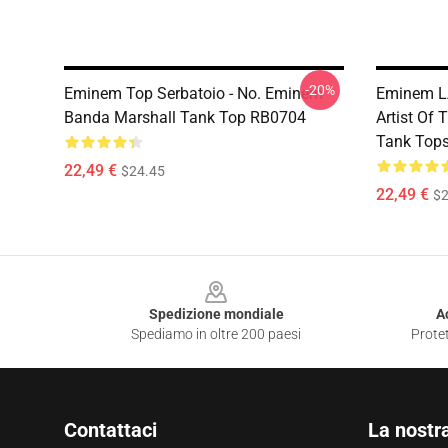
-20%
Eminem Top Serbatoio - No. Eminem
Eminem LA
Banda Marshall Tank Top RB0704
Artist Of
Tank Top
22,49 €
$24.45
22,49 €
$2
Footer
Spedizione mondiale
A
Spediamo in oltre 200 paesi
Protet
Contattaci
La nostr