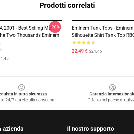
Prodotti correlati
-20%
 2001 - Best Selling Male
Eminem Tank Tops - Eminem
 The Two Thousands Eminem
Silhouette Shirt Tank Top R
s
22,49 €
$24.45
4.45
cquista in tutta sicurezza
Garanzia internazional
to 24/7 dai clic alla consegna
Offerto nel paese di utiliz
a azienda
Il nostro supporto