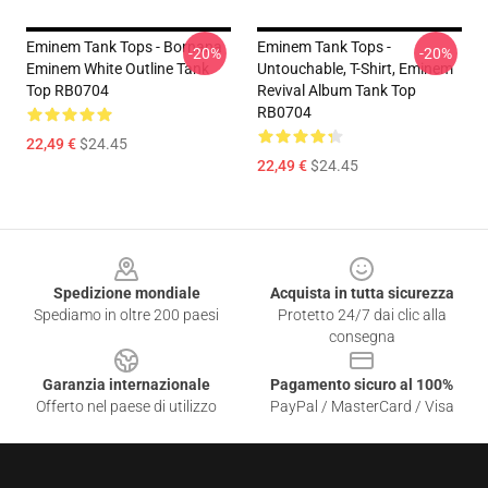
Eminem Tank Tops - Bornana
Eminem Tank Tops -
-20%
-20%
Eminem White Outline Tank
Untouchable, T-Shirt, Eminem
Top RB0704
Revival Album Tank Top
RB0704
22,49 €
$24.45
22,49 €
$24.45
Footer
Spedizione mondiale
Acquista in tutta sicurezza
Spediamo in oltre 200 paesi
Protetto 24/7 dai clic alla
consegna
Garanzia internazionale
Pagamento sicuro al 100%
Offerto nel paese di utilizzo
PayPal / MasterCard / Visa