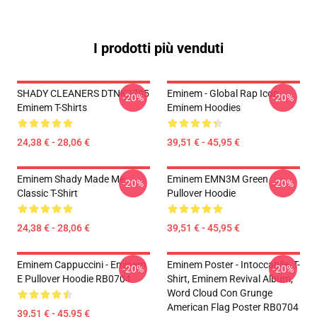
I prodotti più venduti
SHADY CLEANERS DTNK2705
Eminem - Global Rap Icon
-20%
-20%
Eminem T-Shirts
Eminem Hoodies
24,38 € - 28,06 €
39,51 € - 45,95 €
Eminem Shady Made Me
Eminem EMN3M Green
-20%
-20%
Classic T-Shirt
Pullover Hoodie
24,38 € - 28,06 €
39,51 € - 45,95 €
Eminem Cappuccini - Eminem
Eminem Poster - Intoccabile, T-
-20%
-20%
E Pullover Hoodie RB0704
Shirt, Eminem Revival Album,
Word Cloud Con Grunge
American Flag Poster RB0704
39,51 € - 45,95 €