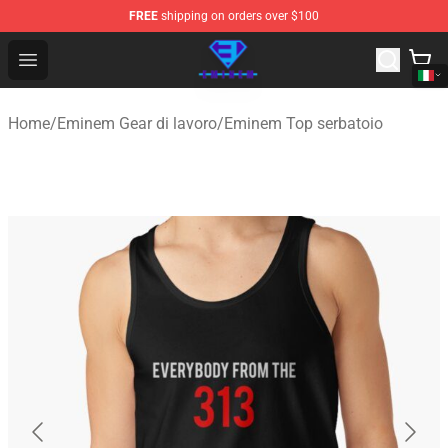
FREE
shipping on orders over $100
Eminem Store - Official Eminem Merchandise Shop
Open menu
Home
/
Eminem Gear di lavoro
/
Eminem Top serbatoio