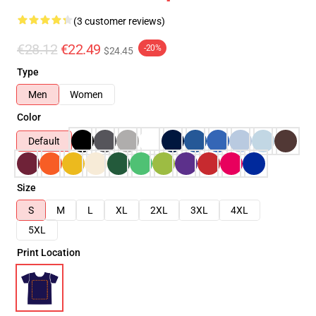
(3 customer reviews)
€28.12
€22.49
-20%
$24.45
Type
Men
Women
Color
Default
Size
S
M
L
XL
2XL
3XL
4XL
5XL
Print Location