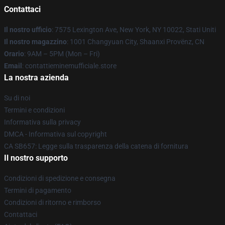
Contattaci
Il nostro ufficio
: 7575 Lexington Ave, New York, NY 10022, Stati Uniti
Il nostro magazzino
: 1001 Changyuan City, Shaanxi Provënz, CN
Orario
: 9AM – 5PM (Mon – Fri)
Email
: contattieminemufficiale.store
La nostra azienda
Su di noi
Termini e condizioni
Informativa sulla privacy
DMCA - Informativa sul copyright
CA SB657: Legge sulla trasparenza della catena di fornitura
Il nostro supporto
Condizioni di spedizione e consegna
Termini di pagamento
Condizioni di ritorno e rimborso
Contattaci