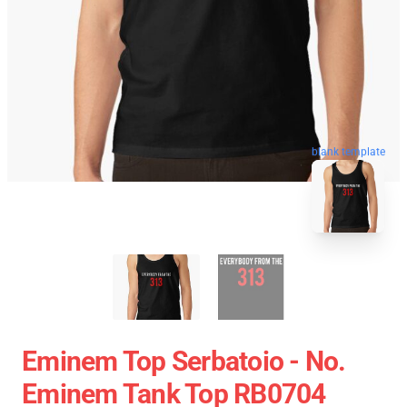
blank template
Eminem Top Serbatoio - No.
Eminem Tank Top RB0704