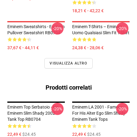
18,21 € - 42,22 €
Eminem Sweatshirts - Eminem
Eminem T-Shirts – Eminem
-20%
-20%
Pullover Sweatshirt RB0704
Uomo Qualsiasi Slim Fit T-Shirt
37,67 € - 44,11 €
24,38 € - 28,06 €
VISUALIZZA ALTRO
Prodotti correlati
Eminem Top Serbatoio - No.
Eminem LA 2001 - Famous
-20%
-20%
Eminem Slim Shady 2002
For His Alter Ego Slim Shady
Tank Top RB0704
Eminem Tank Tops
22,49 €
$24.45
22,49 €
$24.45