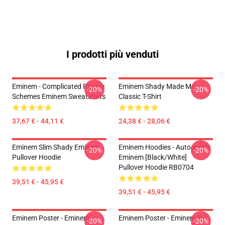
I prodotti più venduti
Eminem - Complicated Rhyme
Eminem Shady Made Me
-20%
-20%
Schemes Eminem Sweatshirts
Classic T-Shirt
37,67 € - 44,11 €
24,38 € - 28,06 €
Eminem Slim Shady Eminem
Eminem Hoodies - Autograph:
-20%
-20%
Pullover Hoodie
Eminem [Black/White]
Pullover Hoodie RB0704
39,51 € - 45,95 €
39,51 € - 45,95 €
Eminem Poster - Eminem
Eminem Poster - Eminem &
-20%
-20%