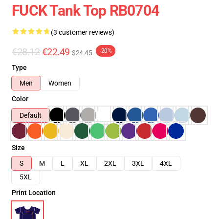
FUCK Tank Top RB0704
(3 customer reviews)
€28.12
€22.49
-20%
$24.45
Type
Men
Women
Color
Default
Size
S
M
L
XL
2XL
3XL
4XL
5XL
Print Location