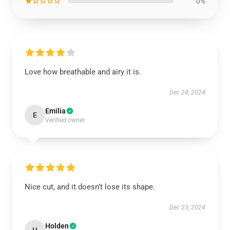
★☆☆☆☆
0%
Love how breathable and airy it is.
Dec 24, 2024
Emilia
E
Verified owner
Nice cut, and it doesn’t lose its shape.
Dec 23, 2024
Holden