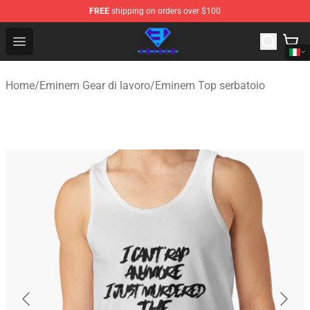
FREE
shipping on orders over $100
Eminem Store - Official Eminem Merchandise Shop
Open menu
Home
/
Eminem Gear di lavoro
/
Eminem Top serbatoio