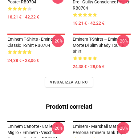
Poster RB0704
Dre - Guilty Conscience Poster
RB0704
18,21 € - 42,22 €
18,21 € - 42,22 €
Eminem T-Shirts - Eminem E
Eminem T-Shirts – Eminem La
-20%
-20%
Classic T-Shirt RB0704
Morte Di Slim Shady Tour T-
Shirt
24,38 € - 28,06 €
24,38 € - 28,06 €
VISUALIZZA ALTRO
Prodotti correlati
Eminem Canotte - 8Mile / 8
Eminem - Marshall Mathers'
-20%
-20%
Miglio / Eminem - Vecchio
Persona Eminem Tank Tops