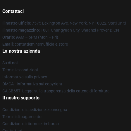
Contattaci
Il nostro ufficio
: 7575 Lexington Ave, New York, NY 10022, Stati Uniti
Il nostro magazzino
: 1001 Changyuan City, Shaanxi Provënz, CN
Orario
: 9AM – 5PM (Mon – Fri)
Email
: contattieminemufficiale.store
La nostra azienda
Su di noi
Termini e condizioni
Informativa sulla privacy
DMCA - Informativa sul copyright
CA SB657: Legge sulla trasparenza della catena di fornitura
Il nostro supporto
Condizioni di spedizione e consegna
Termini di pagamento
Condizioni di ritorno e rimborso
Contattaci