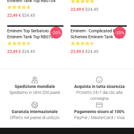
Eminem Tank Top RB0704
22,49 €
$24.45
22,49 €
$24.45
Eminem Top Serbatoio - No.
Eminem - Complicated Rhyme
-20%
-20%
Eminem Tank Top RB0704
Schemes Eminem Tank Tops
22,49 €
$24.45
22,49 €
$24.45
Footer
Spedizione mondiale
Acquista in tutta sicurezza
Spediamo in oltre 200 paesi
Protetto 24/7 dai clic alla
consegna
Garanzia internazionale
Pagamento sicuro al 100%
Offerto nel paese di utilizzo
PayPal / MasterCard / Visa