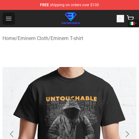
FREE
shipping on orders over $100
Eminem Store - Official Eminem Merchandise Shop
Open menu
Home
/
Eminem Cloth
/
Eminem T-shirt