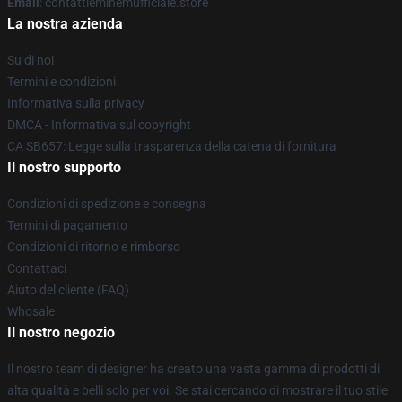
Email
: contattieminemufficiale.store
La nostra azienda
Su di noi
Termini e condizioni
Informativa sulla privacy
DMCA - Informativa sul copyright
CA SB657: Legge sulla trasparenza della catena di fornitura
Il nostro supporto
Condizioni di spedizione e consegna
Termini di pagamento
Condizioni di ritorno e rimborso
Contattaci
Aiuto del cliente (FAQ)
Whosale
Il nostro negozio
Il nostro team di designer ha creato una vasta gamma di prodotti di
alta qualità e belli solo per voi. Se stai cercando di mostrare il tuo stile