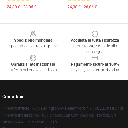
24,38 € - 28,06 €
24,38 € - 28,06 €
Footer
Spedizione mondiale
Acquista in tutta sicurezza
Spediamo in oltre 200 paesi
Protetto 24/7 dai clic alla
consegna
Garanzia internazionale
Pagamento sicuro al 100%
Offerto nel paese di utilizzo
PayPal / MasterCard / Visa
Contattaci
Il nostro ufficio
: 7575 Lexington Ave, New York, NY 10022, Stati Uniti
Il nostro magazzino
: 1001 Changyuan City, Shaanxi Provënz, CN
Orario
: 9AM – 5PM (Mon – Fri)