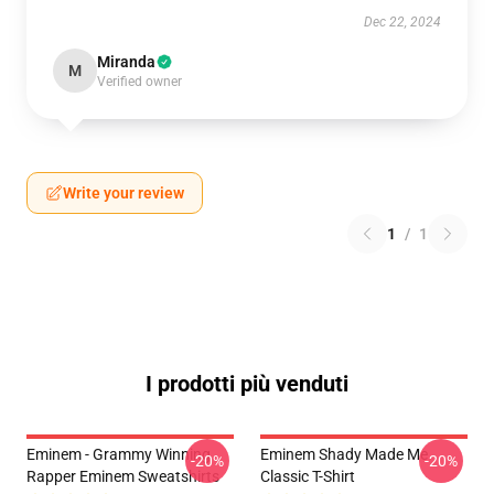
Dec 22, 2024
Miranda
M
Verified owner
Write your review
1
/
1
I prodotti più venduti
Eminem - Grammy Winning
Eminem Shady Made Me
-20%
-20%
Rapper Eminem Sweatshirts
Classic T-Shirt