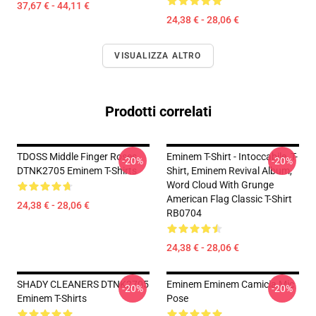
37,67 € - 44,11 €
24,38 € - 28,06 €
VISUALIZZA ALTRO
Prodotti correlati
TDOSS Middle Finger Roses
Eminem T-Shirt - Intoccabile, T-
-20%
-20%
DTNK2705 Eminem T-Shirts
Shirt, Eminem Revival Album,
Word Cloud With Grunge
American Flag Classic T-Shirt
24,38 € - 28,06 €
RB0704
24,38 € - 28,06 €
SHADY CLEANERS DTNK2705
Eminem Eminem Camicia Mic
-20%
-20%
Eminem T-Shirts
Pose