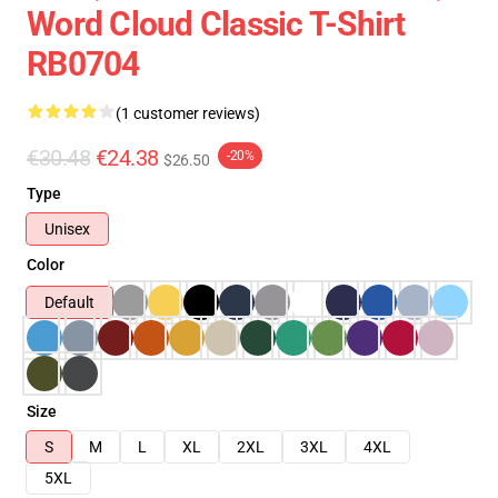
Word Cloud Classic T-Shirt
RB0704
(1 customer reviews)
€30.48
€24.38
-20%
$26.50
Type
Unisex
Color
Default
Size
S
M
L
XL
2XL
3XL
4XL
5XL