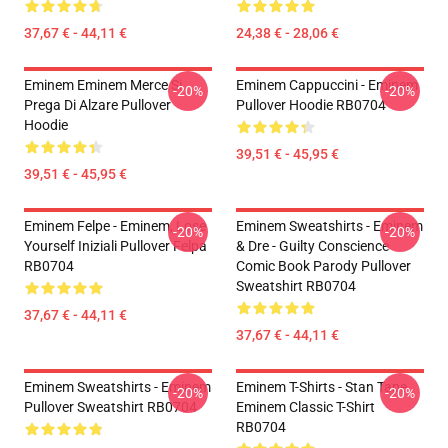
37,67 € - 44,11 €
24,38 € - 28,06 €
Eminem Eminem Merce Si
Eminem Cappuccini - Eminem
-20%
-20%
Prega Di Alzare Pullover
Pullover Hoodie RB0704
Hoodie
39,51 € - 45,95 €
39,51 € - 45,95 €
Eminem Felpe - Eminem, Lose
Eminem Sweatshirts - Eminem
-20%
-20%
Yourself Iniziali Pullover Felpa
& Dre - Guilty Conscience
RB0704
Comic Book Parody Pullover
Sweatshirt RB0704
37,67 € - 44,11 €
37,67 € - 44,11 €
Eminem Sweatshirts - Eminem
Eminem T-Shirts - Stan Tape
-20%
-20%
Pullover Sweatshirt RB0704
Eminem Classic T-Shirt
RB0704