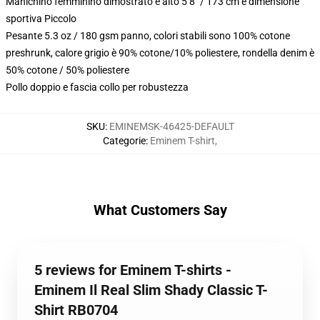
Manichino femminino dimostrato è alto 5 8" / 173 cm e dimensione
sportiva Piccolo
Pesante 5.3 oz / 180 gsm panno, colori stabili sono 100% cotone
preshrunk, calore grigio è 90% cotone/10% poliestere, rondella denim è
50% cotone / 50% poliestere
Pollo doppio e fascia collo per robustezza
SKU
:
EMINEMSK-46425-DEFAULT
Categorie
:
Eminem T-shirt
,
What Customers Say
5 reviews for Eminem T-shirts -
Eminem Il Real Slim Shady Classic T-
Shirt RB0704