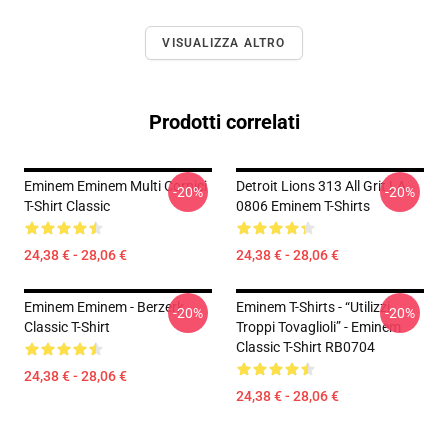
VISUALIZZA ALTRO
Prodotti correlati
Eminem Eminem Multi Cornici
Detroit Lions 313 All Grit LA
-20%
-20%
T-Shirt Classic
0806 Eminem T-Shirts
24,38 € - 28,06 €
24,38 € - 28,06 €
Eminem Eminem - Berzerk
Eminem T-Shirts - “Utilizzi
-20%
-20%
Classic T-Shirt
Troppi Tovaglioli” - Eminem
Classic T-Shirt RB0704
24,38 € - 28,06 €
24,38 € - 28,06 €