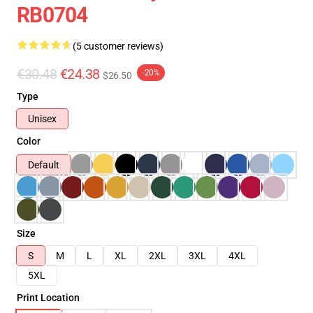
RB0704
(5 customer reviews)
€30.48
€24.38
-20%
$26.50
Type
Unisex
Color
Default
Size
S
M
L
XL
2XL
3XL
4XL
5XL
Print Location