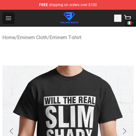
FREE
shipping on orders over $100
Eminem Store - Official Eminem Merchandise Shop
Open menu
Home
/
Eminem Cloth
/
Eminem T-shirt