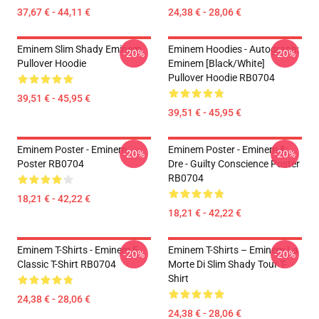
37,67 € - 44,11 €
24,38 € - 28,06 €
Eminem Slim Shady Eminem
Eminem Hoodies - Autograph:
-20%
-20%
Pullover Hoodie
Eminem [Black/White]
Pullover Hoodie RB0704
39,51 € - 45,95 €
39,51 € - 45,95 €
Eminem Poster - Eminem
Eminem Poster - Eminem &
-20%
-20%
Poster RB0704
Dre - Guilty Conscience Poster
RB0704
18,21 € - 42,22 €
18,21 € - 42,22 €
Eminem T-Shirts - Eminem E
Eminem T-Shirts – Eminem La
-20%
-20%
Classic T-Shirt RB0704
Morte Di Slim Shady Tour T-
Shirt
24,38 € - 28,06 €
24,38 € - 28,06 €