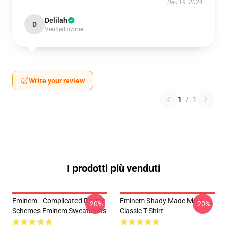
Dec 19, 2024
Delilah
D
Verified owner
Write your review
1
/
1
I prodotti più venduti
Eminem - Complicated Rhyme
Eminem Shady Made Me
-20%
-20%
Schemes Eminem Sweatshirts
Classic T-Shirt