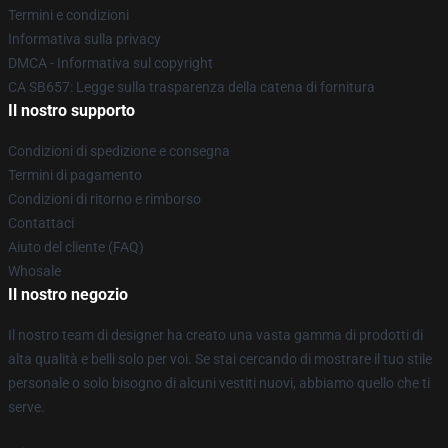
Termini e condizioni
Informativa sulla privacy
DMCA - Informativa sul copyright
CA SB657: Legge sulla trasparenza della catena di fornitura
Il nostro supporto
Condizioni di spedizione e consegna
Termini di pagamento
Condizioni di ritorno e rimborso
Contattaci
Aiuto del cliente (FAQ)
Whosale
Il nostro negozio
Il nostro team di designer ha creato una vasta gamma di prodotti di
alta qualità e belli solo per voi. Se stai cercando di mostrare il tuo stile
personale o solo bisogno di alcuni vestiti nuovi, abbiamo quello che ti
serve.